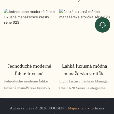
Jednoduché moderné
Ľahká luxusná módna
ľahké luxusné
manažérska stolička
manažérske kreslo série
série 628
Jednoduché moderné ľahké
Light Luxury Fashion Manager
623
luxusné manažérske kreslo 623
Chair 628 Series je elegantne
Series je štýlové a ergonomické
navrhnutá ergonomická
kreslo určené pre manažérov a
kancelárska stolička, ktorá
Autorské práva © 2026 YOUSEN |
Mapa stránok
Ochrana
manažérov. Jeho elegantný
spája štýl a pohodlie. Stolička