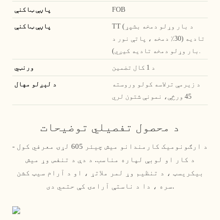
FOB
پاڼې ټاکنې
TT (د بار وړلو دمخه بشپړ
پاڼې ټاکنې
تادیه (30٪ دمخه ، پاتې نور د
بار وړلو دمخه تادیه کیږي).
د 1 کال تضمین
ورنټي
د زیرمې ترلاسه کولو وروسته
د لېږلو مهال
45 ورځې، نمونې شتون لري
د محصول تفصيلي توضیحات
د ارګونومیک کارمندانو میش چیئر 605 لړۍ معرفي کول -
د کار او لوبې لپاره مناسب. د دې د تنفس وړ میش
بیکریسټ ، د تنظیم وړ لمر ملاتړ ، او د آرام سیټ کشن
سره ، دا د ناستې آرامۍ کې حتمي دی.