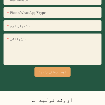
Phone/WhatsApp/Skype
دکمپنی نوم
منځپانګې
اوس پوښتنې ولیږئ
اړوند توليدات