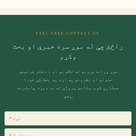
FEEL FREE CONTACT US
راځئ چې له موږ سره خبرې او بحث
وکړو
موږ وړاندیزونو ته خلاص یو او د دفتر فرنیچر
حلونو او نظرونو په اړه په بحث کې خورا
همکاري کوو. ستاسو پروژې ته به ډیره پاملرنه
وشي.
نوم
بریښنالیک