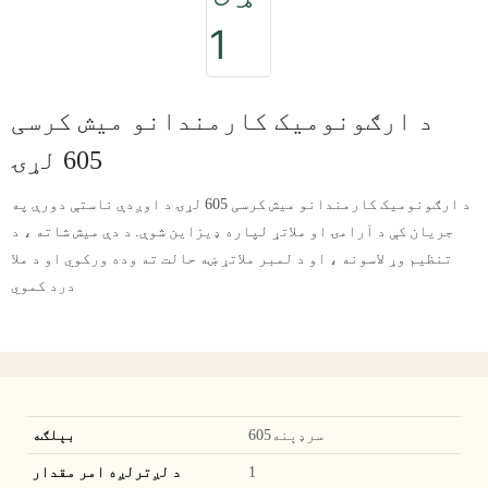
د ارګونومیک کارمندانو میش کرسی
605 لړۍ
د ارګونومیک کارمندانو میش کرسی 605 لړۍ د اوږدې ناستې دورې په
جریان کې د آرامۍ او ملاتړ لپاره ډیزاین شوې. د دې میش شاته ، د
تنظیم وړ لاسونه ، او د لمبر ملاتړ ښه حالت ته وده ورکوي او د ملا
درد کموي
سرډېنه605
بېلګه
1
د لږترلږه امر مقدار