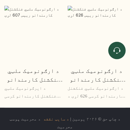
د ارګونومیک ملټي
د ارګونومیک ملټي
فنکشنل کارمندانو
فنکشنل کارمندانو
رییس 626 لړۍ
رییس 607 لړۍ
د ارګونومیک ملټي فنکشنل
د ایرګونومیک ملټي
کارمندانو کرسی 626 لړۍ د
فنکشنل کارمندانو کرسی
کارمندانو لپاره مناسب
607 لړۍ یو څو اړخیز او
دی چې په میز کې اوږد
راحته سیټینګ حل دی چې د
د چاپ حق © ۲۰۲۶ یوسین |
د سایټ نقشه
د محرمیت پوسټ
ساعتونه تیروي. د ډیری
ایرګونومیک په پام کې
محرمیت
تنظیم وړ ځانګړتیاو سره،
نیولو سره ډیزاین شوی. د