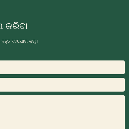
 କରିବା
ରେ ବହୁତ ସହଯୋଗ କରୁ।