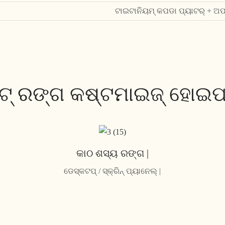
ଟାଇଟାନିୟମ୍ କପଡା ପ୍ୟାଟର୍ + ଅଫ୍
ଟ୍ ରଙ୍ଗ କଷ୍ଟମାଇଜ୍ ହୋଇପା
କାଠ ଶସ୍ୟ ରଙ୍ଗ |
ଡେସ୍କଟପ୍ / ସ୍କ୍ରିନ୍ ପ୍ୟାନେଲ୍ |