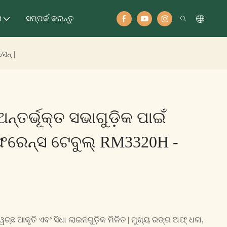
ସ
ସମ୍ପର୍କ କରନ୍ତୁ
େନ୍ |
୍ତର୍ଭୂକ୍ତ ସଭାଗୁଡ଼ିକ ପାଇଁ
ଫରେନ୍ସ ଟେବୁଲ୍ RM3320H -
ଚ୍ଛ ଆକୃତି ଏବଂ ସିଧା ଲାଇନଗୁଡ଼ିକ ମିଳିତ | ମୁଖ୍ୟ ରଙ୍ଗ ଅଫ୍ ଧଳା,