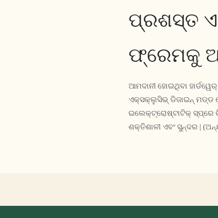
ପ୍ରଶସ୍ତ ଏ
ଫ୍ରେମକୁ ଅ
ଆମଦାନୀ ହୋଇଥିବା ହାର୍ଡୱେର୍
ଏକ୍ସକ୍ଲୁସିଭ୍ ଡିଜାଇନ୍ ମଡ୍ଡ
ଇଲେକ୍ଟ୍ରୋଷ୍ଟାଟିକ୍ ସ୍ପ୍ରେ ଚି
ଶକ୍ତିଶାଳୀ ଏବଂ ସୁନ୍ଦର | (