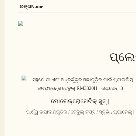
ରଙ୍ଗName
ପ୍ଲେ
ମୋନୋକ୍ରୋମେଟିକ୍ ସୁଟ୍ |
ପାର୍ଶ୍ୱ ଉପାଦାନଗୁଡିକ / ଟେବୁଲ୍ ଟପ୍ସ / ସ୍କ୍ରିନ୍ ପ୍ୟାନେଲ୍ |