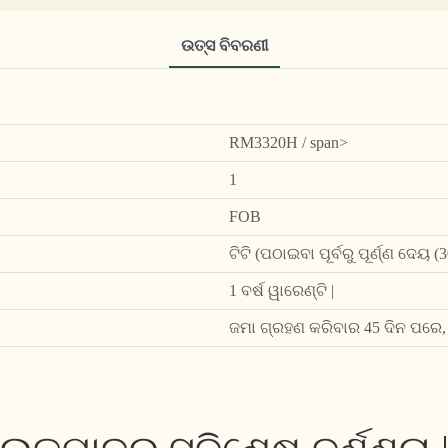
ଉତ୍ସ ବିବରଣୀ
RM3320H / span>
1
FOB
ଟିଟି (ପଠାଇବା ପୂର୍ବରୁ ପୂର୍ଣ୍ଣ ଦେୟ
1 ବର୍ଷ ୱାରେଣ୍ଟି |
ଜମା ଗ୍ରହଣ କରିବାର 45 ଦିନ ପରେ,