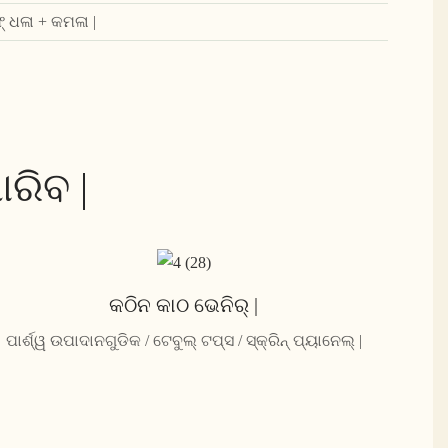
 ଧଳା + କମଳା |
ରିବ |
କଠିନ କାଠ ଭେନିର୍ |
ପାର୍ଶ୍ୱ ଉପାଦାନଗୁଡିକ / ଟେବୁଲ୍ ଟପ୍ସ / ସ୍କ୍ରିନ୍ ପ୍ୟାନେଲ୍ |