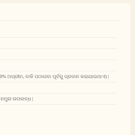
 (30% ଅଗ୍ରୀମ, ବାକି ପଠାଇବା ପୂର୍ବରୁ ପ୍ରଦାନ କରାଯାଇଥାଏ) |
 ନମୁନା ଉପଲବ୍ଧ |