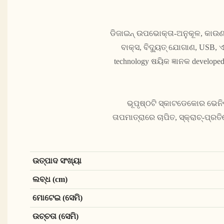
ଡିଜାଇନ୍ ଉପଭୋକ୍ତା-ଅନୁକୂଳ, କାଉଣ୍
ବାକ୍ସ, ବିଦ୍ୟୁତ୍ ଯୋଗାଣ, USB, ଏ
technology ଷୟିକ ଜ୍ଞାନକ develop
ଭୂପୃଷ୍ଠଟି ସ୍କାଟଡେକୋର ଭେନିର୍
ତାପମାତ୍ରାରେ ଚାପିତ, ସ୍କ୍ରାଚ୍-ପ
ଉତ୍ପାଦ ସଂଖ୍ୟା
ଲବ୍ଧ (cm)
ମୋଟେଇ (ସେମି)
ଉଚ୍ଚତା (ସେମି)