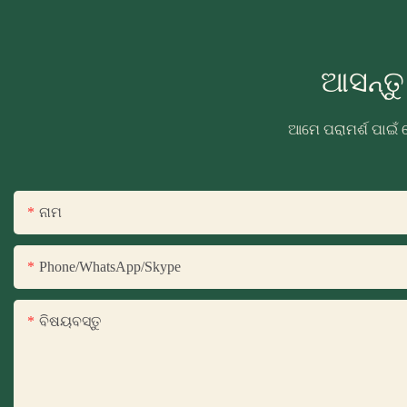
ଆସନ୍ତ
ଆମେ ପରାମର୍ଶ ପାଇଁ 
ନାମ
Phone/WhatsApp/Skype
ବିଷୟବସ୍ତୁ