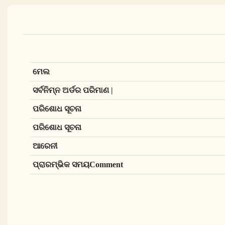
ମେଲ
ସର୍ବନିମ୍ନ ଅର୍ଡର ପରିମାଣ |
ପରିଶୋଧ ସୂଚନା
ପରିଶୋଧ ସୂଚନା
ଆରେନୀ
ପ୍ରାରମ୍ଭିକ ସମୟComment