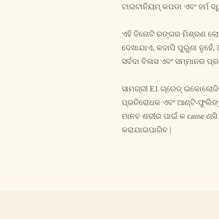
ଟାଇଟାନିୟମ୍ କପଡା ଏବଂ ହର୍ମ ଦ୍
ଏହି ତିନୋଟି ରଙ୍ଗର ମିଶ୍ରଣ ଲ
ଦେଖାଯାଏ, କଦାପି ପୁରୁଣା ନୁହେଁ
ସର୍ବଦା ବିଳାସ ଏବଂ ସମ୍ମାନର ପ୍ରତ
ସାମଗ୍ରୀ E1 ଗ୍ରେଡ୍ ଇକୋଲୋଜିକ
ପ୍ରତିରୋଧକ ଏବଂ ଆଣ୍ଟି-ଫୁଲିଙ୍
ମାନବ ଶରୀର ପାଇଁ କ cause ଣସି 
କରାଯାଇପାରିବ |