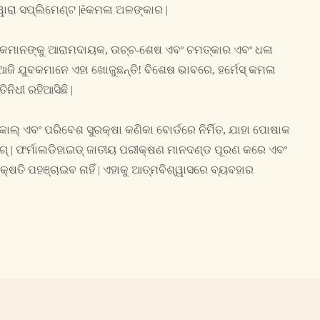
ୱାରା ସପ୍ଲିମେଣ୍ଟ |èକମଳା ଅଳଙ୍କାର |
ୋକମାନଙ୍କୁ ଆରାମଦାୟକ, ଉଚ୍ଚ-ଶେଷ ଏବଂ ଚମତ୍କାର ଏବଂ ଧଳା
, ଆଜି ଯୁବକମାନେ ଏହା ଖୋଜୁଛନ୍ତି! ବିଶେଷ ଭାବରେ, ହର୍ମେସ୍ କମଳା
ିନିଧୀ ରହିଆସିଛି |
ାଲ୍ ଏବଂ ପରିବେଶ ସୁରକ୍ଷା କଣିକା ବୋର୍ଡରେ ନିର୍ମିତ, ଯାହା ପୋଷାକ
ଗ୍ | ଫର୍ମାଲଡିହାଇଡ୍ ଜାତୀୟ ପରୀକ୍ଷଣ ମାନଦଣ୍ଡ ପୂରଣ କରେ ଏବଂ
କ୍ଷତି ପହଞ୍ଚାଇବ ନାହିଁ | ଏହାକୁ ଆତ୍ମବିଶ୍ୱାସରେ ବ୍ୟବହାର