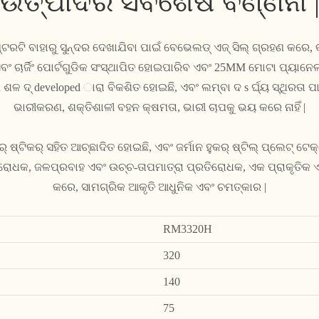
ଉତ୍ପାଦର ସବିଶେଷ ବର୍ଣ୍ଣନା 
ଟରଟି ବାହାରୁ ସୁନ୍ଦର ଦେଖାଯିବା ପାଇଁ ବେଭେଲଡ୍ ଏଜ୍ ସିଲ୍ ଗ୍ରହଣ କରେ, 
ବଂ ଚାର୍ଜିଂ ପୋର୍ଟଗୁଡିକ ସଂସ୍ଥାପିତ ହୋଇପାରିବ ଏବଂ 25MM ମୋଟା ପ୍ୟାନେଲ୍ 
ed ଶଳ ଦ୍ developed ାରା ବିକଶିତ ହୋଇଛି, ଏବଂ ଲମ୍ବା ଦ s ର୍ଘ୍ୟ ସ୍ଥିରତ
ଭାରୀକରଣ, ଶକ୍ତିଶାଳୀ ବହନ କ୍ଷମତା, ଭାରୀ ଚାପକୁ ଭୟ କରେ ନାହିଁ |
 ଷ୍ଟିକର୍ ସହିତ ଆଚ୍ଛାଦିତ ହୋଇଛି, ଏବଂ ଜର୍ମାନ ହୁକର୍ ଷ୍ଟିଲ୍ ପ୍ଲେଟ୍ ଟ
୍ରତିରୋଧକ, ଜଳପ୍ରବାହ ଏବଂ ଉଚ୍ଚ-ତାପମାତ୍ରା ପ୍ରତିରୋଧକ, ଏକ ପ୍ରାକୃତିକ
କରେ, ସାମଗ୍ରିକ ଆକୃତି ଆଧୁନିକ ଏବଂ ଚମତ୍କାର |
RM3320H
320
140
75