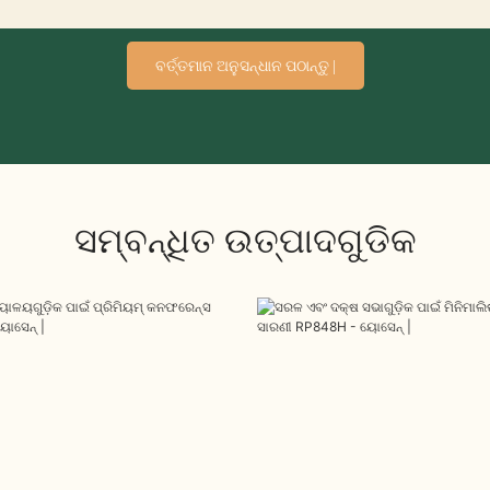
ବର୍ତ୍ତମାନ ଅନୁସନ୍ଧାନ ପଠାନ୍ତୁ |
ସମ୍ବନ୍ଧିତ ଉତ୍ପାଦଗୁଡିକ