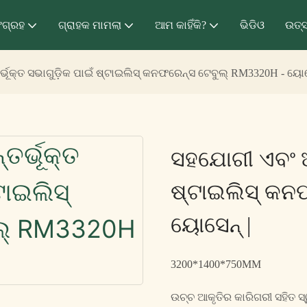
ଂଗ୍ରହ
ଗ୍ରାହକ ମାମଲା
ଆମ କାହିଁକି?
ଭିଡିଓ
ଉତ୍
ଭୂକ୍ତ ସଭାଗୁଡ଼ିକ ପାଇଁ ଷ୍ଟାଇଲିସ୍ କନଫରେନ୍ସ ଟେବୁଲ୍ RM3320H - ୟୋସ
ସହଯୋଗୀ ଏବଂ ଅନ
ଷ୍ଟାଇଲିସ୍ କନ
ୟୋସେନ୍ |
3200*1400*750MM
ଉଚ୍ଚ ଆକୃତିର କାରିଗରୀ ସହିତ ସ୍ୱ