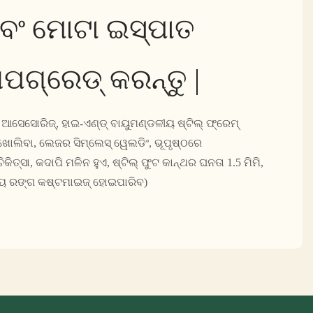
ବଂ ମୋଟା ଇସ୍ପାତ
ପଗ୍ରେଡ୍ କରନ୍ତୁ |
 ଆସେସୋରିଜ୍, ହାଇ-ଏଣ୍ଡ୍ ବାୟୁମଣ୍ଡଳୀୟ ଷ୍ଟିଲ୍ ଫ୍ରେମ୍
 ଖୋଲିବା, ଲେଜର ସିମ୍ଲେସ୍ ୱେଲଡିଂ, ଭୂପୃଷ୍ଠରେ
କିତ୍ସା, କଦାପି ମଳିନ ହୁଏ, ଷ୍ଟିଲ୍ ଫୁଟ କାନ୍ଥର ଘନତା 1.5 ମିମି,
ଅନ୍ୟ ରଙ୍ଗ କଷ୍ଟମାଇଜ୍ ହୋଇପାରିବ)