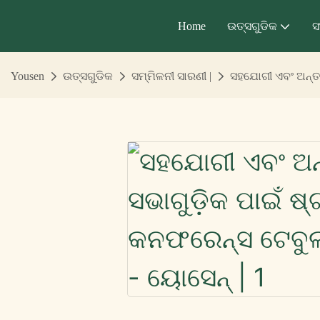
Home
ଉତ୍ସଗୁଡିକ
ସ
Yousen
ଉତ୍ସଗୁଡିକ
ସମ୍ମିଳନୀ ସାରଣୀ |
ସହଯୋଗୀ ଏବଂ ଅନ୍ତର୍