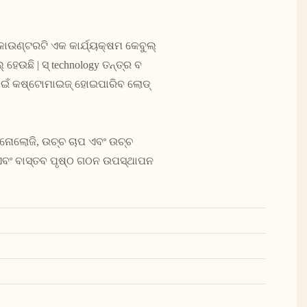
|
କାଉଣ୍ଟରଟି ଏକ କାର୍ଯ୍ୟକ୍ଷମ କେବୁଲ୍
ହେଉଛି | ସ୍ technology ତନ୍ତ୍ର ବ
ା ପାଇଁ କଷ୍ଟୋମାଇଜ୍ ହୋଇପାରିବ ଲୋଡ୍
େକ୍ନୋଲୋଜି, ଉଚ୍ଚ ଚାପ ଏବଂ ଉଚ୍ଚ
 ଏବଂ ବାସ୍ତବ ପୃଷ୍ଠ ଗଠନ ଉପସ୍ଥାପନ