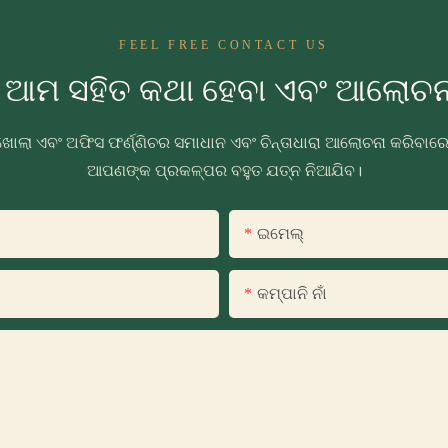
FEEL FREE CONTACT US
ୁ ଆମ ସହିତ କଥା ହେବା ଏବଂ ଆଲୋଚନା
ଖୋଲା ଏବଂ ଅଫିସ ଫର୍ଣ୍ଣିଚର ସମାଧାନ ଏବଂ ଚିନ୍ତାଧାରା ଆଲୋଚନା କରିବା
ଆପଣଙ୍କ ପ୍ରକଳ୍ପର ବହୁତ ଯତ୍ନ ନିଆଯିବ।
ଇମେଲ୍
କମ୍ପାନି ନାଁ