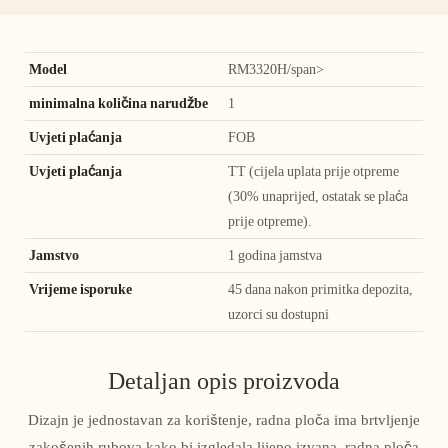
Model
RM3320H/span>
minimalna količina narudžbe
1
Uvjeti plaćanja
FOB
Uvjeti plaćanja
TT (cijela uplata prije otpreme
(30% unaprijed, ostatak se plaća
prije otpreme).
Jamstvo
1 godina jamstva
Vrijeme isporuke
45 dana nakon primitka depozita,
uzorci su dostupni
Detaljan opis proizvoda
Dizajn je jednostavan za korištenje, radna ploča ima brtvljenje
zakošenih rubova kako bi izgledala lijepo izvana, radna ploča