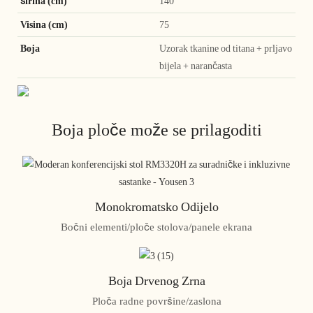
širina (cm)
140
Visina (cm)
75
Boja
Uzorak tkanine od titana + prljavo
bijela + narančasta
Boja ploče može se prilagoditi
Monokromatsko Odijelo
Bočni elementi/ploče stolova/panele ekrana
Boja Drvenog Zrna
Ploča radne površine/zaslona