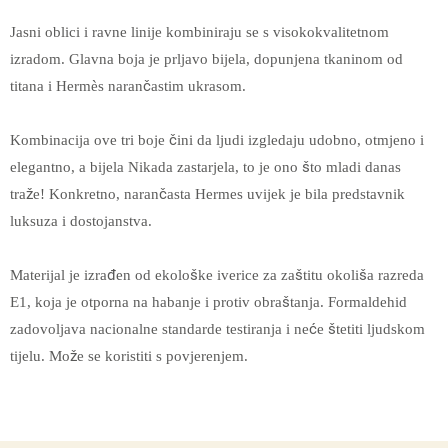
Jasni oblici i ravne linije kombiniraju se s visokokvalitetnom
izradom. Glavna boja je prljavo bijela, dopunjena tkaninom od
titana i Hermès narančastim ukrasom.
Kombinacija ove tri boje čini da ljudi izgledaju udobno, otmjeno i
elegantno, a bijela Nikada zastarjela, to je ono što mladi danas
traže! Konkretno, narančasta Hermes uvijek je bila predstavnik
luksuza i dostojanstva.
Materijal je izrađen od ekološke iverice za zaštitu okoliša razreda
E1, koja je otporna na habanje i protiv obraštanja. Formaldehid
zadovoljava nacionalne standarde testiranja i neće štetiti ljudskom
tijelu. Može se koristiti s povjerenjem.