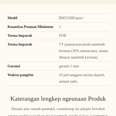
Modél
RM3320H/span>
Kuantitas Pesanan Minimum
1
Terma Imparah
FOB
Terma Imparah
TT (pamayaran pinuh saméméh
kiriman (30% sateuacanna, sésana
dibayar saméméh kiriman).
Garansi
garansi 1 taun
Waktos pangirin
45 poé sanggeus narima deposit,
sampel sadia
Katerangan lengkep ngeunaan Produk
Desain anu ramah-pamaké, countertop nu adopts beveled
ujung sealing sangkan eta kasampak geulis ti luar, countertop