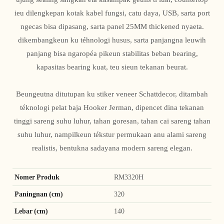
ieu dilengkepan kotak kabel fungsi, catu daya, USB, sarta port
ngecas bisa dipasang, sarta panel 25MM thickened nyaeta.
dikembangkeun ku téhnologi husus, sarta panjangna leuwih
panjang bisa ngaropéa pikeun stabilitas beban bearing,
kapasitas bearing kuat, teu sieun tekanan beurat.
Beungeutna ditutupan ku stiker veneer Schattdecor, ditambah
téknologi pelat baja Hooker Jerman, dipencet dina tekanan
tinggi sareng suhu luhur, tahan goresan, tahan cai sareng tahan
suhu luhur, nampilkeun tékstur permukaan anu alami sareng
realistis, bentukna sadayana modern sareng elegan.
Nomer Produk
RM3320H
Paningnan (cm)
320
Lebar (cm)
140