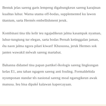
Bentuk jelas sareng garis lempeng digabungkeun sareng karajinan
kualitas luhur. Warna utama off-bodas, supplemented ku lawon
titanium, sarta Hermès embellishment jeruk.
Kombinasi tina tilu kelir ieu ngajadikeun jalma kasampak nyaman,
luhur-tungtung tur elegan, sarta bodas Pernah ketinggalan jaman,
éta naon jalma ngora pilari kiwari! Khususna, jeruk Hermes sok
janten wawakil méwah sareng martabat.
Bahanna didamel tina papan partikel ékologis sareng lingkungan
kelas E1, anu tahan ngagem sareng anti fouling. Formaldehida
nyumponan standar tés nasional sareng moal ngarugikeun awak
manusa. Ieu bisa dipaké kalawan kapercayaan.