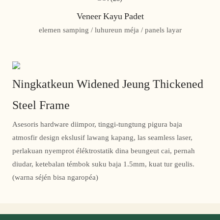
Veneer Kayu Padet
elemen samping / luhureun méja / panels layar
Ningkatkeun Widened Jeung Thickened
Steel Frame
Asesoris hardware diimpor, tinggi-tungtung pigura baja
atmosfir design ekslusif lawang kapang, las seamless laser,
perlakuan nyemprot éléktrostatik dina beungeut cai, pernah
diudar, ketebalan témbok suku baja 1.5mm, kuat tur geulis.
(warna séjén bisa ngaropéa)