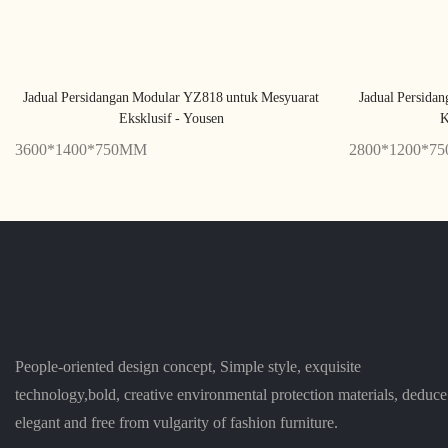
Jadual Persidangan Modular YZ818 untuk Mesyuarat
Jadual Persida
Eksklusif - Yousen
K
3600*1400*750MM
2800*1200*7
People-oriented design concept, Simple style, exquisite
technology,bold, creative environmental protection materials, deduce
elegant and free from vulgarity of fashion furniture.