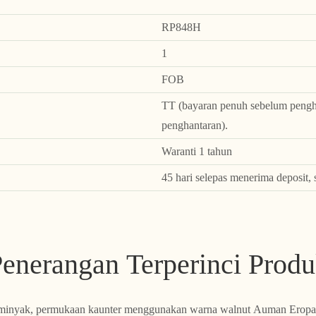
RP848H
1
FOB
TT (bayaran penuh sebelum pengha
penghantaran).
Waranti 1 tahun
45 hari selepas menerima deposit, 
enerangan Terperinci Prod
 minyak, permukaan kaunter menggunakan warna walnut Auman Erop