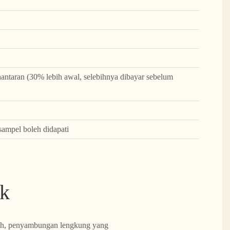
ntaran (30% lebih awal, selebihnya dibayar sebelum
sampel boleh didapati
uk
ah, penyambungan lengkung yang