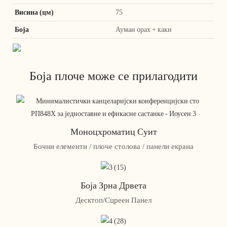
Висина (цм)
75
Боја
Ауман орах + каки
Боја плоче може се прилагодити
Моноцхроматиц Суит
Бочни елементи / плоче столова / панели екрана
Боја Зрна Дрвета
Десктоп/Сцреен Панел