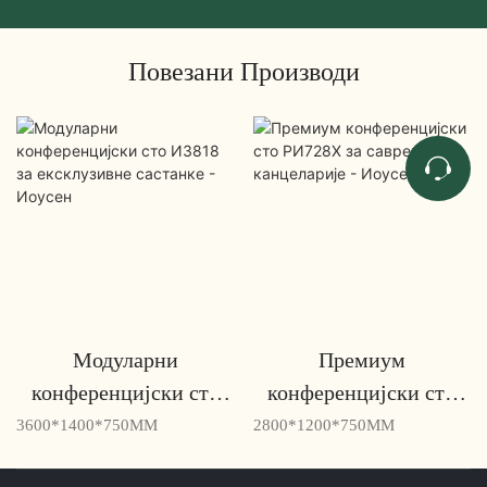
Повезани Производи
Модуларни
Премиум
конференцијски сто
конференцијски сто
ИЗ818 за ексклузивне
РИ728Х за савремене
3600*1400*750MM
2800*1200*750MM
састанке - Иоусен
канцеларије - Иоусен