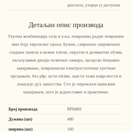
депозита, узорци су доступни
Детаљан опис производа
Укупна комбинација села и уља, површина радне површине
има боју европског ораха Ауман, савршено закривљено
спајање панела и кожне плоче, округли и деликатни облик,
ексклузивни дизајн челичног оквира, ласерско бешавно
заваривање, површински електростатички третман
прскањем, без рђе, исти облик, заиста тежи изврсности и
показује дух занатства. Сто је опремљен шинским
напајањем, што је једноставно и практично.
Број производа
RP848H
Дужина (цм)
480
ширина (цм)
160