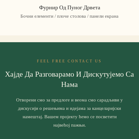
Фурнир Од Пуног Дрвета
Бочни елементи / плоче столова / панели екрана
FEEL FREE CONTACT US
Хајде Да Разговарамо И Дискутујемо Са
Нама
Отворени смо за предлоге и веома смо сарадљиви у
дискусији о решењима и идејама за канцеларијски
намештај. Вашем пројекту ћемо се посветити
највећој пажњи.