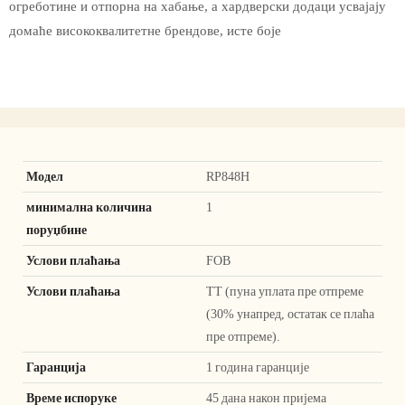
огреботине и отпорна на хабање, а хардверски додаци усвајају
домаће висококвалитетне брендове, исте боје
Модел
RP848H
минимална количина
1
поруџбине
Услови плаћања
FOB
Услови плаћања
ТТ (пуна уплата пре отпреме
(30% унапред, остатак се плаћа
пре отпреме).
Гаранција
1 година гаранције
Време испоруке
45 дана након пријема