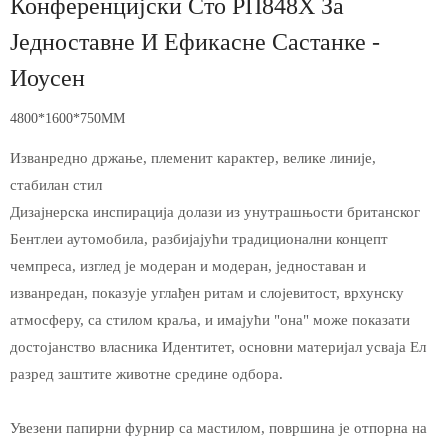
Конференцијски Сто РП848Х За
Једноставне И Ефикасне Састанке -
Иоусен
4800*1600*750MM
Изванредно држање, племенит карактер, велике линије,
стабилан стил
Дизајнерска инспирација долази из унутрашњости британског
Бентлеи аутомобила, разбијајући традиционални концепт
чемпреса, изглед је модеран и модеран, једноставан и
изванредан, показује углађен ритам и слојевитост, врхунску
атмосферу, са стилом краља, и имајући "она" може показати
достојанство власника Идентитет, основни материјал усваја Ел
разред заштите животне средине одбора.
Увезени папирни фурнир са мастилом, површина је отпорна на