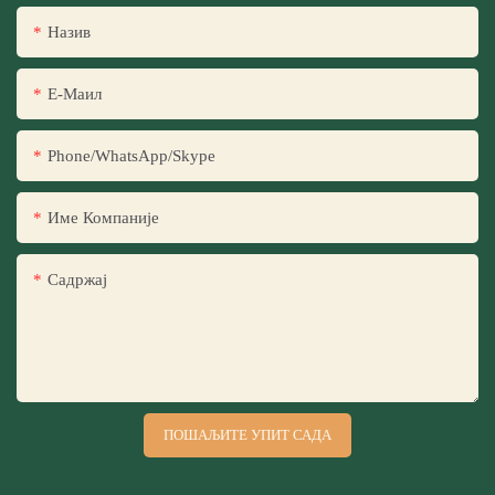
Назив
Е-Маил
Phone/WhatsApp/Skype
Име Компаније
Садржај
ПОШАЉИТЕ УПИТ САДА