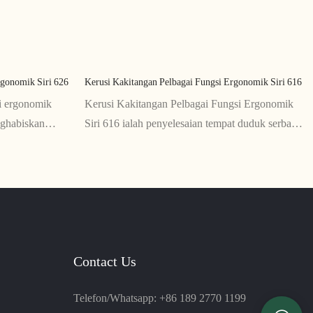
rgonomik Siri 626
Kerusi Kakitangan Pelbagai Fungsi Ergonomik Siri 616
si ergonomik
Kerusi Kakitangan Pelbagai Fungsi Ergonomik
nghabiskan
Siri 616 ialah penyelesaian tempat duduk serba
 Dengan
boleh yang direka untuk memaksimumkan
erikan
keselesaan dan produktiviti. Menampilkan
antu mencegah
ketinggian boleh laras, sokongan lumbar dan
pelbagai fungsi kecondongan, kerusi ini sesuai
untuk digunakan dalam persekitaran pejabat
Contact Us
Telefon/Whatsapp: +86 189 2770 1199