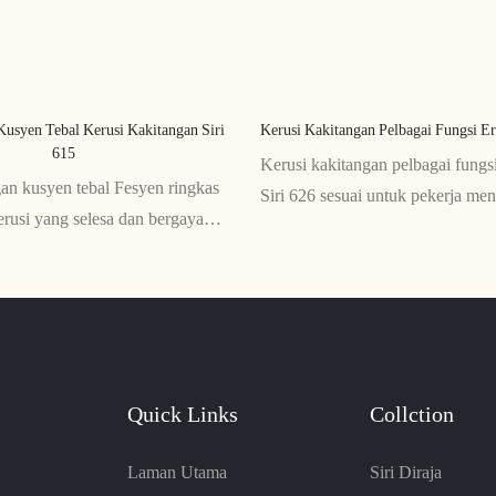
Kusyen Tebal Kerusi Kakitangan Siri
Kerusi Kakitangan Pelbagai Fungsi E
615
Kerusi kakitangan pelbagai fung
an kusyen tebal Fesyen ringkas
Siri 626 sesuai untuk pekerja me
kerusi yang selesa dan bergaya
masa yang lama di meja mereka.
ana-mana pejabat atau ruang
pelbagai ciri boleh laras, ia memb
usyen tebal dan reka bentuk
keselesaan, sokongan dan memb
erikan keselesaan dan estetik
sakit belakang
ebarang tetapan
Quick Links
Collction
Laman Utama
Siri Diraja