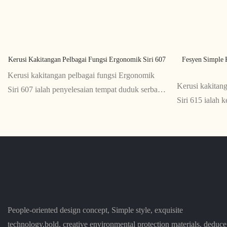
Kerusi Kakitangan Pelbagai Fungsi Ergonomik Siri 607
Fesyen Simple 
Kerusi kakitangan pelbagai fungsi Ergonomik
Kerusi kakitang
Siri 607 ialah penyelesaian tempat duduk serba
Siri 615 ialah 
boleh dan selesa yang direka bentuk dengan
sesuai untuk m
mengambil kira ergonomik. Pelbagai fungsinya,
kerja. Dengan k
termasuk ketinggian boleh laras, kecondongan,
anggun, ia memb
dan sokongan lumbar, menjadikannya pilihan
moden kepada s
yang sempurna untuk mana-mana ruang kerja
People-oriented design concept, Simple style, exquisite
technology,bold, creative environmental protection materials, deduce