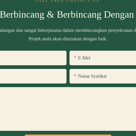
FEEL FREE CONTACT US
 Berbincang & Berbincang Dengan
dangan dan sangat bekerjasama dalam membincangkan penyelesaian da
Projek anda akan diuruskan dengan baik.
E-Mel
Nama Syarikat