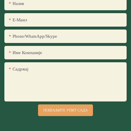
Назив
Е-Маил
Phone/WhatsApp/Skype
Име Компаније
Садржај
ПОШАЉИТЕ УПИТ САДА