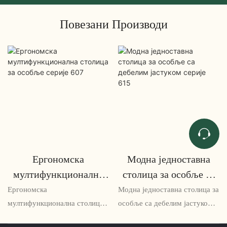
Повезани Производи
Ергономска
Модна једноставна
мултифункционална
столица за особље са
столица за особље
дебелим јастуком
Ергономска
Модна једноставна столица за
серије 607
серије 615
мултифункционална столица
особље са дебелим јастуком
за особље серије 607 је
серије 615 је удобна и