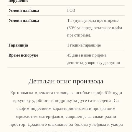
поруџбине
Услови плаћања
FOB
Услови плаћања
ТТ (пуна уплата пре отпреме
(30% унапред, остатак се плаћа
пре отпреме).
Гаранција
1 година гаранције
Време испоруке
45 дана након пријема
депозита, узорци су доступни
Детаљан опис производа
Ергономска мрежаста столица за особље серије 619 нуди
врхунску удобност и подршку за дуге сате седења. Са
својим подесивим карактеристикама и прозрачним
мрежастим материјалом, савршен је за сваки радни
простор. Доживите олакшање од болова у леђима и умора