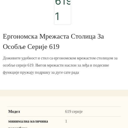
Ергономска Мрежаста Столица За
Особље Серије 619
Доживите удобност и стил са ергономском мрежастом столицом за
особље серије 619. Његов мрежасти наслон за леђа и подесиве
функције пружају подршку за дуге сате рада
Модел
619 серије
минимална количина
1