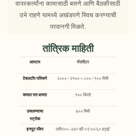
वापरकर्त्यांना कामासाठी बसणे आणि बैठकीसाठी
उभे राहणे यामध्ये अखंडपणे स्विच करण्याची
परवानगी मिळते.
तांत्रिक माहिती
आयटम
पॅरामीटर
टेबलटॉप परिमाणे
२००० / २१०० × ८०० / ९०० मिमी
कमाल भार क्षमता
१०० किलो
उचलण्याचा
४०० मिमी
स्ट्रोक
इनपुट पॉवर
एसी१००–२४० व्ही ५ ए ५०/६० हर्ट्झ