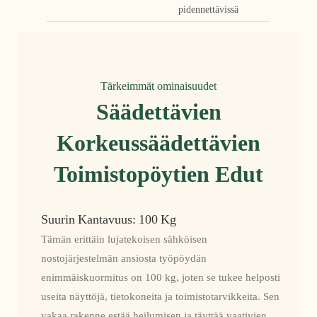
pidennettävissä
Tärkeimmät ominaisuudet
Säädettävien
Korkeussäädettävien
Toimistopöytien Edut
Suurin Kantavuus: 100 Kg
Tämän erittäin lujatekoisen sähköisen
nostojärjestelmän ansiosta työpöydän
enimmäiskuormitus on 100 kg, joten se tukee helposti
useita näyttöjä, tietokoneita ja toimistotarvikkeita. Sen
vakaa rakenne estää heilumisen ja täyttää vaativien