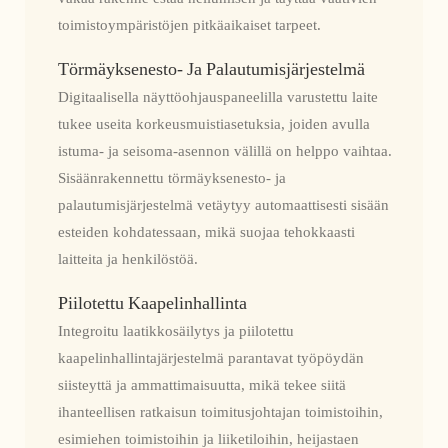
toimistoympäristöjen pitkäaikaiset tarpeet.
Törmäyksenesto- Ja Palautumisjärjestelmä
Digitaalisella näyttöohjauspaneelilla varustettu laite
tukee useita korkeusmuistiasetuksia, joiden avulla
istuma- ja seisoma-asennon välillä on helppo vaihtaa.
Sisäänrakennettu törmäyksenesto- ja
palautumisjärjestelmä vetäytyy automaattisesti sisään
esteiden kohdatessaan, mikä suojaa tehokkaasti
laitteita ja henkilöstöä.
Piilotettu Kaapelinhallinta
Integroitu laatikkosäilytys ja piilotettu
kaapelinhallintajärjestelmä parantavat työpöydän
siisteyttä ja ammattimaisuutta, mikä tekee siitä
ihanteellisen ratkaisun toimitusjohtajan toimistoihin,
esimiehen toimistoihin ja liiketiloihin, heijastaen