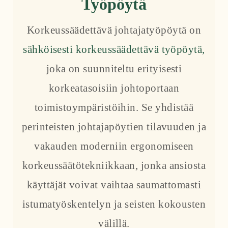
Työpöytä
Korkeussäädettävä johtajatyöpöytä on
sähköisesti korkeussäädettävä työpöytä,
joka on suunniteltu erityisesti
korkeatasoisiin johtoportaan
toimistoympäristöihin. Se yhdistää
perinteisten johtajapöytien tilavuuden ja
vakauden moderniin ergonomiseen
korkeussäätötekniikkaan, jonka ansiosta
käyttäjät voivat vaihtaa saumattomasti
istumatyöskentelyn ja seisten kokousten
välillä.