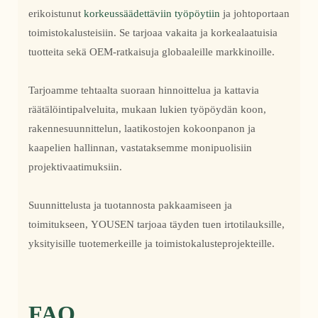
erikoistunut
korkeussäädettäviin työpöytiin
ja johtoportaan
toimistokalusteisiin. Se tarjoaa vakaita ja korkealaatuisia
tuotteita sekä OEM-ratkaisuja globaaleille markkinoille.
Tarjoamme tehtaalta suoraan hinnoittelua ja kattavia
räätälöintipalveluita, mukaan lukien työpöydän koon,
rakennesuunnittelun, laatikostojen kokoonpanon ja
kaapelien hallinnan, vastataksemme monipuolisiin
projektivaatimuksiin.
Suunnittelusta ja tuotannosta pakkaamiseen ja
toimitukseen, YOUSEN tarjoaa täyden tuen irtotilauksille,
yksityisille tuotemerkeille ja toimistokalusteprojekteille.
FAQ