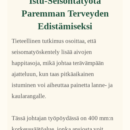
Istu-Seisontatyötä
Paremman Terveyden
Edistämiseksi
Tieteellinen tutkimus osoittaa, että
seisomatyöskentely lisää aivojen
happitasoja, mikä johtaa terävämpään
ajatteluun, kun taas pitkäaikainen
istuminen voi aiheuttaa painetta lanne- ja
kaularangalle.
Tässä johtajan työpöydässä on 400 mm:n
korkeussäätöalue, jonka ansiosta voit