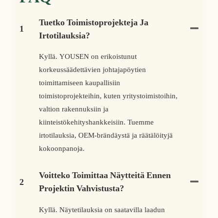
Tuetko Toimistoprojekteja Ja
1
Irtotilauksia?
Kyllä. YOUSEN on erikoistunut
korkeussäädettävien johtajapöytien
toimittamiseen kaupallisiin
toimistoprojekteihin, kuten yritystoimistoihin,
valtion rakennuksiin ja
kiinteistökehityshankkeisiin. Tuemme
irtotilauksia, OEM-brändäystä ja räätälöityjä
kokoonpanoja.
Voitteko Toimittaa Näytteitä Ennen
2
Projektin Vahvistusta?
Kyllä. Näytetilauksia on saatavilla laadun