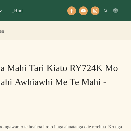
_Huri
en
na Mahi Tari Kiato RY724K Mo
hi Awhiawhi Me Te Mahi -
tino ngawari o te hoahoa i roto i nga ahuatanga o te rerehua. Ko nga