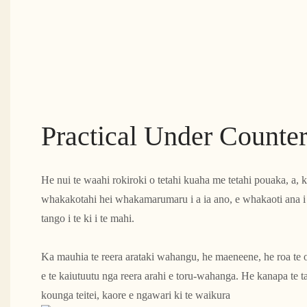
Practical Under Counte
He nui te waahi rokiroki o tetahi kuaha me tetahi pouaka, a, 
whakakotahi hei whakamarumaru i a ia ano, e whakaoti ana i t
tango i te ki i te mahi.
Ka mauhia te reera arataki wahangu, he maeneene, he roa te o
e te kaiutuutu nga reera arahi e toru-wahanga. He kanapa te t
kounga teitei, kaore e ngawari ki te waikura