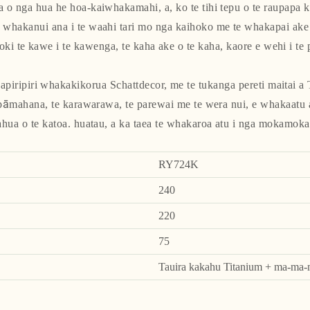
 o nga hua he hoa-kaiwhakamahi, a, ko te tihi tepu o te raupapa 
 whakanui ana i te waahi tari mo nga kaihoko me te whakapai ake i 
hoki te kawe i te kawenga, te kaha ake o te kaha, kaore e wehi i te
piripiri whakakikorua Schattdecor, me te tukanga pereti maitai a 
te pāmahana, te karawarawa, te parewai me te wera nui, e whakaatu 
hua o te katoa. huatau, a ka taea te whakaroa atu i nga mokamoka
RY724K
240
220
75
Tauira kakahu Titanium + ma-ma-