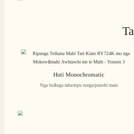
Ta
Huti Monochromatic
Nga huānga taha/tepu runga/panohi mata