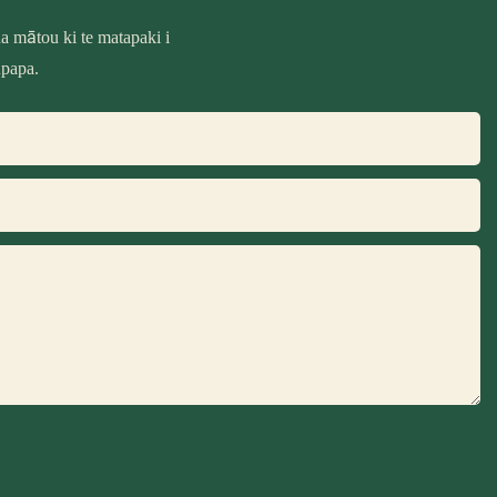
 mātou ki te matapaki i
upapa.