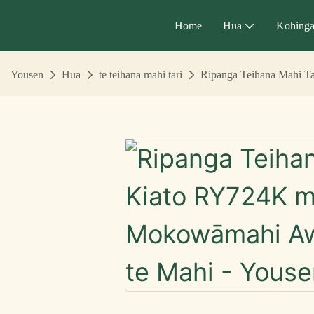
Home
Hua
Kohing
Yousen
Hua
te teihana mahi tari
Ripanga Teihana Mahi T