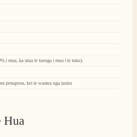
0% i mua, ka utua te toenga i mua i te tuku).
oni penapena, kei te waatea nga tauira
e Hua