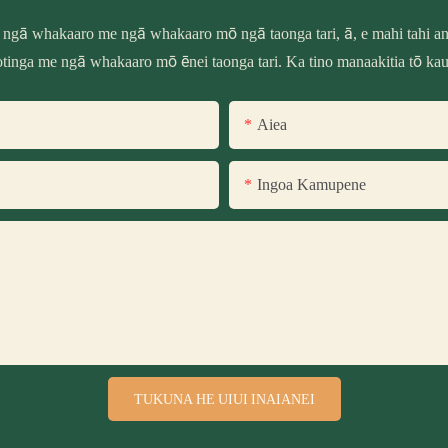
 ngā whakaaro me ngā whakaaro mō ngā taonga tari, ā, e mahi tahi ana
tinga me ngā whakaaro mō ēnei taonga tari. Ka tino manaakitia tō ka
Aiea
Ingoa Kamupene
TUKUNA HE UIUI INAIANEI