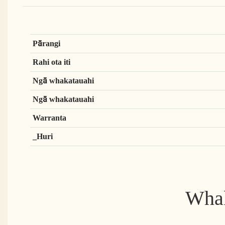
Pārangi
Rahi ota iti
Ngā whakatauahi
Ngā whakatauahi
Warranta
_Huri
Whak