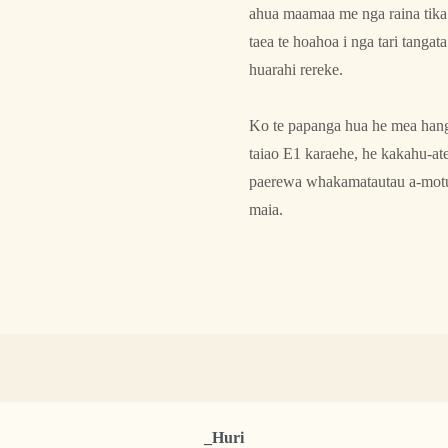
ahua maamaa me nga raina tika 
taea te hoahoa i nga tari tanga
huarahi rereke.
Ko te papanga hua he mea hang
taiao E1 karaehe, he kakahu-ate
paerewa whakamatautau a-motu, 
maia.
_Huri