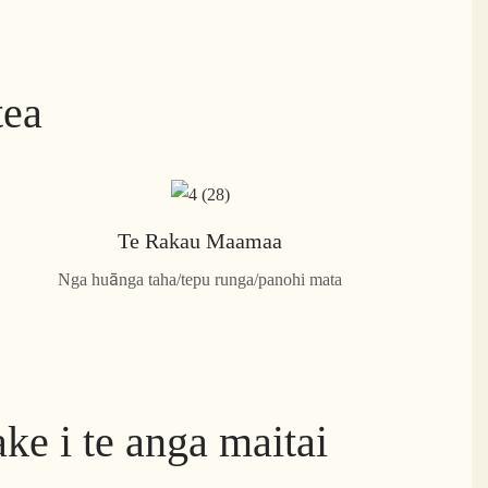
tea
Te Rakau Maamaa
Nga huānga taha/tepu runga/panohi mata
ke i te anga maitai