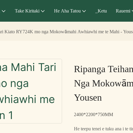
a
Take Kiritaki
He Aha Tatou
_Ketu
Rauemi
ari Kiato RY724K mo nga Mokowāmahi Awhiawhi me te Mahi - Yous
Ripanga Teiha
Nga Mokowāma
Yousen
2400*2200*750MM
He teepu tenei e tuku ana i te 