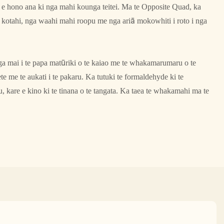
e hono ana ki nga mahi kounga teitei. Ma te Opposite Quad, ka
ta kotahi, nga waahi mahi roopu me nga ariā mokowhiti i roto i nga
a mai i te papa matūriki o te kaiao me te whakamarumaru o te
te me te aukati i te pakaru. Ka tutuki te formaldehyde ki te
kare e kino ki te tinana o te tangata. Ka taea te whakamahi ma te