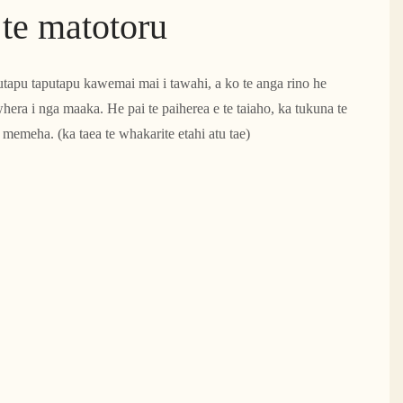
te matotoru
utapu taputapu kawemai mai i tawahi, a ko te anga rino he
ra i nga maaka. He pai te paiherea e te taiaho, ka tukuna te
e memeha. (ka taea te whakarite etahi atu tae)