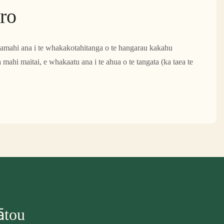
ro
kamahi ana i te whakakotahitanga o te hangarau kakahu
ahi maitai, e whakaatu ana i te ahua o te tangata (ka taea te
ātou