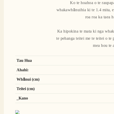
Ko te hoahoa o te raupapa
whakawhānuihia ki te 1.4 mita, e
roa roa ka taea 
Ka hipokina te mata ki nga whaka
te pehanga teitei me te teitei o 
mea hou te a
Tau Hua
Ahahi:
Whānui (cm)
Teitei (cm)
_Kano