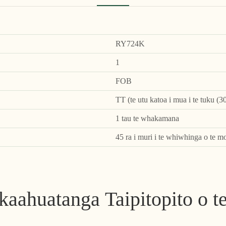
RY724K
1
FOB
TT (te utu katoa i mua i te tuku (3
1 tau te whakamana
45 ra i muri i te whiwhinga o te m
aahuatanga Taipitopito o t