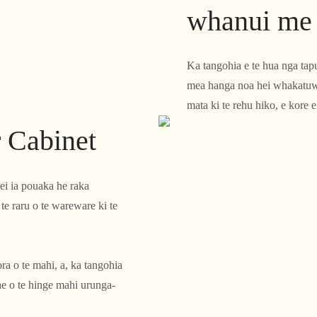
whanui me 
Ka tangohia e te hua nga tap
mea hanga noa hei whakatuwhe
mata ki te rehu hiko, e kore 
r Cabinet
kei ia pouaka he raka
e raru o te wareware ki te
ra o te mahi, a, ka tangohia
ae o te hinge mahi urunga-