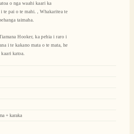
katoa o nga waahi kaari ka
te pai o te mahi. , Whakaritea te
 pehanga taimaha.
Tiamana Hooker, ka pehia i raro i
ana i te kakano mata o te mata, he
 kaari katoa.
ma + karaka