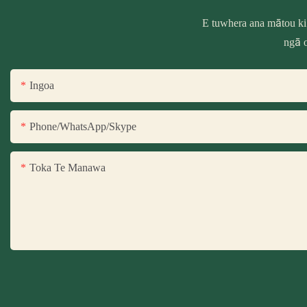
E tuwhera ana mātou ki
ngā o
Ingoa
Phone/WhatsApp/Skype
Toka Te Manawa