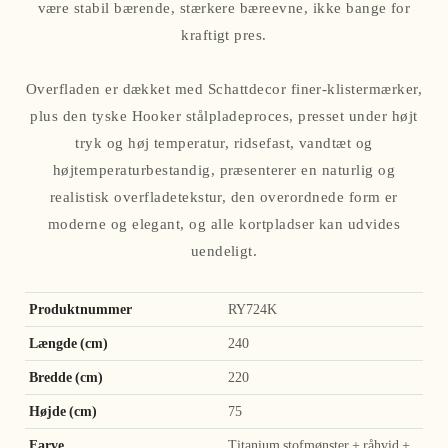
være stabil bærende, stærkere bæreevne, ikke bange for
kraftigt pres.
Overfladen er dækket med Schattdecor finer-klistermærker,
plus den tyske Hooker stålpladeproces, presset under højt
tryk og høj temperatur, ridsefast, vandtæt og
højtemperaturbestandig, præsenterer en naturlig og
realistisk overfladetekstur, den overordnede form er
moderne og elegant, og alle kortpladser kan udvides
uendeligt.
Produktnummer
RY724K
Længde (cm)
240
Bredde (cm)
220
Højde (cm)
75
Farve
Titanium stofmønster + råhvid +