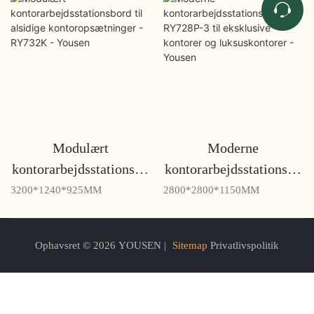
Modulært
Moderne
kontorarbejdsstationsbo
kontorarbejdsstationsbo
rd til alsidige
rd RY728P-3 til
3200*1240*925MM
2800*2800*1150MM
kontoropsætninger -
eksklusive kontorer og
RY732K - Yousen
luksuskontorer - Yousen
Ophavsret © 2026 YOUSEN |
Sitemap
Privatlivspolitik