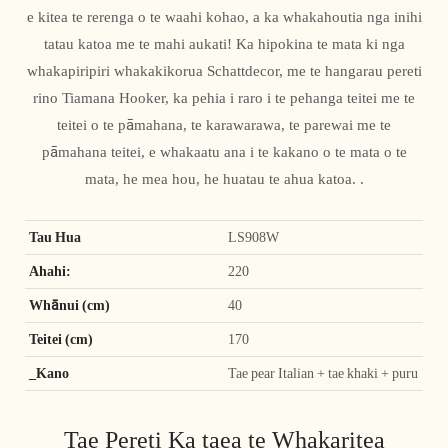
e kitea te rerenga o te waahi kohao, a ka whakahoutia nga inihi
tatau katoa me te mahi aukati! Ka hipokina te mata ki nga
whakapiripiri whakakikorua Schattdecor, me te hangarau pereti
rino Tiamana Hooker, ka pehia i raro i te pehanga teitei me te
teitei o te pāmahana, te karawarawa, te parewai me te
pāmahana teitei, e whakaatu ana i te kakano o te mata o te
mata, he mea hou, he huatau te ahua katoa. .
Tau Hua
LS908W
Ahahi:
220
Whānui (cm)
40
Teitei (cm)
170
_Kano
Tae pear Italian + tae khaki + puru
Tae Pereti Ka taea te Whakaritea