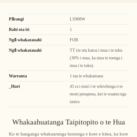
Pārangi
LS908W
Rahi ota iti
1
Ngā whakatauahi
FOB
Ngā whakatauahi
TT (te utu katoa i mua i te tuku
(30% i mua, ka utua te toenga i
mua i te tuku).
Warranta
1 tau te whakamana
_Huri
45 ra i muri i te whiwhinga o te
moni penapena, kei te waatea nga
tauira
Whakaahuatanga Taipitopito o te Hua
Ko te hanganga whakaurunga hononga e kore e kitea, ka kore