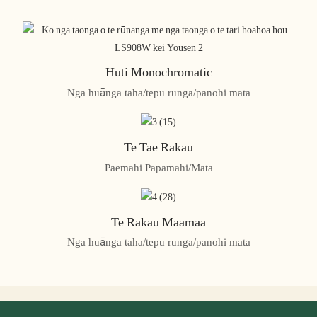
Huti Monochromatic
Nga huānga taha/tepu runga/panohi mata
Te Tae Rakau
Paemahi Papamahi/Mata
Te Rakau Maamaa
Nga huānga taha/tepu runga/panohi mata