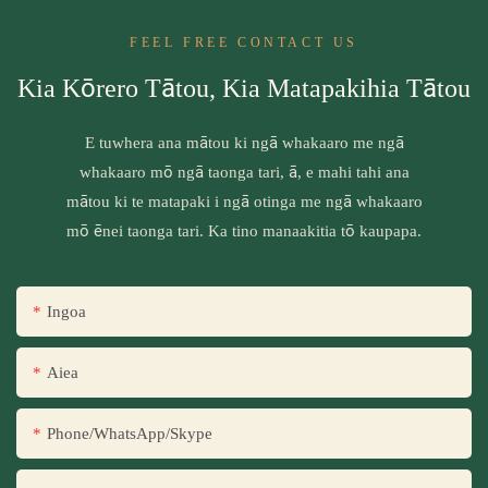
FEEL FREE CONTACT US
Kia Kōrero Tātou, Kia Matapakihia Tātou
E tuwhera ana mātou ki ngā whakaaro me ngā
whakaaro mō ngā taonga tari, ā, e mahi tahi ana
mātou ki te matapaki i ngā otinga me ngā whakaaro
mō ēnei taonga tari. Ka tino manaakitia tō kaupapa.
Ingoa
Aiea
Phone/WhatsApp/Skype