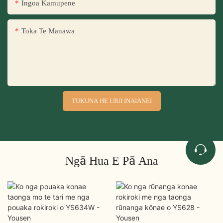
Ingoa Kamupene
Toka Te Manawa
TUKUNA HE UIUI INAIANEI
Ngā Hua E Pā Ana