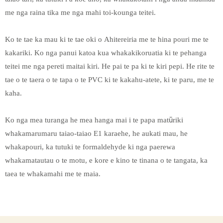
me nga raina tika me nga mahi toi-kounga teitei.
Ko te tae ka mau ki te tae oki o Ahitereiria me te hina pouri me te
kakariki. Ko nga panui katoa kua whakakikoruatia ki te pehanga
teitei me nga pereti maitai kiri. He pai te pa ki te kiri pepi. He rite te
tae o te taera o te tapa o te PVC ki te kakahu-atete, ki te paru, me te
kaha.
Ko nga mea turanga he mea hanga mai i te papa matūriki
whakamarumaru taiao-taiao E1 karaehe, he aukati mau, he
whakapouri, ka tutuki te formaldehyde ki nga paerewa
whakamatautau o te motu, e kore e kino te tinana o te tangata, ka
taea te whakamahi me te maia.