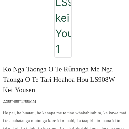
Ko Nga Taonga O Te Rūnanga Me Nga
Taonga O Te Tari Hoahoa Hou LS908W
Kei Yousen
2200*400*1700MM
He pai, he huatau, he kanapa me te tino whakahirahira, ka kawe mai
i te auahatanga mutunga kore ki o mahi, ka taapiri i to mana ki to
taiao tari, ka tutuki i a koe ano, ka whakakotahi i nga ahua maamaa