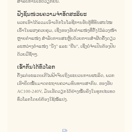
ສຳລັບການເຮັດວຽກຢືນ.
ຟັງຊັນໜ່ວຍຄວາມຈຳອັດສະລິຍະ
ພວກເຮົາໄດ້ລວມເອົາເຕັກໂນໂລຊີການຮັບຮູ້ທີ່ທັນສະໄໝ
ເຂົ້າໃນແຜງຄວບຄຸມ, ເຊິ່ງຮອງຮັບຕຳແໜ່ງທີ່ຕັ້ງໄວ້ລ່ວງໜ້າ
ຫຼາຍຕຳແໜ່ງ ສຳລັບການສະຫຼັບດ້ວຍການສຳຜັດຄັ້ງດຽວ
ລະຫວ່າງຕຳແໜ່ງ "ນັ່ງ" ແລະ "ຢືນ", ເຊິ່ງບໍ່ຈຳເປັນຕ້ອງປັບ
ດ້ວຍມືຊ້ຳໆ.
ເຂົ້າກັນໄດ້ທົ່ວໂລກ
ຕັ້ງແຕ່ອະແດບເຕີໄຟຟ້າຈົນເຖິງຂະບວນການຜະລິດ, ພວກ
ເຮົາຍຶດໝັ້ນມາດຕະຖານຄວາມທົນທານສາກົນ. ຮອງຮັບ
AC100-240V, ມັນເຮັດວຽກໄດ້ຢ່າງໝັ້ນຄົງໃນທຸກປະເທດ
ທົ່ວໂລກໂດຍບໍ່ຕ້ອງໃຊ້ໝໍ້ແປງ.