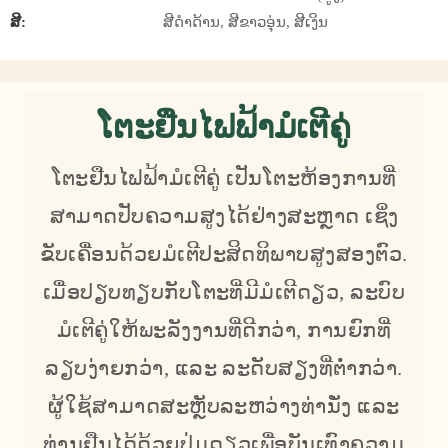
ສີ:
ສີດຳດ້ານ, ສີຂາວອຸ່ນ, ສີເງິນ
ໂຕະຢືນໄຟຟ້າມໍເຕີຄູ່
ໂຕະຢືນໄຟຟ້າມໍເຕີຄູ່ ເປັນໂຕະຫ້ອງການທີ່
ສາມາດປັບຄວາມສູງໄດ້ຢ່າງສະຫຼາດ ເຊິ່ງ
ຂັບເຄື່ອນດ້ວຍມໍເຕີປະສິດທິພາບສູງສອງຕົວ.
ເມື່ອປຽບທຽບກັບໂຕະທີ່ມີມໍເຕີດຽວ, ລະບົບ
ມໍເຕີຄູ່ໃຫ້ພະລັງງານທີ່ດີກວ່າ, ການຍົກທີ່
ລຽບງ່າຍກວ່າ, ແລະ ລະດັບສຽງທີ່ຕ່ຳກວ່າ.
ຜູ້ໃຊ້ສາມາດສະຫຼັບລະຫວ່າງທ່ານັ່ງ ແລະ
ທ່ານຢືນໄດ້ດ້ວຍປຸ່ມດຽວເພື່ອບັນເທົາຄວາມ