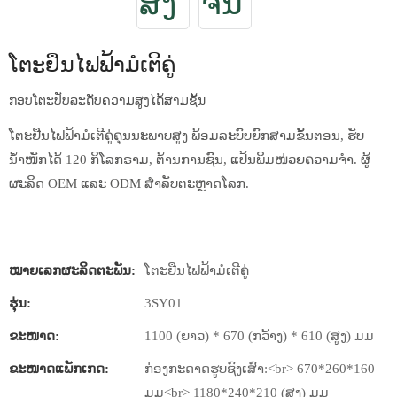
ໂຕະຢືນໄຟຟ້າມໍເຕີຄູ່
ກອບໂຕະປັບລະດັບຄວາມສູງໄດ້ສາມຊັ້ນ
ໂຕະຢືນໄຟຟ້າມໍເຕີຄູ່ຄຸນນະພາບສູງ ພ້ອມລະບົບຍົກສາມຂັ້ນຕອນ, ຮັບ
ນໍ້າໜັກໄດ້ 120 ກິໂລກຣາມ, ຕ້ານການຊົນ, ແປ້ນພິມໜ່ວຍຄວາມຈຳ. ຜູ້
ຜະລິດ OEM ແລະ ODM ສຳລັບຕະຫຼາດໂລກ.
ໝາຍເລກຜະລິດຕະພັນ:
ໂຕະຢືນໄຟຟ້າມໍເຕີຄູ່
ຮຸ່ນ:
3SY01
ຂະໜາດ:
1100 (ຍາວ) * 670 (ກວ້າງ) * 610 (ສູງ) ມມ
ຂະໜາດແພັກເກດ:
ກ່ອງກະດາດຮູບຊົງເສົາ:<br> 670*260*160
ມມ<br> 1180*240*210 (ສູງ) ມມ