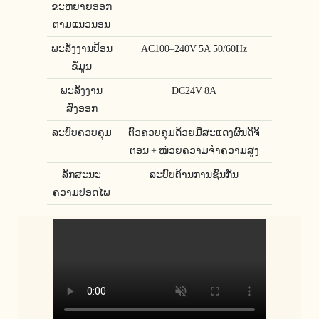
ຂະຫຍາຍອອກ
ຕາມແນວນອນ
ພະລັງງານປ້ອນ
AC100–240V 5A 50/60Hz
ຂໍ້ມູນ
ພະລັງງານ
DC24V 8A
ສົ່ງອອກ
ລະບົບຄວບຄຸມ
ຕົວຄວບຄຸມດ້ວຍມືສະແດງຜົນດິຈິ
ຕອນ + ໜ່ວຍຄວາມຈຳຄວາມສູງ
ລັກສະນະ
ລະບົບຕ້ານການຊົນກັນ
ຄວາມປອດໄພ