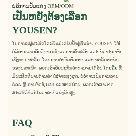
ບໍລິການປັບແຕ່ງ OEM/ODM
ເປັນຫຍັງຕ້ອງເລືອກ
YOUSEN?
ໃນຖານະຜູ້ຜະລິດໂຕະຢືນມໍເຕີໄຟຟ້າຄູ່ຊັ້ນນໍາ, YOUSEN ໃຫ້
ບໍລິການແບບຄົບວົງຈອນຕັ້ງແຕ່ການຄົ້ນຄວ້າ ແລະ ພັດທະນາຈົນ
ເຖິງການຜະລິດ. ໂດຍການກໍາຈັດຕົວກາງ ແລະ ຜະລິດຕະພັນ
ຂອງພວກເຂົາ, ພວກເຮົາຮັບປະກັນວ່າທ່ານຈະໄດ້ຮັບ
ໂຕະຢືນ
ທີ່
ມີປະສິດທິພາບດ້ານຄ່າໃຊ້ຈ່າຍສູງສຸດ. ບໍ່ວ່າຈະເປັນການຂາຍ
ຍ່ອຍ ຫຼື ການຈັດຊື້ B2B ຂະໜາດໃຫຍ່, ພວກເຮົາສາມາດ
ສະເໜີວິທີແກ້ໄຂລາຄາທີ່ແຂ່ງຂັນສູງ.
FAQ