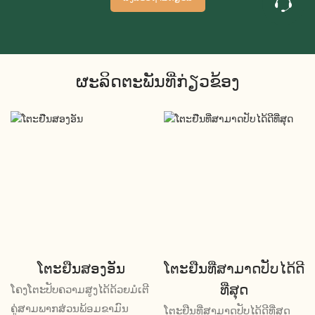
ຜະລິດຕະພັນທີ່ກ່ຽວຂ້ອງ
ໂຕະຢືນສອງອັນ
ໂຕະຢືນທີ່ສາມາດປັບໄດ້ດີ
ທີ່ສຸດ
ໂຄງໂຕະປັບຄວາມສູງໄດ້ດ້ວຍມໍເຕີ
ຄູ່ສາມພາກສ່ວນພ້ອມຂາມົນ
ໂຕະຢືນທີ່ສາມາດປັບໄດ້ດີທີ່ສຸດ