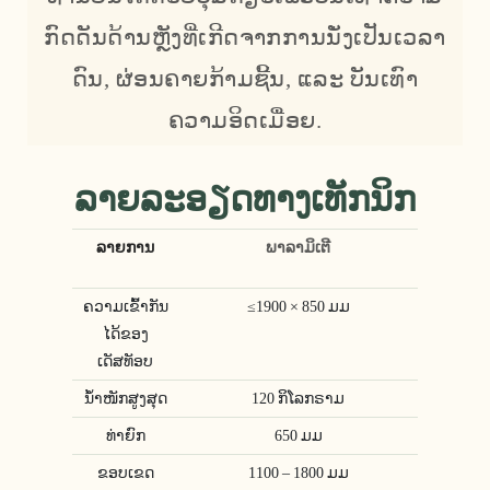
ກົດດັນດ້ານຫຼັງທີ່ເກີດຈາກການນັ່ງເປັນເວລາ
ດົນ, ຜ່ອນຄາຍກ້າມຊີ້ນ, ແລະ ບັນເທົາ
ຄວາມອິດເມື່ອຍ.
ລາຍລະອຽດທາງເທັກນິກ
ລາຍການ
ພາລາມິເຕີ
ຄວາມເຂົ້າກັນ
≤1900 × 850 ມມ
ໄດ້ຂອງ
ເດັສທັອບ
ນ້ຳໜັກສູງສຸດ
120 ກິໂລກຣາມ
ທ່າຍົກ
650 ມມ
ຂອບເຂດ
1100 – 1800 ມມ