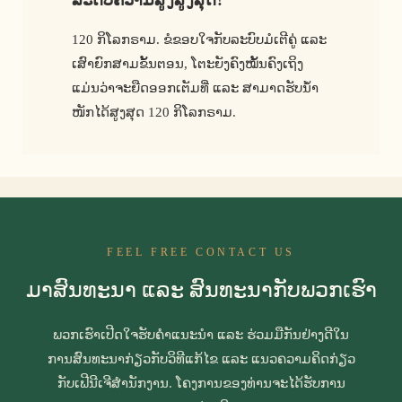
120 ກິໂລກຣາມ. ຂໍຂອບໃຈກັບລະບົບມໍເຕີຄູ່ ແລະ
ເສົາຍົກສາມຂັ້ນຕອນ, ໂຕະຍັງຄົງໝັ້ນຄົງເຖິງ
ແມ່ນວ່າຈະຍືດອອກເຕັມທີ່ ແລະ ສາມາດຮັບນ້ຳ
ໜັກໄດ້ສູງສຸດ 120 ກິໂລກຣາມ.
FEEL FREE CONTACT US
ມາສົນທະນາ ແລະ ສົນທະນາກັບພວກເຮົາ
ພວກເຮົາເປີດໃຈຮັບຄຳແນະນຳ ແລະ ຮ່ວມມືກັນຢ່າງດີໃນ
ການສົນທະນາກ່ຽວກັບວິທີແກ້ໄຂ ແລະ ແນວຄວາມຄິດກ່ຽວ
ກັບເຟີນີເຈີສຳນັກງານ. ໂຄງການຂອງທ່ານຈະໄດ້ຮັບການ