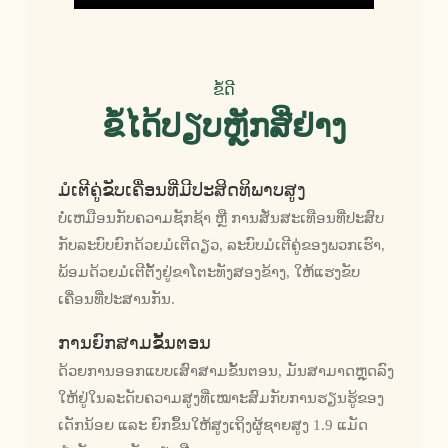
ຂໍ້ດີ
ຂໍ້ໄດ້ປຽບຫຼັກສີ່ຢ່າງ
ມໍເຕີຄູ່ຂັບເຄື່ອນທີ່ມີປະສິດທິພາບສູງ
ບໍ່ເຫມືອນກັບຄວາມຊັກຊ້າ ຫຼື ການສັ່ນສະເທືອນທີ່ປະສົບ
ກັບລະບົບຍົກດ້ວຍມໍເຕີດຽວ, ລະບົບມໍເຕີຄູ່ຂອງພວກເຮົາ,
ພ້ອມດ້ວຍມໍເຕີຕັ້ງຢູ່ຂາໂຕະທັງສອງຂ້າງ, ໃຫ້ແຮງຂັບ
ເຄື່ອນທີ່ປະສານກັນ.
ການຍົກສາມຂັ້ນຕອນ
ດ້ວຍການອອກແບບເສົາສາມຂັ້ນຕອນ, ມັນສາມາດຫຼຸດລົງ
ໃຫ້ຢູ່ໃນລະດັບຄວາມສູງທີ່ເໝາະສົມກັບການຮຽນຮູ້ຂອງ
ເດັກນ້ອຍ ແລະ ຍົກຂຶ້ນໃຫ້ສູງເຖິງຜູ້ຊາຍສູງ 1.9 ແມັດ