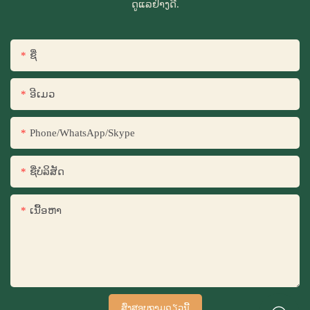
ດູແລຢ່າງດີ.
ຊື່
ອີເມວ
Phone/WhatsApp/Skype
ຊື່​ບໍ​ລິ​ສັດ
ເນື້ອຫາ
ສົ່ງສອບຖາມດຽວນີ້