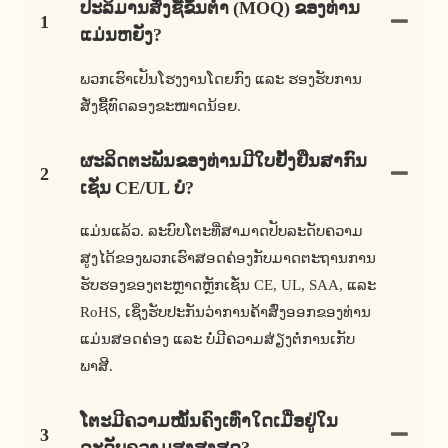
ປະລິມານສັ່ງຊື້ຂັ້ນຕ່ຳ (MOQ) ຂອງທ່ານ
1
ແມ່ນຫຍັງ?
ພວກເຮົາເປັນໂຮງງານໂດຍກົງ ແລະ ຮອງຮັບການ
ສັ່ງຊື້ທົດລອງຂະໜາດນ້ອຍ.
ຜະລິດຕະພັນຂອງທ່ານມີໃບຢັ້ງຢືນສາກົນ
2
ເຊັ່ນ CE/UL ບໍ?
ແມ່ນແລ້ວ. ລະບົບໂຕະທີ່ສາມາດປັບລະດັບຄວາມ
ສູງໄດ້ຂອງພວກເຮົາສອດຄ່ອງກັບມາດຕະຖານການ
ຮັບຮອງຂອງຕະຫຼາດຫຼັກເຊັ່ນ CE, UL, SAA, ແລະ
RoHS, ເຊິ່ງຮັບປະກັນວ່າການຄ້າສົ່ງອອກຂອງທ່ານ
ແມ່ນສອດຄ່ອງ ແລະ ບໍ່ມີຄວາມສ່ຽງຕໍ່ການເກັບ
ພາສີ.
ໂຕະມີຄວາມໝັ້ນຄົງເທົ່າໃດເມື່ອຢູ່ໃນ
3
ລະດັບຄວາມສູງສູງສຸດ?