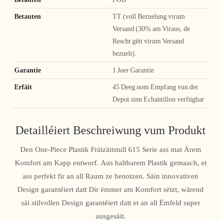
Betauten
TT (voll Bezuelung virum
Versand (30% am Viraus, de
Rescht gëtt virum Versand
bezuelt).
Garantie
1 Joer Garantie
Erfäit
45 Deeg nom Empfang vun der
Depot sinn Echantillon verfügbar
Detailléiert Beschreiwung vum Produkt
Den One-Piece Plastik Fräizäitstull 615 Serie ass mat Ärem
Komfort am Kapp entworf. Aus haltbarem Plastik gemaach, et
ass perfekt fir an all Raum ze benotzen. Säin innovativen
Design garantéiert datt Dir ëmmer am Komfort sëtzt, wärend
säi stilvollen Design garantéiert datt et an all Ëmfeld super
ausgesäit.