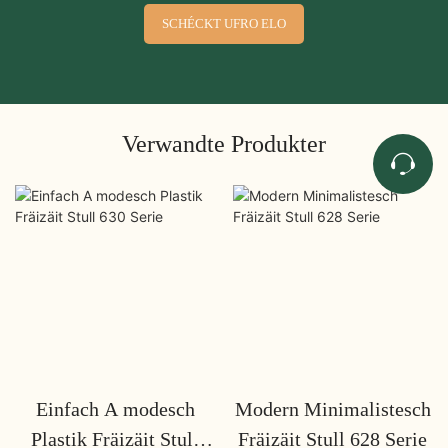
SCHÉCKT UFRO ELO
Verwandte Produkter
Einfach A modesch
Modern Minimalistesch
Plastik Fräizäit Stull
Fräizäit Stull 628 Serie