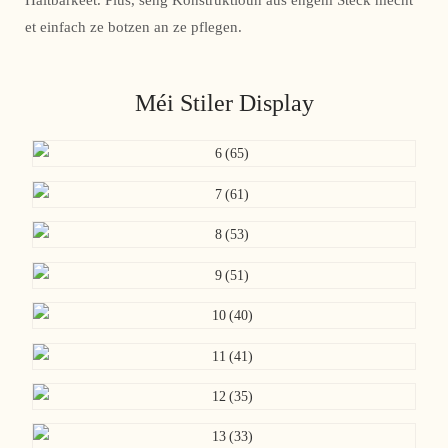
Haltbarkeet. Plus, seng Konstruktioun aus engem Stéck mécht
et einfach ze botzen an ze pflegen.
Méi Stiler Display