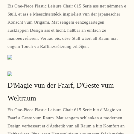
Eis One-Piece Plastic Leisure Chair 615 Serie ass net nëmmen e
Stull, et ass e Meeschterstéck inspiréiert vun der japanescher
Konscht vum Origami. Mat sengem eenzegaartegen
ausklappen Design ass et liicht, haltbar an einfach ze
manoeuvréieren. Vertrau eis, dëse Stull wäert all Raum mat
engem Touch vu Raffinesséierung erhéijen.
D'Magie vun der Faarf, D'Geste vum
Weltraum
Eis One-Piece Plastic Leisure Chair 615 Serie bitt d'Magie vu
Faarf a Geste vum Raum. Mat sengem schlanken a modernen
Design verbessert et d'Ästhetik vun all Raum a bitt Komfort an