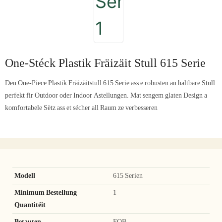
One-Stéck Plastik Fräizäit Stull 615 Serie
Den One-Piece Plastik Fräizäitstull 615 Serie ass e robusten an haltbare Stull
perfekt fir Outdoor oder Indoor Astellungen. Mat sengem glaten Design a
komfortabele Sëtz ass et sécher all Raum ze verbesseren
Modell
615 Serien
Minimum Bestellung
1
Quantitéit
Betauten
FOB