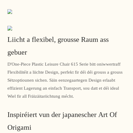
Liicht a flexibel, grousse Raum ass
gebuer
D'One-Piece Plastic Leisure Chair 615 Serie bitt oniwwertraff
Flexibilitéit a liichte Design, perfekt fir déi déi grouss a grouss
Sëtzoptiounen sichen. Säin eenzegaartegen Design erlaabt
effizient Lagerung an einfach Transport, sou datt et déi ideal
Wiel fir all Fräizäitariichtung mécht.
Inspiréiert vun der japanescher Art Of
Origami