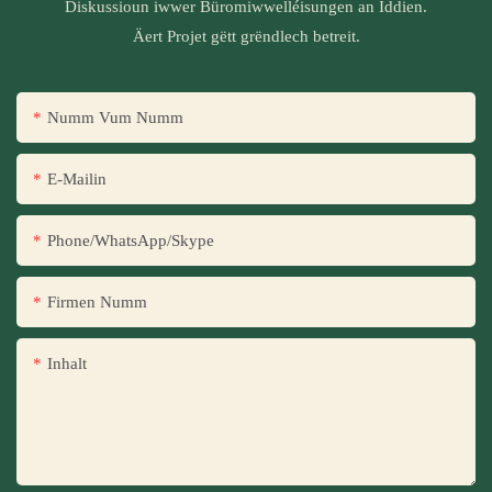
Diskussioun iwwer Büromiwwelléisungen an Iddien.
Äert Projet gëtt grëndlech betreit.
Numm Vum Numm
E-Mailin
Phone/WhatsApp/Skype
Firmen Numm
Inhalt