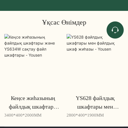
Ұқсас Өнімдер
Кеңсе жиһазының
YS628 файлдық
файлдық шкафтары
шкафтары мен
және YS634W сақтау
файлдық шкаф жиһазы
3400*400*2000MM
2800*400*1900MM
файл шкафтары -
- Yousen