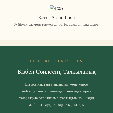
Қатты Ағаш Шпон
Бүйірлік элементтер/үстел үстілері/экран тақталары
FEEL FREE CONTACT US
Бізбен Сөйлесіп, Талқылайық
Біз ұсыныстарға ашықпыз және кеңсе
жиһаздарының шешімдері мен идеяларын
талқылауда өте ынтымақтастықтамыз. Сіздің
жобаңыз мұқият қарастырылады.