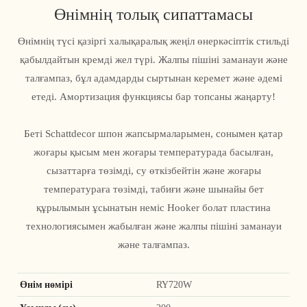
Өнімнің толық сипаттамасы
Өнімнің түсі қазіргі халықаралық жеңіл өнеркәсіптік стильді
қабылдайтын кремді жел түрі. Жалпы пішіні заманауи және
талғампаз, бұл адамдарды сыртынан керемет және әдемі
етеді. Амортизация функциясы бар топсаны жаңарту!
Беті Schattdecor шпон жапсырмаларымен, сонымен қатар
жоғары қысым мен жоғары температурада басылған,
сызаттарға төзімді, су өткізбейтін және жоғары
температураға төзімді, табиғи және шынайы бет
құрылымын ұсынатын неміс Hooker болат пластина
технологиясымен жабылған және жалпы пішіні заманауи
және талғампаз.
Өнім нөмірі
RY720W