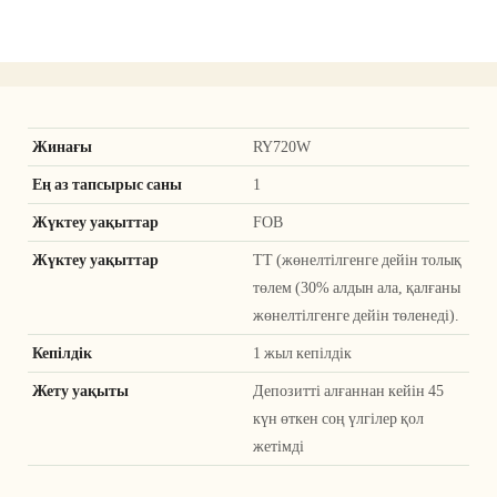
Жинағы
RY720W
Ең аз тапсырыс саны
1
Жүктеу уақыттар
FOB
Жүктеу уақыттар
ТТ (жөнелтілгенге дейін толық
төлем (30% алдын ала, қалғаны
жөнелтілгенге дейін төленеді).
Кепілдік
1 жыл кепілдік
Жету уақыты
Депозитті алғаннан кейін 45
күн өткен соң үлгілер қол
жетімді