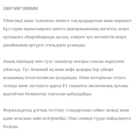
2000*400*1800MM
Үйлесімді және талғампаз немесе таң қалдыратын және көрнекті
бұл серия жұмысыңызға шексіз шығармашылық әкелетін, кеңсе
ортаңызға абыройыңызды қосып, өзіңізге қол жеткізетін кеңсе
дизайнының әртүрлі стильдерін ұсынады.
Ашық пішіндер мен түзу сызықтар жоғары сапалы өңдеумен
үйлеседі. Түс бежевый ақ және кофе қоңыры бар үйеңкі
ағашының технологиясын қолданады. Өнім материалы тозуға
төзімді және ластануға қарсы E1 сыныпты экологиялық ортаны
қорғайтын бөлшектер тақтасын қабылдайды.
Формальдегид ұлттық тестілеу стандартына сәйкес келеді және
адам ағзасына зиян келтірмейді. Оны сенімді түрде пайдалануға
болады.