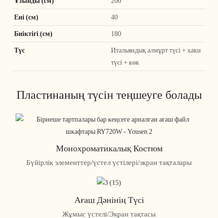
Ұзынды (см)
200
Ені (см)
40
Биіктігі (см)
180
Түс
Итальяндық алмұрт түсі + хаки
түсі + көк
Пластинаның түсін теңшеуге болады
Монохроматикалық Костюм
Бүйірлік элементтер/үстел үстілері/экран тақталары
Ағаш Дәнінің Түсі
Жұмыс үстелі/Экран тақтасы