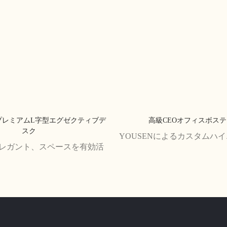
プレミアムL字型エグゼクティブデ
高級CEOオフィスボス
スク
YOUSENによるカスタムハ
レガント、スペースを有効活