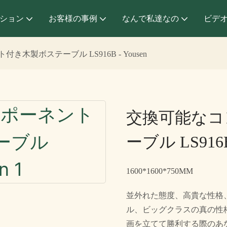
ション
お客様の事例
なんで私達なの
ビデ
木製ボステーブル LS916B - Yousen
交換可能なコ
ーブル LS916B 
1600*1600*750MM
並外れた態度、高貴な性格
ル、ビッグクラスの真の性
画を立てて勝利する際のあ