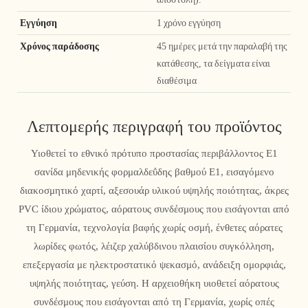
Εγγύηση
1 χρόνο εγγύηση
Χρόνος παράδοσης
45 ημέρες μετά την παραλαβή της
κατάθεσης, τα δείγματα είναι
διαθέσιμα
Λεπτομερής περιγραφή του προϊόντος
Υιοθετεί το εθνικό πρότυπο προστασίας περιβάλλοντος Ε1
σανίδα μηδενικής φορμαλδεΰδης βαθμού Ε1, εισαγόμενο
διακοσμητικό χαρτί, αξεσουάρ υλικού υψηλής ποιότητας, άκρες
PVC ίδιου χρώματος, αόρατους συνδέσμους που εισάγονται από
τη Γερμανία, τεχνολογία βαφής χωρίς οσμή, ένθετες αόρατες
λωρίδες φωτός, λέιζερ χαλύβδινου πλαισίου συγκόλληση,
επεξεργασία με ηλεκτροστατικό ψεκασμό, ανάδειξη ομορφιάς,
υψηλής ποιότητας, γεύση. Η αρχειοθήκη υιοθετεί αόρατους
συνδέσμους που εισάγονται από τη Γερμανία, χωρίς οπές