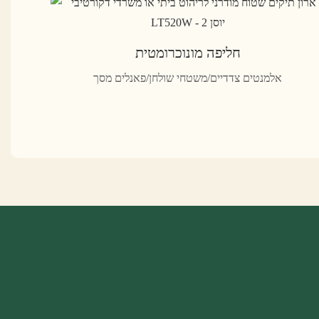
חליפה מונוכרומטית
אלמנטים צדדיים/משטחי שולחן/פאנלים מסך