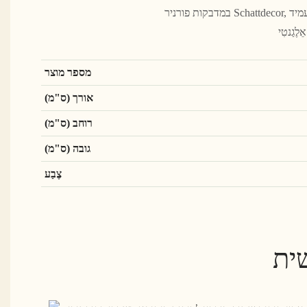
במדבקות פורניר Schattdecor, בתוספת תהליך לוח הפלדה הגרמני הוקר, דחוס בלחץ גבוה וטמפרטורה גבוהה, עמיד בפני שריטות, עמיד למים ועמיד
גַנטִי
מספר מוצר
אורך (ס"מ)
רוחב (ס"מ)
גובה (ס"מ)
צֶבַע
ית