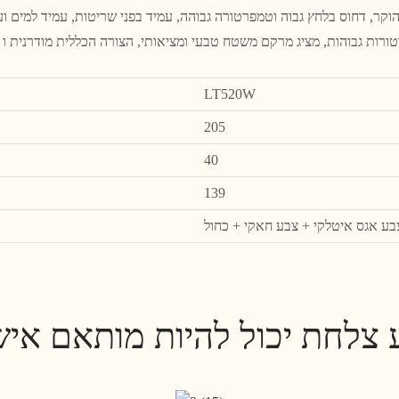
רות גבוהות, מציג מרקם משטח טבעי ומציאותי, הצורה הכללית מודרנית ו אֵלֶ
LT520W
205
40
139
בע אגס איטלקי + צבע חאקי + כחול
 צלחת יכול להיות מותאם איש