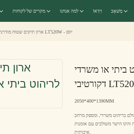
מַשׁאָב
וִידֵאוֹ
למה אנחנו
מקרים של לקוחות
ארון תיקים שטוח מודרני לריהוט ביתי או משרדי דקורטיבי LT520W - יוסן
ט ביתי או משרדי
2050*400*1390MM
ולם בריהוט משרדי, ומספק מרחב
ה והקו הישר משולבים עם אומנות
איכותית.