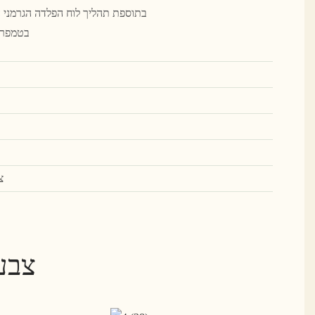
בטמפרטו
צ
צבע