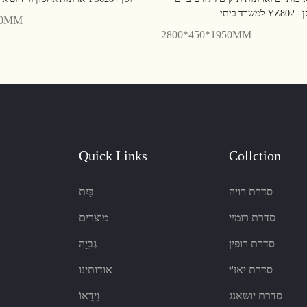
Y - יוסן
00MM
2800*450*1950MM
Quick Links
Collction
סדרת רויה
בַּיִת
סדרת רומיי
מוצרים
סדרת רופין
גְבִיָה
סדרת יאז'י
אודותינו
סדרת יושאנג
וִידֵאוֹ