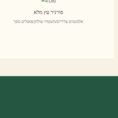
פורניר עץ מלא
אלמנטים צדדיים/משטחי שולחן/פאנלים מסך