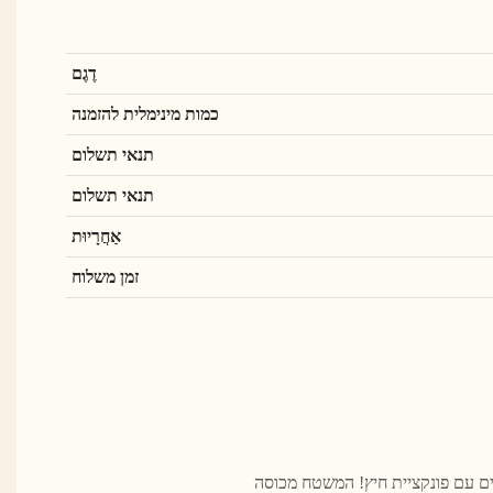
דֶגֶם
כמות מינימלית להזמנה
תנאי תשלום
תנאי תשלום
אַחֲרָיוּת
זמן משלוח
ים עם פונקציית חיץ! המשטח מכוסה