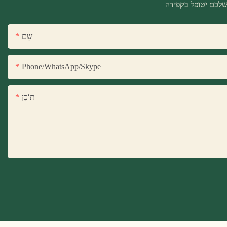
שֵׁם
Phone/WhatsApp/Skype
תוֹכֶן