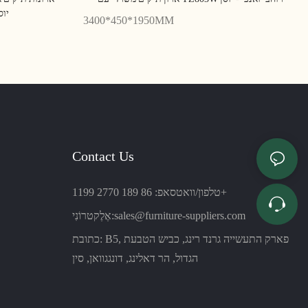
למשרד ביתי Z802
3400*450*1950MM
Contact Us
טלפון/וואטסאפ: 86 189 2770 1199+
sales@furniture-suppliers.com
אֶלֶקטרוֹנִי:
כתובת: B5, פארק התעשייה גרנד רינג, כביש הטבעת
הגדול, הר דאלינג, דונגגוואן, סין