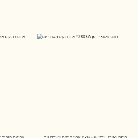
ארון תיקים משרדי עם YZ803W רוחבי ואנכי - יוסן
ארונות תיקים א