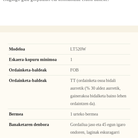
Modeloa
LT520W
Eskaera-kopuru minimoa
1
Ordainketa-baldeak
FOB
Ordainketa-baldeak
TT (ordainketa osoa bidali
aurretik (% 30 aldez aurretik,
gainerakoa bidalketa baino lehen
ordaintzen da).
Bermea
1 urteko bermea
Banaketaren denbora
Gordailua jaso eta 45 egun igaro
ondoren, laginak eskuragarri