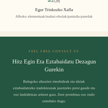
Egur Trinkozko Xafla
Alboko elementuak/mahai-oholak/pantaila-panelak
FEEL FREE CONTACT US
Hitz Egin Eta Eztabaidatu Dezagun
Gurekin
Bulegoko altzarien irtenbideak eta ideiak
eztabaidatzeko iradokizunak jasotzeko prest gaude eta
oso lankidetzan aritzen gara. Zure proiektua oso ondo
zainduko dugu.