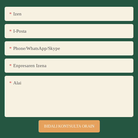
Izen
I-Posta
Phone/WhatsApp/Skype
Enpresaren Izena
Alai
BIDALI KONTSULTA ORAIN