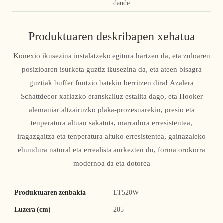
daude
Produktuaren deskribapen xehatua
Konexio ikusezina instalatzeko egitura hartzen da, eta zuloaren
posizioaren isurketa guztiz ikusezina da, eta ateen bisagra
guztiak buffer funtzio batekin berritzen dira! Azalera
Schattdecor xaflazko eranskailuz estalita dago, eta Hooker
alemaniar altzairuzko plaka-prozesuarekin, presio eta
tenperatura altuan sakatuta, marradura erresistentea,
iragazgaitza eta tenperatura altuko erresistentea, gainazaleko
ehundura natural eta errealista aurkezten du, forma orokorra
modernoa da eta dotorea
Produktuaren zenbakia
LT520W
Luzera (cm)
205