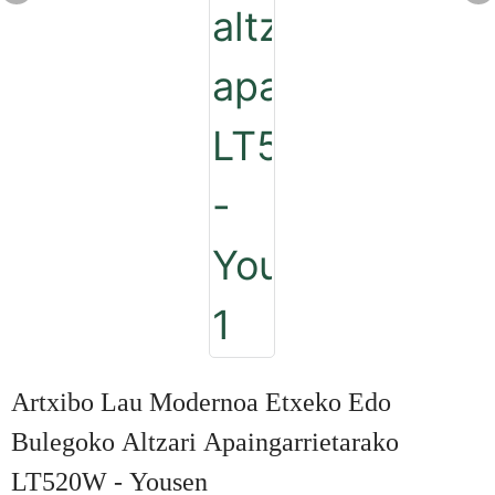
Artxibo Lau Modernoa Etxeko Edo
Bulegoko Altzari Apaingarrietarako
LT520W - Yousen