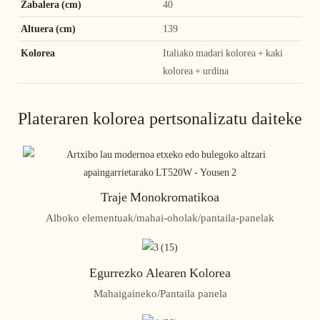
Zabalera (cm)
40
Altuera (cm)
139
Kolorea
Italiako madari kolorea + kaki
kolorea + urdina
Plateraren kolorea pertsonalizatu daiteke
Traje Monokromatikoa
Alboko elementuak/mahai-oholak/pantaila-panelak
Egurrezko Alearen Kolorea
Mahaigaineko/Pantaila panela