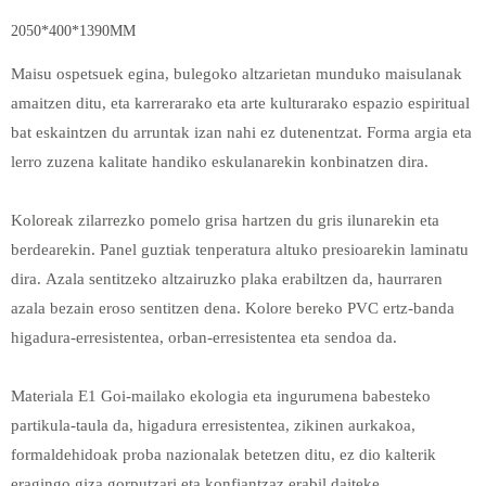
2050*400*1390MM
Maisu ospetsuek egina, bulegoko altzarietan munduko maisulanak
amaitzen ditu, eta karrerarako eta arte kulturarako espazio espiritual
bat eskaintzen du arruntak izan nahi ez dutenentzat. Forma argia eta
lerro zuzena kalitate handiko eskulanarekin konbinatzen dira.
Koloreak zilarrezko pomelo grisa hartzen du gris ilunarekin eta
berdearekin. Panel guztiak tenperatura altuko presioarekin laminatu
dira. Azala sentitzeko altzairuzko plaka erabiltzen da, haurraren
azala bezain eroso sentitzen dena. Kolore bereko PVC ertz-banda
higadura-erresistentea, orban-erresistentea eta sendoa da.
Materiala E1 Goi-mailako ekologia eta ingurumena babesteko
partikula-taula da, higadura erresistentea, zikinen aurkakoa,
formaldehidoak proba nazionalak betetzen ditu, ez dio kalterik
eragingo giza gorputzari eta konfiantzaz erabil daiteke.