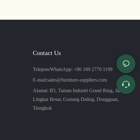
lembut dan
murni berkepadatan tinggi untuk menambah
an daya tahan,
kenyamanan. Desainnya yang ramping dan
empurna untuk
kontemporer sangat cocok untuk ruang kantor
mana pun
Contact Us
Telepon/WhatsApp: +86 189 2770 1199
E-mail:
sales@furniture-suppliers.com
Alamat: B5, Taman Industri Grand Ring, Jalan
Lingkar Besar, Gunung Daling, Dongguan,
Tiongkok