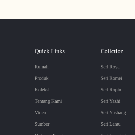
han deformasi, memastikan
perpaduan permukaan kulit yang 
 gaya tahan lama. Nikmati
keras. Menawarkan kenyamanan d
duk mewah dengan barang-
menjadikannya tambahan yang s
han lama dan mewah ini
area resepsionis kantor mana pun
Quick Links
Collction
Rumah
Seri Roya
Produk
Seri Romei
Koleksi
Seri Ropin
Tentang Kami
Seri Yazhi
Video
Seri Yushang
Sumber
Seri Lantu