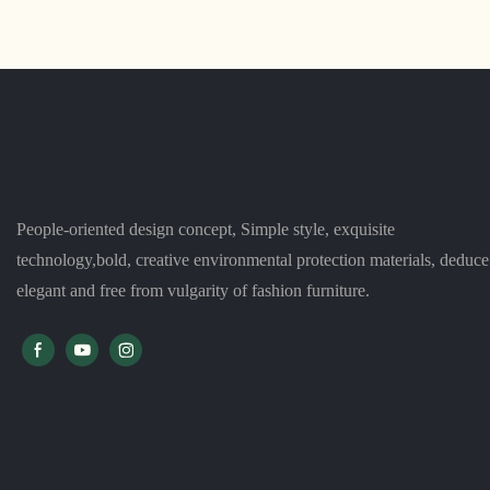
menawarkan desain ramping dan canggih yang
kembali dan ta
pasti akan mengesankan. Dengan bantal mewah
kenyamanan dan
dan tampilan kontemporer, ini merupakan
pengalaman du
tambahan sempurna untuk ruang modern mana
barang yang ta
pun
People-oriented design concept, Simple style, exquisite
technology,bold, creative environmental protection materials, deduce
elegant and free from vulgarity of fashion furniture.