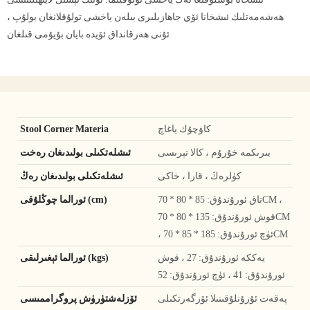
ھەشەمەتلىك ئىشخانا ئۆي جاھازىلىرى بىلەن ياخشى تولۇقلانغان بولۇپ ،
ئۇنى ھەرقانداق ئۆيدە بايان بۇيۇمى قىلغان
كاۋچۇك ياغاچ
Stool Corner Materia
بىرىكمە خۇرۇم ، كالا تېرىسى
ئىشلەتكىلى بولىدىغان رەخت
كۈلرەڭ ، قارا ، خاكى
ئىشلەتكىلى بولىدىغان رەڭ
تاق ئورۇندۇق: 85 * 80 * 70CM ،
ئورالما چوڭلۇقى (cm)
قوش ئورۇندۇق: 135 * 80 * 70CM
، ئۈچ ئورۇندۇق: 185 * 85 * 70CM
يەككە ئورۇندۇق: 27 ، قوش
ئورالما ئېغىرلىقى (kgs)
ئورۇندۇق: 41 ، ئۈچ ئورۇندۇق: 52
پەقەت ئۇزۇنلۇقىنىلا ئۆزگەرتكىلى
ئۆزلەشتۈرۈش پروگراممىسى