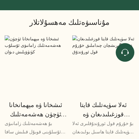
مۇناسىۋەتلىك مەھسۇلاتلار
ئەلا سۈپەتلىك قايتا
ئىشخانا ۋە مېھمانخانا
قوزغىلىدىغان ۋە
ئۈچۈن ھەشەمەتلىك
ئۆزگىرىشچان چىداملىق
زامانىۋى ئۇسلۇب
بۇ خۇرۇم قول ئورۇندۇقلىرى ئەلا
بۇ ھەشەمەتلىك زامانىۋى
خۇرۇم قول ئورۇندۇق
كۈتۈۋېلىش دىۋان
سۈپەتلىك قايتا ھاسىل بولىدىغان
ئۇسلۇبنى قوبۇل قىلىش سافا