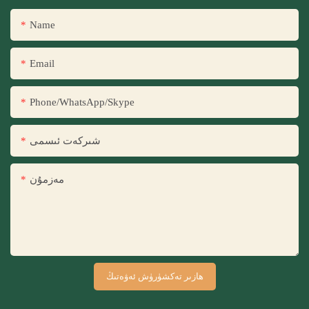
Name
Email
Phone/WhatsApp/Skype
شىركەت ئىسمى
مەزمۇن
ھازىر تەكشۈرۈش ئەۋەتىڭ