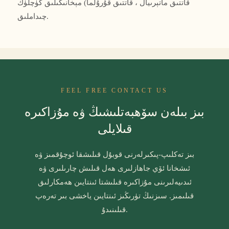
قاتتىق ماتېرىيال ، قاتتىق قۇرۇلما) مېخانىكىلىق كۈچلۈك
چىداملىق.
FEEL FREE CONTACT US
بىز بىلەن سۆھبەتلىشىڭ ۋە مۇزاكىرە
قىلايلى
بىز تەكلىپ-پىكىرلەرنى قوبۇل قىلىشقا ئوچۇقمىز ۋە
ئىشخانا ئۆي جاھازلىرى ھەل قىلىش چارىلىرى ۋە
ئىدىيەلىرىنى مۇزاكىرە قىلىشتا ئىنتايىن ھەمكارلىق
قىلىمىز. سىزنىڭ تۈرىڭىز ئىنتايىن ياخشى بىر تەرەپ
قىلىنىدۇ.