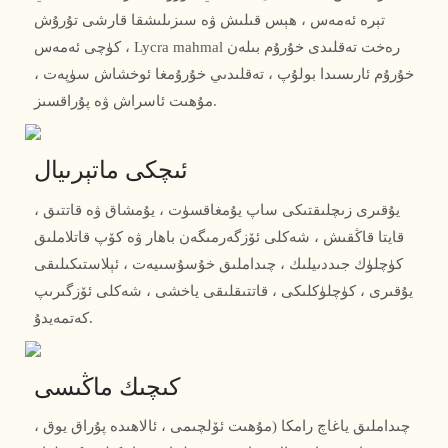
تېرە ئەمەس ، ھېس قىلىش ۋە سىزىلىشقا قارشى تۇرۇش
كۈچى ئەمەس ، Lycra mahmal رەخت تەقلىدى خۇرۇم بىلەن
خۇرۇم ئارىسىدا بولۇپ ، تەقلىدىي خۇرۇمغا ئوخشاش سۈپەت ،
مۇھىت ئاسراش ۋە پۇراقسىز.
ئىچكى ماتېرىيال
يۇقىرى زىچلىقتىكى ساپ يۇمغاقسۈت ، يۇمشاق ۋە قاتتىق ،
قايتا قاڭقىش ، شەكلى ئۆزگەرمىگەن باھار ۋە كۆپ قاتلاملىق
كۈچلۈك جىددىيلىك ، چىداملىق خۇسۇسىيەت ، ئېلاستىكىلىقى
يۇقىرى ، كۈچلۈكلىكى ، قاتتىقلىقى ياخشى ، شەكلى ئۆزگىرىپ
كەتمەيدۇ.
كىچىك ماڭىسى
چىداملىق ياغاچ رامكا (مۇھىت ئۆلچىمى ، ئالاھىدە پۇراق يوق ،