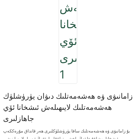
زامانىۋى ۋە ھەشەمەتلىك دىۋان يۈرۈشلۈك
ھەشەمەتلىك لايىھىلەش ئىشخانا ئۆي
جاھازلىرى
بۇ زامانىۋى ۋە ھەشەمەتلىك سافا يۈرۈشلۈكلىرى ھەر قانداق مۇرەككەپ
ئىشخانا بوشلۇقىغا ئەڭ ياخشى تولۇقلىما. ئۇنىڭ ئېسىل لايىھىلىنىشى