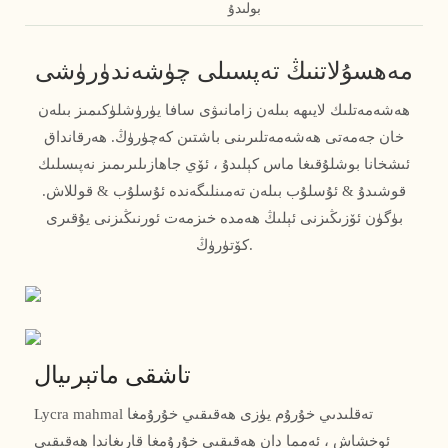
بولىدۇ
مەھسۇلاتنىڭ تەپسىلى چۈشەندۈرۈشى
ھەشەمەتلىك لايىھە بىلەن زامانىۋى سافا يۈرۈشلۈكىمىز بىلەن
خان جەمەتى ھەشەمەتلىرىنى باشتىن كەچۈرۈڭ. ھەرقانداق
ئىشخانا بوشلۇقىغا ماس كېلىدۇ ، ئۆي جاھازىلىرىمىز نەپىسلىك
قوشىدۇ & ئۇسلۇب بىلەن تەمىنلىگەندە ئۇسلۇب & قوللاش.
بۈگۈن ئۆزىڭىزنى ئېلىڭ ھەمدە خىزمەت ئورنىڭىزنى يۇقىرى
كۆتۈرۈڭ.
تاشقى ماتېرىيال
Lycra mahmal تەقلىدىي خۇرۇم يۈزى ھەقىقىي خۇرۇمغا
ئوخشاش ، ئەمما دان ھەقىقىي خۇرۇمغا قارىغاندا ھەقىقىي