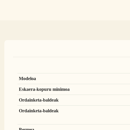
Modeloa
Eskaera-kopuru minimoa
Ordainketa-baldeak
Ordainketa-baldeak
Bermea