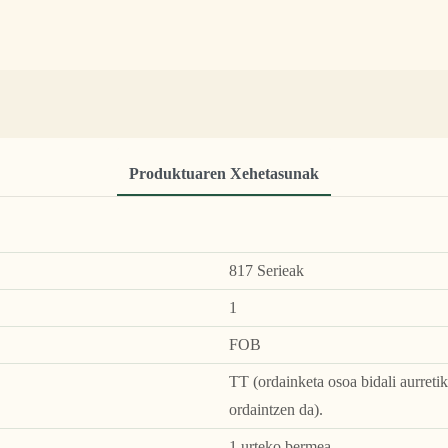
Produktuaren Xehetasunak
817 Serieak
1
FOB
TT (ordainketa osoa bidali aurreti
ordaintzen da).
1 urteko bermea