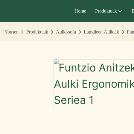
Home
Produktuak
B
Yousen
Produktuak
Aulki-sofa
Langileen Aulkiak
Fun