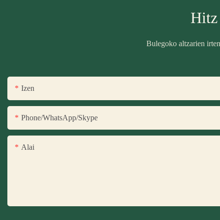
Hitz
Bulegoko altzarien irte
Izen
Phone/WhatsApp/Skype
Alai