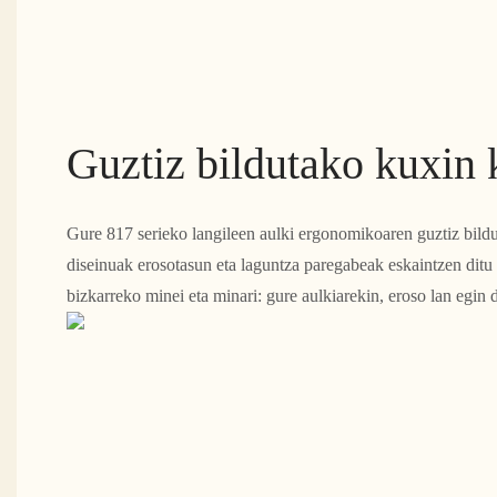
Guztiz bildutako kuxin 
Gure 817 serieko langileen aulki ergonomikoaren guztiz bild
diseinuak erosotasun eta laguntza paregabeak eskaintzen ditu 
bizkarreko minei eta minari: gure aulkiarekin, eroso lan egi