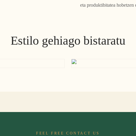
eta produktibitatea hobetzen 
Estilo gehiago bistaratu
FEEL FREE CONTACT US