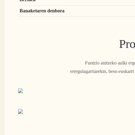
Banaketaren denbora
Pro
Funtzio anitzeko aulki er
erregulagarriarekin, beso-euskarri 