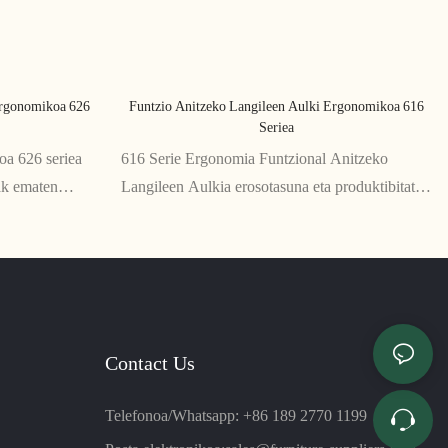
Ergonomikoa 626
Funtzio Anitzeko Langileen Aulki Ergonomikoa 616
Seriea
oa 626 seriea
616 Serie Ergonomia Funtzional Anitzeko
ak ematen
Langileen Aulkia erosotasuna eta produktibitatea
ntzio
maximizatzeko diseinatutako eserlekuetarako
aguntza
irtenbide polifazetikoa da. Altuera erregulagarria,
 saihesten
gerrialdeko euskarria eta okertze funtzio ugari
dituena, aulki hau ezin hobea da bulegoko
inguruneetan erabiltzeko.
Contact Us
Telefonoa/Whatsapp: +86 189 2770 1199