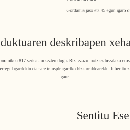
Gordailua jaso eta 45 egun igaro o
duktuaren deskribapen xeh
gonomikoa 817 seriea aurkezten dugu. Bizi ezazu inoiz ez bezalako eroso
erregulagarriekin eta sare transpiragarriko bizkarraldearekin. Inbertitu
gaur.
Sentitu Es