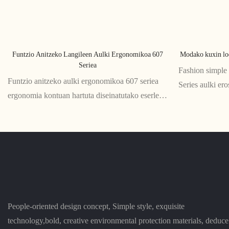
Funtzio Anitzeko Langileen Aulki Ergonomikoa 607
Modako kuxin lod
Seriea
Fashion simple 
Funtzio anitzeko aulki ergonomikoa 607 seriea
Series aulki er
ergonomia kontuan hartuta diseinatutako eserleku
edo lan-esparru
polifazetikoa eta erosoa da. Bere hainbat
diseinu dotorear
funtziok, altuera erregulagarria, okertzea eta
modernoa eskai
gerriko euskarria barne, aukera ezin hobea da
edozein lan-espaziorako.
People-oriented design concept, Simple style, exquisite
technology,bold, creative environmental protection materials, deduce