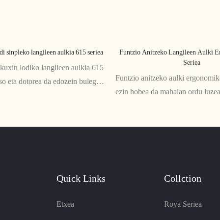
i sinpleko langileen aulkia 615 seriea
Funtzio Anitzeko Langileen Aulki 
Seriea
kuxin lodiko langileen aulkia 615
Funtzio anitzeko aulki ergonomik
oso eta dotorea da edozein bulego
ezin hobea da mahaian ordu luze
tarako. Bere kuxin lodiarekin eta
dituzten langileentzat. Hainbat fu
ekin, erosotasuna eta estetika
erregulagarrirekin, erosotasuna, l
ntzen die edozein inguruneri
eskaintzen du eta bizkarreko mina
laguntzen du
Quick Links
Collction
Etxea
Roya Seriea