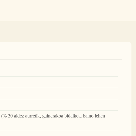
k (% 30 aldez aurretik, gainerakoa bidalketa baino lehen