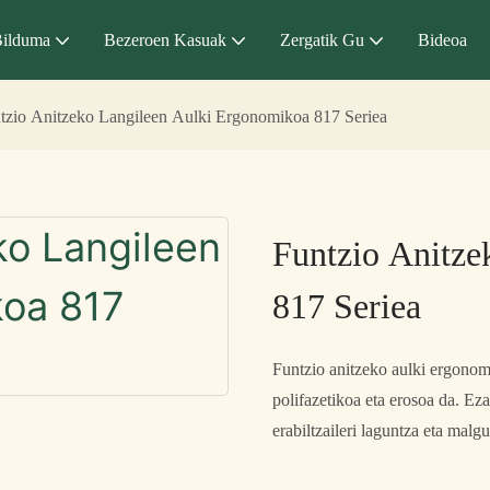
ilduma
Bezeroen Kasuak
Zergatik Gu
Bideoa
tzio Anitzeko Langileen Aulki Ergonomikoa 817 Seriea
Funtzio Anitze
817 Seriea
Funtzio anitzeko aulki ergonom
polifazetikoa eta erosoa da. Eza
erabiltzaileri laguntza eta mal