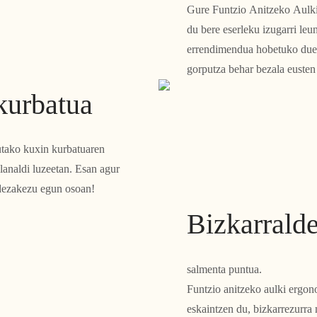
Gure Funtzio Anitzeko Aulki
du bere eserleku izugarri le
errendimendua hobetuko duena
gorputza behar bezala eusten
kurbatua
utako kuxin kurbatuaren
lanaldi luzeetan. Esan agur
n dezakezu egun osoan!
Bizkarralde
salmenta puntua.
Funtzio anitzeko aulki ergon
eskaintzen du, bizkarrezurra