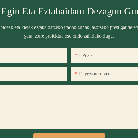
 Egin Eta Eztabaidatu Dezagun Gu
nbideak eta ideiak eztabaidatzeko iradokizunak jasotzeko prest gaude eta
gara. Zure proiektua oso ondo zainduko dugu.
I-Posta
Enpresaren Izena