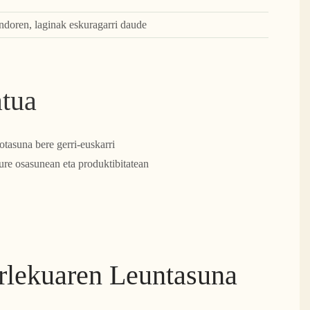
ndoren, laginak eskuragarri daude
atua
tasuna bere gerri-euskarri
 zure osasunean eta produktibitatean
erlekuaren Leuntasuna