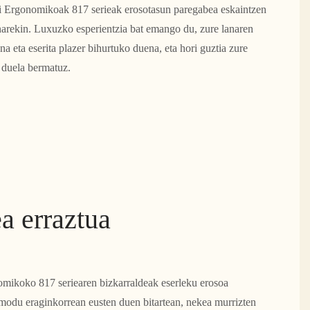
 Ergonomikoak 817 serieak erosotasun paregabea eskaintzen
unarekin. Luxuzko esperientzia bat emango du, zure lanaren
 eta eserita plazer bihurtuko duena, eta hori guztia zure
 duela bermatuz.
a erraztua
omikoko 817 seriearen bizkarraldeak eserleku erosoa
 modu eraginkorrean eusten duen bitartean, nekea murrizten