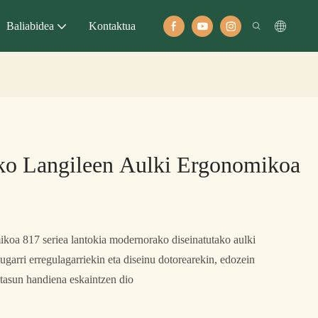
Baliabidea
Kontaktua
ko Langileen Aulki Ergonomikoa
ikoa 817 seriea lantokia modernorako diseinatutako aulki
ugarri erregulagarriekin eta diseinu dotorearekin, edozein
gutasun handiena eskaintzen dio