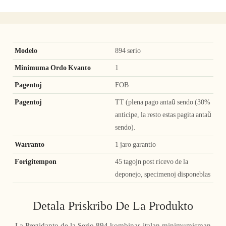
Modelo
894 serio
Minimuma Ordo Kvanto
1
Pagentoj
FOB
Pagentoj
TT (plena pago antaŭ sendo (30%
anticipe, la resto estas pagita antaŭ
sendo).
Warranto
1 jaro garantio
Forigitempon
45 tagojn post ricevo de la
deponejo, specimenoj disponeblas
Detala Priskribo De La Produkto
La Prezidanto de la Serio 894 kombinas italan minimumisman