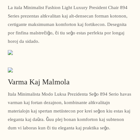
La itala Minimalist Fashion Light Luxury President Chair 894
Series prezentas altkvalitan kaj alt-densecan forman kotonon,
certigante maksimuman komforton kaj fortikecon. Desegnita
por finfina malstreĉiĝo, ĉi tiu seĝo estas perfekta por longaj
horoj da sidado.
Varma Kaj Malmola
Itala Minimalista Modo Luksa Prezidenta Seĝo 894 Serio havas
varman kaj fortan dezajnon, kombinante altkvalitajn
materialojn kaj spertan metiistecon por krei seĝon kiu estas kaj
eleganta kaj daŭra. Ĝuu plej bonan komforton kaj subtenon
dum vi laboras kun ĉi tiu eleganta kaj praktika seĝo.