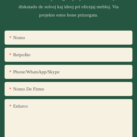
diskutado de solvoj kaj ideoj pri oficejaj mebloj. Via
projekto estos bone prizorgata.
Nomo
Retpoŝto
Phone/WhatsApp/Skype
Nomo De Firmo
Enhavo