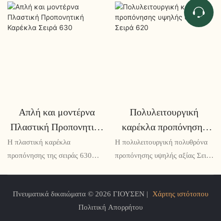
Απλή και μοντέρνα
Πολυλειτουργική
Πλαστική Προπονητική
καρέκλα προπόνησης
Καρέκλα Σειρά 630
υψηλής αξίας Σειρά 620
Η πλαστική καρέκλα
Η πολυλειτουργική πολυθρόνα
προπόνησης της σειράς 630
προπόνησης υψηλής αξίας Σειρά
συνδυάζει την απλότητα με το
620 συνδυάζει την
στυλ, προσφέροντας μια
πρακτικότητα με την άνεση,
Πνευματικά δικαιώματα © 2026 ΓΙΟΥΣΕΝ |
Χάρτης ιστότοπου
μοντέρνα και λειτουργική
καθιστώντας την την τέλεια
Πολιτική Απορρήτου
προσθήκη στον χώρο
προσθήκη σε κάθε αίθουσα