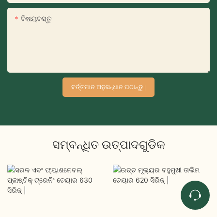
ବିଷୟବସ୍ତୁ
ବର୍ତ୍ତମାନ ଅନୁସନ୍ଧାନ ପଠାନ୍ତୁ |
ସମ୍ବନ୍ଧିତ ଉତ୍ପାଦଗୁଡିକ