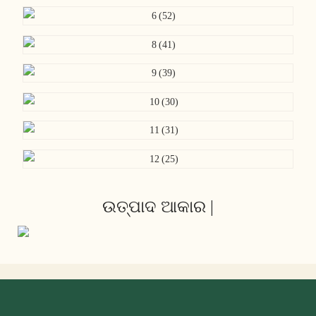
ଉତ୍ପାଦ ଆକାର |