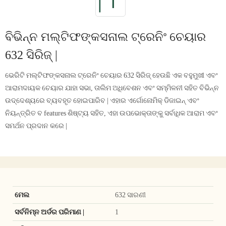
ବିଭିନ୍ନ ମଲ୍ଟିଫଙ୍କସନାଲ ଟ୍ରେନିଂ ଚେୟାର
632 ସିରିଜ୍ |
ଭେରିଟି ମଲ୍ଟିଫଙ୍କସନାଲ ଟ୍ରେନିଂ ଚେୟାର 632 ସିରିଜ୍ ହେଉଛି ଏକ ବହୁମୁଖୀ ଏବଂ
ଆରାମଦାୟକ ଚେୟାର ଯାହା ସଭା, ତାଲିମ ଅଧିବେଶନ ଏବଂ ସମ୍ମିଳନୀ ସହିତ ବିଭିନ୍ନ
ଉଦ୍ଦେଶ୍ୟରେ ବ୍ୟବହୃତ ହୋଇପାରିବ | ଏହାର ଏର୍ଗୋନୋମିକ୍ ଡିଜାଇନ୍ ଏବଂ
ନିୟନ୍ତ୍ରିତ ବ features ଶିଷ୍ଟ୍ୟ ସହିତ, ଏହା ଉପଭୋକ୍ତାଙ୍କୁ ସର୍ବାଧିକ ଆରାମ ଏବଂ
ସମର୍ଥନ ପ୍ରଦାନ କରେ |
ମେଲ
632 ସାରଣୀ
ସର୍ବନିମ୍ନ ଅର୍ଡର ପରିମାଣ |
1