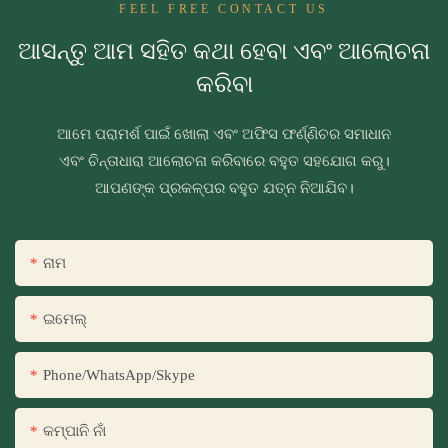
FEEL FREE CONTACT US
ଆସନ୍ତୁ ଆମ ସହିତ କଥା ହେବା ଏବଂ ଆଲୋଚନା
କରିବା
ଆମେ ପରାମର୍ଶ ପାଇଁ ଖୋଲା ଏବଂ ଅଫିସ ଫର୍ଣ୍ଣିଚର ସମାଧାନ
ଏବଂ ଚିନ୍ତାଧାରା ଆଲୋଚନା କରିବାରେ ବହୁତ ସହଯୋଗ କରୁ।
ଆପଣଙ୍କ ପ୍ରକଳ୍ପର ବହୁତ ଯତ୍ନ ନିଆଯିବ।
ନାମ
ଇମେଲ୍
Phone/WhatsApp/Skype
କମ୍ପାନି ନାଁ