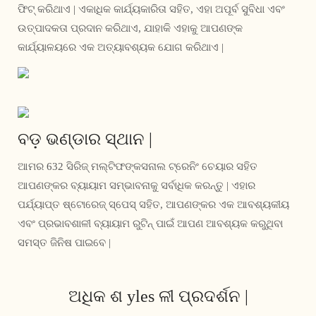
ଫିଟ୍ କରିଥାଏ | ଏକାଧିକ କାର୍ଯ୍ୟକାରିତା ସହିତ, ଏହା ଅପୂର୍ବ ସୁବିଧା ଏବଂ
ଉତ୍ପାଦକତା ପ୍ରଦାନ କରିଥାଏ, ଯାହାକି ଏହାକୁ ଆପଣଙ୍କ
କାର୍ଯ୍ୟାଳୟରେ ଏକ ଅତ୍ୟାବଶ୍ୟକ ଯୋଗ କରିଥାଏ |
ବଡ଼ ଭଣ୍ଡାର ସ୍ଥାନ |
ଆମର 632 ସିରିଜ୍ ମଲ୍ଟିଫଙ୍କସନାଲ ଟ୍ରେନିଂ ଚେୟାର ସହିତ
ଆପଣଙ୍କର ବ୍ୟାୟାମ ସମ୍ଭାବନାକୁ ସର୍ବାଧିକ କରନ୍ତୁ | ଏହାର
ପର୍ଯ୍ୟାପ୍ତ ଷ୍ଟୋରେଜ୍ ସ୍ପେସ୍ ସହିତ, ଆପଣଙ୍କର ଏକ ଆବଶ୍ୟକୀୟ
ଏବଂ ପ୍ରଭାବଶାଳୀ ବ୍ୟାୟାମ ରୁଟିନ୍ ପାଇଁ ଆପଣ ଆବଶ୍ୟକ କରୁଥିବା
ସମସ୍ତ ଜିନିଷ ପାଇବେ |
ଅଧିକ ଶ yles ଳୀ ପ୍ରଦର୍ଶନ |