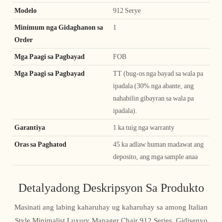
Modelo
912 Serye
Minimum nga Gidaghanon sa
1
Order
Mga Paagi sa Pagbayad
FOB
Mga Paagi sa Pagbayad
TT (bug-os nga bayad sa wala pa
ipadala (30% nga abante, ang
nahabilin gibayran sa wala pa
ipadala).
Garantiya
1 ka tuig nga warranty
Oras sa Paghatod
45 ka adlaw human madawat ang
deposito, ang mga sample anaa
Detalyadong Deskripsyon Sa Produkto
Masinati ang labing kaharuhay ug kaharuhay sa among Italian
Style Minimalist Luxury Manager Chair 912 Series. Gidisenyo