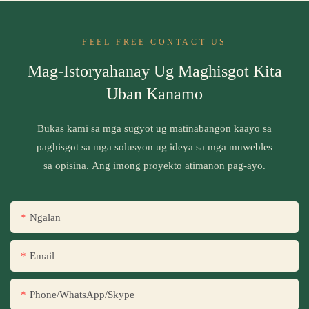
FEEL FREE CONTACT US
Mag-Istoryahanay Ug Maghisgot Kita
Uban Kanamo
Bukas kami sa mga sugyot ug matinabangon kaayo sa
paghisgot sa mga solusyon ug ideya sa mga muwebles
sa opisina. Ang imong proyekto atimanon pag-ayo.
Ngalan
Email
Phone/WhatsApp/Skype