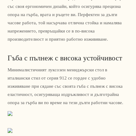
със своя ергономичен дизайн, който осигурява прецизна
опора на гърба, врата и ръцете ви. Перфектен за дълги
часове работа, той насърчава отлична стойка и намалява
напрежението, превръщайки се в по-висока
производителност и приятно работно изживяване.
Гъба с пълнеж с висока устойчивост
Минималистичният луксозен мениджърски стол в
италиански стил от серия 912 се гордее с удобно
изживяване при сядане със своята гъба с пълнеж с висока
еластичност, осигуряваща издръжливост и дълготрайна
опора за гърба ви по време на тези дълги работни часове.