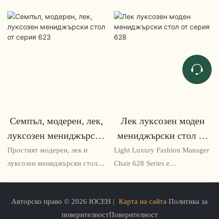
Семпъл, модерен, лек,
Лек луксозен моден
луксозен мениджърски
мениджърски стол от
стол от серия 623
серия 628
Простият модерен, лек и
Light Luxury Fashion Manager
луксозен мениджърски стол
Chair 628 Series е
от серия 623 е стилен и
ергономичен офис стол с
ергономичен стол,
елегантен дизайн, който
Авторско право © 2026 ЮСЕН |
Карта на сайта
Политика за
предназначен за мениджъри и
съчетава стил и комфорт.
поверителностПоверителност
ръководители. Неговият
Столът разполага със здрава