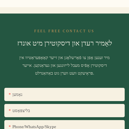
FEEL FREE CONTACT US
לאָמיר רעדן און דיסקוטירן מיט אונדז
מיר זענען אָפן צו פֿאָרשלאָגן און זייער קאָאָפּעראַטיוו אין
דיסקוטירן אָפֿיס מעבל לייזונגען און געדאַנקען. אייער
פּראָיעקט וועט ווערן גוט באַהאַנדלט.
נאָמען
בליצפּאָסט
Phone/WhatsApp/Skype