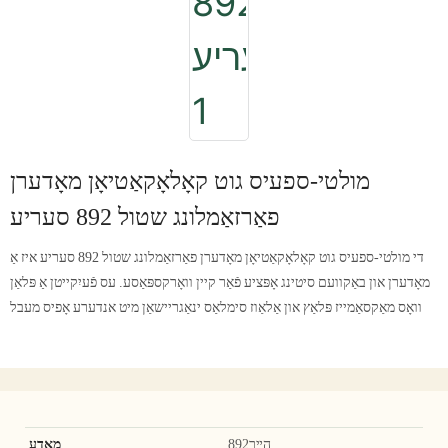
מולטי-ספעיס גוט קאָלאָקאַטיאָן מאָדערן
פאַרזאַמלונג שטול 892 סעריע
די מולטי-ספעיס גוט קאָלאָקאַטיאָן מאָדערן פאַרזאַמלונג שטול 892 סעריע איז אַ
מאָדערן און באַקוועם סיטינג אָפּציע פֿאַר קיין וואָרקספּאַסע. עס פֿעיִקייטן אַ פּלאַן
וואָס מאַקסאַמייז פּלאַץ און אַלאַוז סימלאַס ינאַגריישאַן מיט אנדערע אָפיס מעבל
הײך892
מאָדע