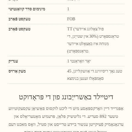
1
מינימום סדר קוואַנטיטי
FOB
טעקסט פֿאַרב
TT (פול צאָלונג איידער
טעקסט פֿאַרב
טראַנספּאָרט (30% אין שטייַגן, די
מנוחה איז באַצאָלט איידער
טראַנספּאָרט).
1 יאָר וואָראַנטי
ענדיק
45 טעג נאָך ריסיווינג די אַוועקלייגן,
מעק אַרױס
סאַמפּאַלז זענען בנימצא
דיטיילד באַשרייַבונג פון די פּראָדוקט
אַפּגרייד דיין וואָרקספּאַסע מיט די ליכט לוקסוס פאַשיאָן עקסעקוטיווע
טשער 892 סעריע. די גליטשיק פּלאַן, פּרעמיע מאַטעריאַלס און
ערגאַנאַמיק פֿעיִקייטן ענשור ביידע טרייסט און סטיל, וואָס מאכט דעם