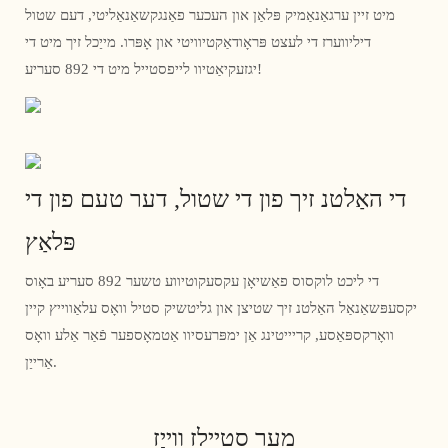
מיט זיין ערגאַנאַמיק פּלאַן און העכער פאַנגקשאַנאַליטי, דעם שטול
דיליווערז די לעצט פּראָודאַקטיוויטי און אָפּרו. מייַכל זיך מיט די
יגזעקיאַטיוו לייפסטייל מיט די 892 סעריע!
די האַלטנ זיך פון די שטול, דער טעם פון די
פּלאַץ
די ליכט לוקסוס פאַשיאָן עקסעקוטיווע טשער 892 סעריע באָוס
יקסעפּשאַנאַל האַלטנ זיך שטיצן און גליטשיק סטיל וואָס עלאַווייץ קיין
וואָרקספּאַסע, קריייטינג אַן ימפּרעסיוו אַטמאָספער פֿאַר אַלע וואָס
אַרייַן.
מער סטיילז ווייַז