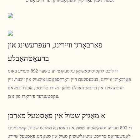
שטול גאנץ פֿאַר קיין יגזעקיאַטיוו אָדער היים אָפיס.
פאַרבאָרגן וויירינג, רעפרעשינג און
ברעאַטהאַבלע
די ליכט לוקסוס פאַשיאָן עקסעקוטיווע טשער 892 סעריע באָוס
פאַרבאָרגן וויירינג, בעכעסקעם דיין וואָרקספּאַסע ציכטיק און זיכער. זיין
רעפרעשינג און ברעאַטהאַבלע פּלאַן ינשורז טרייסט, אפילו בעשאַס
עקסטענדעד פּיריאַדז פון נוצן.
א מאַגיק שטול אין פּאַסטעל פארבן
די 892 סעריע יגזעקיאַטיוו שטול איז באמת אַ מאַגיש שטול, קאַמביינינג
לאַגזשעריאַס טרייסט מיט גליטשיק סטיל אין סטאַנינג פּאַסטעל שיידז.