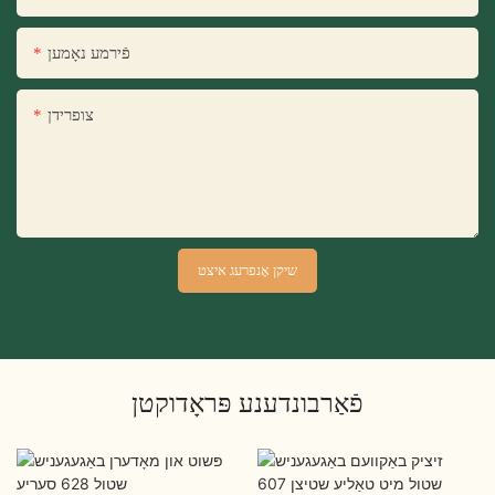
פֿירמע נאָמען
צופרידן
שיקן אָנפרעג איצט
פֿאַרבונדענע פּראָדוקטן