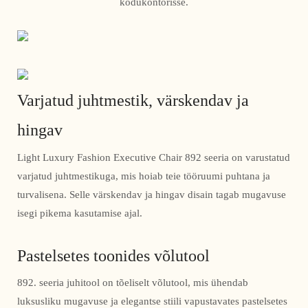
kodukontorisse.
Varjatud juhtmestik, värskendav ja
hingav
Light Luxury Fashion Executive Chair 892 seeria on varustatud
varjatud juhtmestikuga, mis hoiab teie tööruumi puhtana ja
turvalisena. Selle värskendav ja hingav disain tagab mugavuse
isegi pikema kasutamise ajal.
Pastelsetes toonides võlutool
892. seeria juhitool on tõeliselt võlutool, mis ühendab
luksusliku mugavuse ja elegantse stiili vapustavates pastelsetes