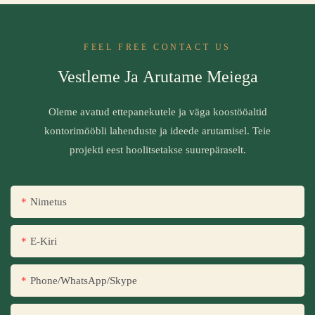
FEEL FREE CONTACT US
Vestleme Ja Arutame Meiega
Oleme avatud ettepanekutele ja väga koostööaltid
kontorimööbli lahenduste ja ideede arutamisel. Teie
projekti eest hoolitsetakse suurepäraselt.
Nimetus
E-Kiri
Phone/WhatsApp/Skype