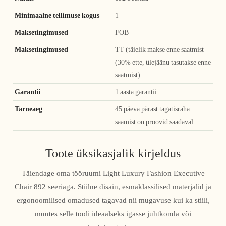
Minimaalne tellimuse kogus
1
Maksetingimused
FOB
Maksetingimused
TT (täielik makse enne saatmist
(30% ette, ülejäänu tasutakse enne
saatmist).
Garantii
1 aasta garantii
Tarneaeg
45 päeva pärast tagatisraha
saamist on proovid saadaval
Toote üksikasjalik kirjeldus
Täiendage oma tööruumi Light Luxury Fashion Executive
Chair 892 seeriaga. Stiilne disain, esmaklassilised materjalid ja
ergonoomilised omadused tagavad nii mugavuse kui ka stiili,
muutes selle tooli ideaalseks igasse juhtkonda või