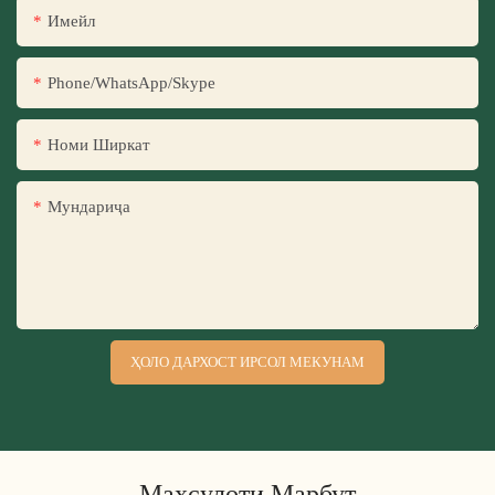
Имейл
Phone/WhatsApp/Skype
Номи Ширкат
Мундариҷа
ҲОЛО ДАРХОСТ ИРСОЛ МЕКУНАМ
Маҳсулоти Марбут