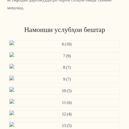
истифодаи дарозмуддатро барои солҳои оянда таъмин
мекунад.
Намоиши услубҳои бештар