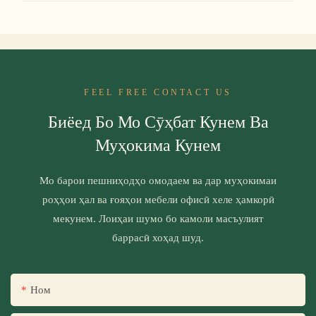
FEEL FREE CONTACT US
Биёед Бо Мо Сӯҳбат Кунем Ва
Муҳокима Кунем
Мо барои пешниҳодҳо омодаем ва дар муҳокимаи
роҳҳои ҳал ва ғояҳои мебели офисӣ хеле ҳамкорӣ
мекунем. Лоиҳаи шумо бо камоли масъулият
баррасӣ хоҳад шуд.
Ном