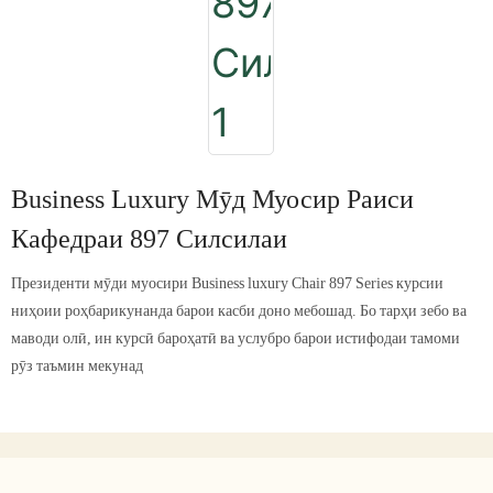
Business Luxury Мӯд Муосир Раиси
Кафедраи 897 Силсилаи
Президенти мӯди муосири Business luxury Chair 897 Series курсии
ниҳоии роҳбарикунанда барои касби доно мебошад. Бо тарҳи зебо ва
маводи олӣ, ин курсӣ бароҳатӣ ва услубро барои истифодаи тамоми
рӯз таъмин мекунад