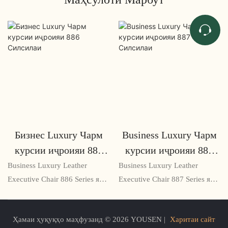
Бизнес Luxury Чарм
Business Luxury Чарм
курсии иҷроияи 886
курсии иҷроияи 887
Силсилаи
Силсилаи
Business Luxury Leather
Business Luxury Leather
Executive Chair 886 Series як
Executive Chair 887 Series як
ҳалли аълои нишастест, ки
курсии баландсифати офисӣ
барои роҳбароне тарҳрезӣ
мебошад, ки барои
Ҳамаи ҳуқуқҳо маҳфузанд © 2026 YOUSEN |
Харитаи сайт
шудааст, ки беҳтаринро талаб
роҳбарони дорои завқҳои