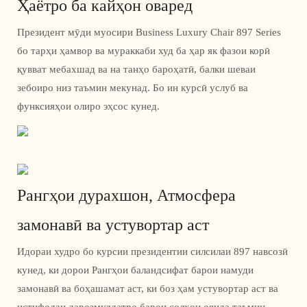
Ҳаётро ба кайҳон оваред
Президент мӯди муосири Business Luxury Chair 897 Series
бо тарҳи ҳамвор ва мураккаби худ ба ҳар як фазои корӣ
қувват мебахшад ва на танҳо бароҳатӣ, балки шеваи
зебоиро низ таъмин мекунад. Бо ин курсӣ услуб ва
функсияҳои олиро эҳсос кунед.
Рангҳои дурахшон, Атмосфера
замонавӣ ва устувортар аст
Идораи худро бо курсии президентии силсилаи 897 навсозӣ
кунед, ки дорои Рангҳои баландсифат барои намуди
замонавӣ ва боҳашамат аст, ки боз ҳам устувортар аст ва