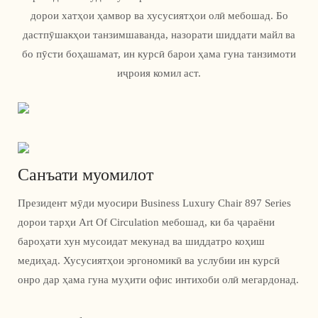
дорои хатҳои ҳамвор ва хусусиятҳои олӣ мебошад. Бо
дастпӯшакҳои танзимшаванда, назорати шиддати майл ва
бо пӯсти боҳашамат, ин курсӣ барои ҳама гуна танзимоти
иҷроия комил аст.
Санъати муомилот
Президент мӯди муосири Business Luxury Chair 897 Series
дорои тарҳи Art Of Circulation мебошад, ки ба ҷараёни
бароҳати хун мусоидат мекунад ва шиддатро коҳиш
медиҳад. Хусусиятҳои эргономикӣ ва услубии ин курсӣ
онро дар ҳама гуна муҳити офис интихоби олӣ мегардонад.