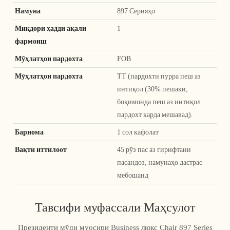
Намуна
897 Серияҳо
Миқдори ҳадди ақали
1
фармоиш
Мӯҳлатҳои пардохта
FOB
Мӯҳлатҳои пардохта
TT (пардохти пурра пеш аз
интиқол (30% пешакӣ,
боқимонда пеш аз интиқол
пардохт карда мешавад).
Барнома
1 сол кафолат
Вақти иттилоот
45 рӯз пас аз гирифтани
пасандоз, намунаҳо дастрас
мебошанд
Тавсифи муфассали Маҳсулот
Президенти мӯди муосири Business люкс Chair 897 Series