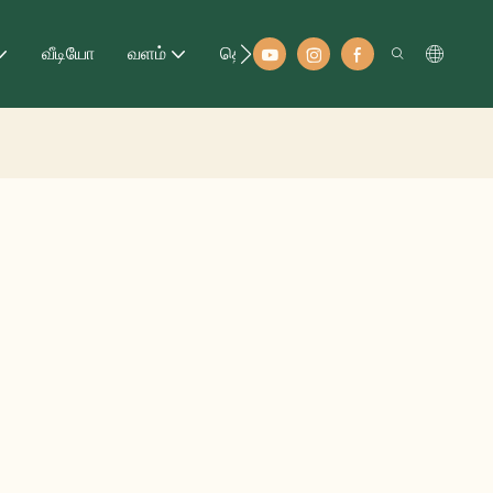
வீடியோ
வளம்
தொடர்பு