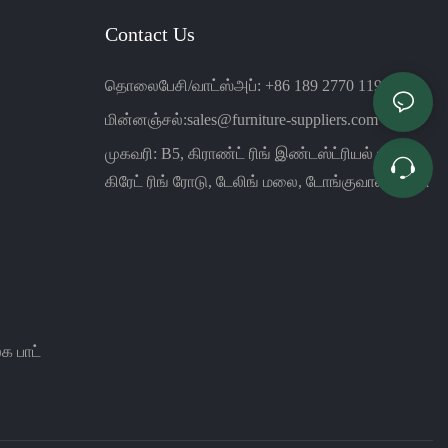
Contact Us
தொலைபேசி/வாட்ஸ்அப்: +86 189 2770 1199
மின்னஞ்சல்:
sales@furniture-suppliers.com
முகவரி: B5, கிராண்ட் ரிங் இண்டஸ்ட்ரியல் பார்க்,
கிரேட் ரிங் ரோடு, டேலிங் மலை, டோங்குவான், சீனா
க பாட்