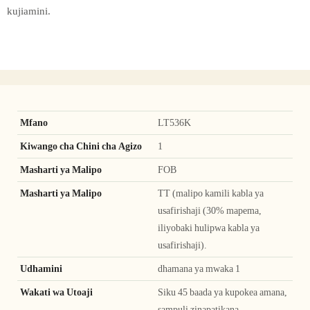
kujiamini.
Mfano
LT536K
Kiwango cha Chini cha Agizo
1
Masharti ya Malipo
FOB
Masharti ya Malipo
TT (malipo kamili kabla ya
usafirishaji (30% mapema,
iliyobaki hulipwa kabla ya
usafirishaji).
Udhamini
dhamana ya mwaka 1
Wakati wa Utoaji
Siku 45 baada ya kupokea amana,
sampuli zinapatikana