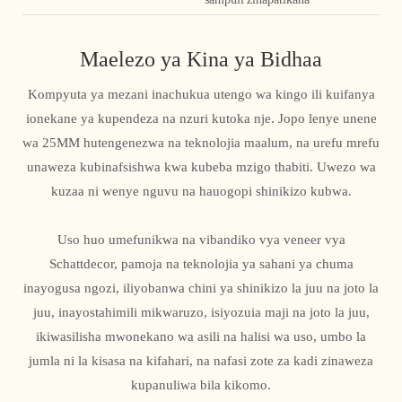
Maelezo ya Kina ya Bidhaa
Kompyuta ya mezani inachukua utengo wa kingo ili kuifanya
ionekane ya kupendeza na nzuri kutoka nje. Jopo lenye unene
wa 25MM hutengenezwa na teknolojia maalum, na urefu mrefu
unaweza kubinafsishwa kwa kubeba mzigo thabiti. Uwezo wa
kuzaa ni wenye nguvu na hauogopi shinikizo kubwa.
Uso huo umefunikwa na vibandiko vya veneer vya
Schattdecor, pamoja na teknolojia ya sahani ya chuma
inayogusa ngozi, iliyobanwa chini ya shinikizo la juu na joto la
juu, inayostahimili mikwaruzo, isiyozuia maji na joto la juu,
ikiwasilisha mwonekano wa asili na halisi wa uso, umbo la
jumla ni la kisasa na kifahari, na nafasi zote za kadi zinaweza
kupanuliwa bila kikomo.