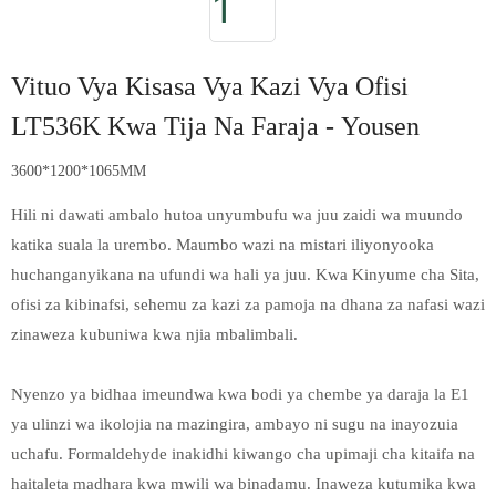
Vituo Vya Kisasa Vya Kazi Vya Ofisi
LT536K Kwa Tija Na Faraja - Yousen
3600*1200*1065MM
Hili ni dawati ambalo hutoa unyumbufu wa juu zaidi wa muundo
katika suala la urembo. Maumbo wazi na mistari iliyonyooka
huchanganyikana na ufundi wa hali ya juu. Kwa Kinyume cha Sita,
ofisi za kibinafsi, sehemu za kazi za pamoja na dhana za nafasi wazi
zinaweza kubuniwa kwa njia mbalimbali.
Nyenzo ya bidhaa imeundwa kwa bodi ya chembe ya daraja la E1
ya ulinzi wa ikolojia na mazingira, ambayo ni sugu na inayozuia
uchafu. Formaldehyde inakidhi kiwango cha upimaji cha kitaifa na
haitaleta madhara kwa mwili wa binadamu. Inaweza kutumika kwa