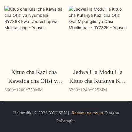
Kituo cha Kazi cha
Jedwali la Moduli la
Kawaida cha Ofisi ya
Kituo cha Kufanya Kazi
Nyumbani RY736K kwa
cha Ofisi kwa
3600*1200*750MM
3200*1240*925MM
Uboreshaji wa
Mipangilio ya Ofisi
Multitasking - Yousen
Mbalimbali - RY732K -
Hakimiliki © 2026 YOUSEN |
Ramani ya tovuti
Faragha
Yousen
PoFaragha