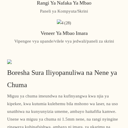
Rangi Ya Nafaka Ya Mbao
Paneli ya Kompyuta/Skrini
Veneer Ya Mbao Imara
Vipengee vya upande/vilele vya jedwali/paneli za skrini
Boresha Sura Iliyopanuliwa na Nene ya
Chuma
Miguu ya chuma imeundwa na kufinyangwa kwa njia ya
kipekee, kwa kutumia kulehemu bila mshono wa laser, na uso
unatibiwa na kunyunyizia umeme, ambayo haitafifia kamwe.
Unene wa miguu ya chuma ni 1.5mm nene, na rangi nyingine
zinaweza kubinafsishwa, ambazo ni imara, za ukarimu na