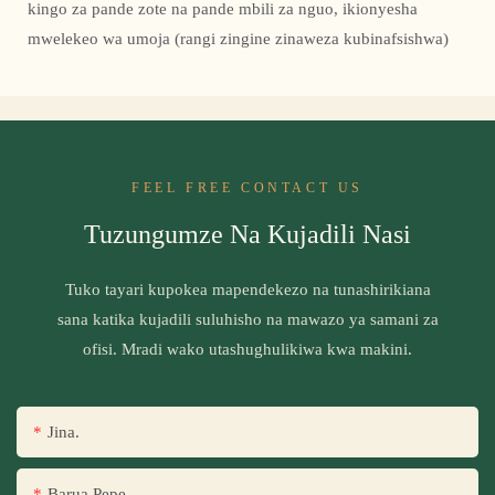
kingo za pande zote na pande mbili za nguo, ikionyesha
mwelekeo wa umoja (rangi zingine zinaweza kubinafsishwa)
FEEL FREE CONTACT US
Tuzungumze Na Kujadili Nasi
Tuko tayari kupokea mapendekezo na tunashirikiana
sana katika kujadili suluhisho na mawazo ya samani za
ofisi. Mradi wako utashughulikiwa kwa makini.
Jina.
Barua Pepe