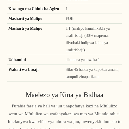
Kiwango cha Chini cha Agizo
1
Masharti ya Malipo
FOB
Masharti ya Malipo
TT (malipo kamili kabla ya
usafirishaji (30% mapema,
iliyobaki hulipwa kabla ya
usafirishaji).
Udhamini
dhamana ya mwaka 1
Wakati wa Utoaji
Siku 45 baada ya kupokea amana,
sampuli zinapatikana
Maelezo ya Kina ya Bidhaa
Furahia faraja ya hali ya juu unapofanya kazi na Mfululizo
wetu wa Mfululizo wa wafanyakazi wa mto wa Mitindo rahisi.
Imefanywa kwa vifaa vya ubora wa juu, mwenyekiti huu sio tu