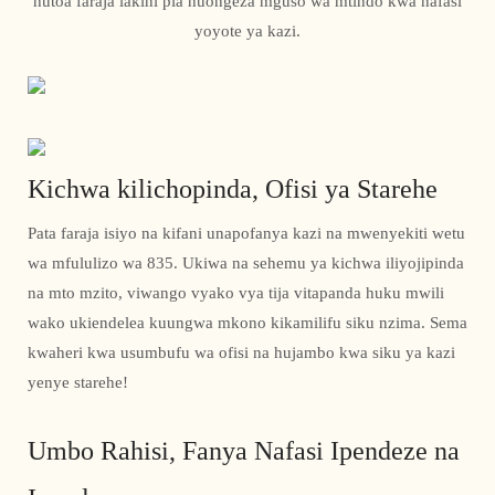
hutoa faraja lakini pia huongeza mguso wa mtindo kwa nafasi
yoyote ya kazi.
Kichwa kilichopinda, Ofisi ya Starehe
Pata faraja isiyo na kifani unapofanya kazi na mwenyekiti wetu
wa mfululizo wa 835. Ukiwa na sehemu ya kichwa iliyojipinda
na mto mzito, viwango vyako vya tija vitapanda huku mwili
wako ukiendelea kuungwa mkono kikamilifu siku nzima. Sema
kwaheri kwa usumbufu wa ofisi na hujambo kwa siku ya kazi
yenye starehe!
Umbo Rahisi, Fanya Nafasi Ipendeze na