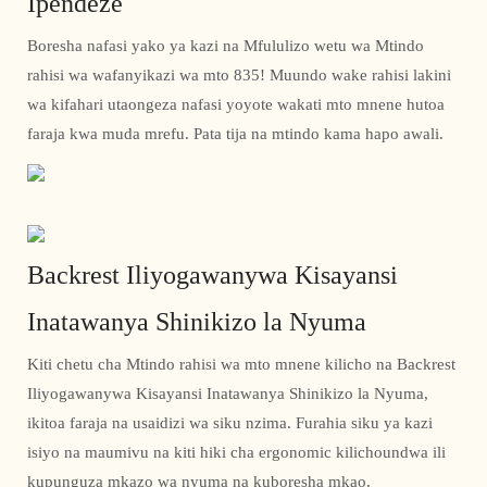
Ipendeze
Boresha nafasi yako ya kazi na Mfululizo wetu wa Mtindo
rahisi wa wafanyikazi wa mto 835! Muundo wake rahisi lakini
wa kifahari utaongeza nafasi yoyote wakati mto mnene hutoa
faraja kwa muda mrefu. Pata tija na mtindo kama hapo awali.
Backrest Iliyogawanywa Kisayansi
Inatawanya Shinikizo la Nyuma
Kiti chetu cha Mtindo rahisi wa mto mnene kilicho na Backrest
Iliyogawanywa Kisayansi Inatawanya Shinikizo la Nyuma,
ikitoa faraja na usaidizi wa siku nzima. Furahia siku ya kazi
isiyo na maumivu na kiti hiki cha ergonomic kilichoundwa ili
kupunguza mkazo wa nyuma na kuboresha mkao.