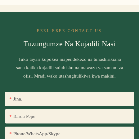
FEEL FREE CONTACT US
Tuzungumze Na Kujadili Nasi
Tuko tayari kupokea mapendekezo na tunashirikiana
sana katika kujadili suluhisho na mawazo ya samani za
ofisi. Mradi wako utashughulikiwa kwa makini.
Jina.
Barua Pepe
Phone/WhatsApp/Skype