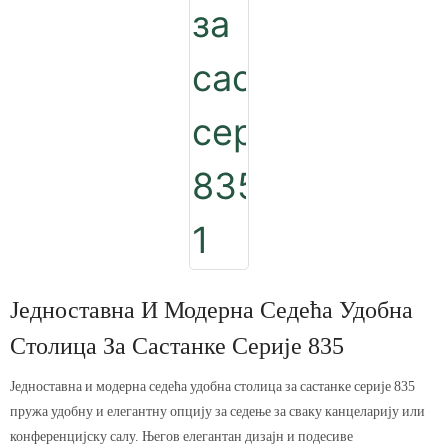
Једноставна И Модерна Седећа Удобна
Столица За Састанке Серије 835
Једноставна и модерна седећа удобна столица за састанке серије 835
пружа удобну и елегантну опцију за седење за сваку канцеларију или
конференцијску салу. Његов елегантан дизајн и подесиве