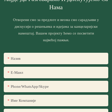
Нама
Отворени смо за предлоге и веома смо сарадљиви у
дискусији о решењима и идејама за канцеларијски
намештај. Вашем пројекту ћемо се посветити
највећој пажњи.
Назив
Е-Маил
Phone/WhatsApp/Skype
Име Компаније