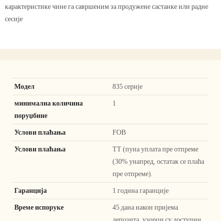
карактеристике чине га савршеним за продужене састанке или радне
сесије
Модел
835 серије
минимална количина
1
поруџбине
Услови плаћања
FOB
Услови плаћања
ТТ (пуна уплата пре отпреме
(30% унапред, остатак се плаћа
пре отпреме).
Гаранција
1 година гаранције
Време испоруке
45 дана након пријема
депозита, узорци су доступни