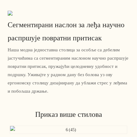
Сегментирани наслон за леђа научно
распршује повратни притисак
Наша модна једноставна столица за особље са дебелим
јастучићима са сегментираним наслоном научно распршује
повратни притисак, пружајући целодневну удобност и
подршку. Уживајте у радном дану без болова уз ову
ергономску столицу дизајнирану да ублажи стрес у леђима
и побољша држање.
Приказ више стилова