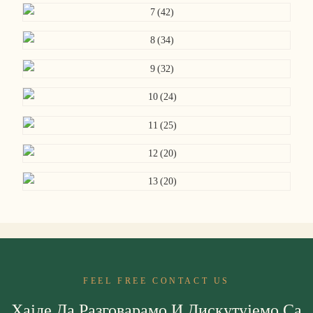
FEEL FREE CONTACT US
Хајде Да Разговарамо И Дискутујемо Са