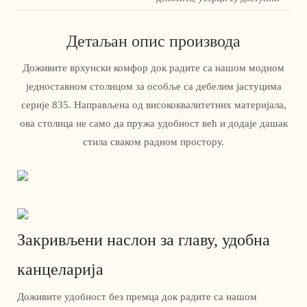
Детаљан опис производа
Доживите врхунски комфор док радите са нашом модном
једноставном столицом за особље са дебелим јастуцима
серије 835. Направљена од висококвалитетних материјала,
ова столица не само да пружа удобност већ и додаје дашак
стила сваком радном простору.
Закривљени наслон за главу, удобна
канцеларија
Доживите удобност без премца док радите са нашом