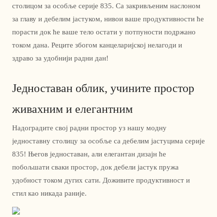
столицом за особље серије 835. Са закривљеним наслоном
за главу и дебелим јастуком, нивои ваше продуктивности ће
порасти док ће ваше тело остати у потпуности подржано
током дана. Реците збогом канцеларијској нелагоди и
здраво за удобнији радни дан!
Једноставан облик, учините простор
живахним и елегантним
Надоградите свој радни простор уз нашу модну
једноставну столицу за особље са дебелим јастуцима серије
835! Његов једноставан, али елегантан дизајн ће
побољшати сваки простор, док дебели јастук пружа
удобност током дугих сати. Доживите продуктивност и
стил као никада раније.