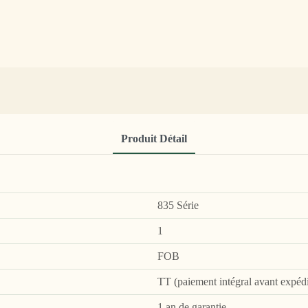
Produit Détail
835 Série
1
FOB
TT (paiement intégral avant expédit
1 an de garantie