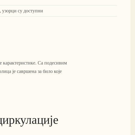
, узорци су доступни
е карактеристике. Са подесивим
лица је савршена за било које
циркулације