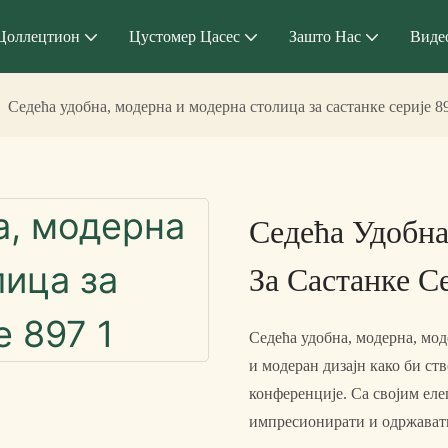
Цоллецтион
Цустомер Цасес
Зашто Нас
Виде
Седећа удобна, модерна и модерна столица за састанке серије 8
Седећа Удобн
За Састанке С
Седећа удобна, модерна, мод
и модеран дизајн како би ст
конференције. Са својим еле
импресионирати и одржавати