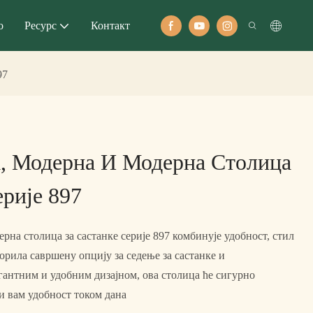
о
Ресурс
Контакт
97
а, Модерна И Модерна Столица
ерије 897
ерна столица за састанке серије 897 комбинује удобност, стил
ворила савршену опцију за седење за састанке и
гантним и удобним дизајном, ова столица ће сигурно
 вам удобност током дана