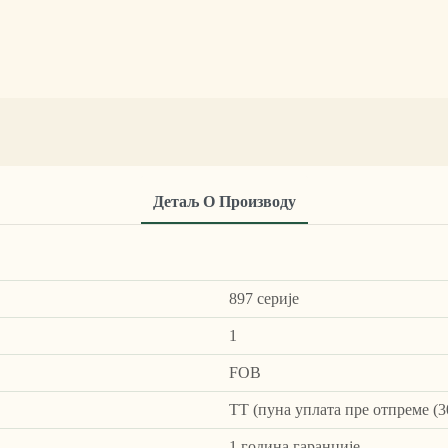
Детаљ О Производу
897 серије
1
FOB
ТТ (пуна уплата пре отпреме (3
1 година гаранције