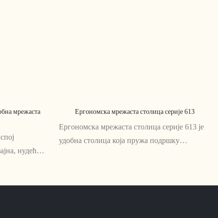
добна мрежаста
Ергономска мрежаста столица серије 613
Ергономска мрежаста столица серије 613 је
 спој
удобна столица која пружа подршку
ајна, нудећи
дизајнирана за дуг рад. Мрежасти наслон и
ри. Направљена
седиште пружају прозрачност и подршку за
ог материјала,
здраво држање, док подесиви наслони за
 је за дуге
руке и висина осигуравају прилагођено
пристајање