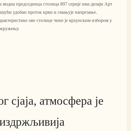
а модна председница столица 897 серије има дизајн Арт
шући удобан проток крви и смањује напрезање.
арактеристике ове столице чине је врхунским избором у
окружењу.
ог сјаја, атмосфера је
 издржљивија