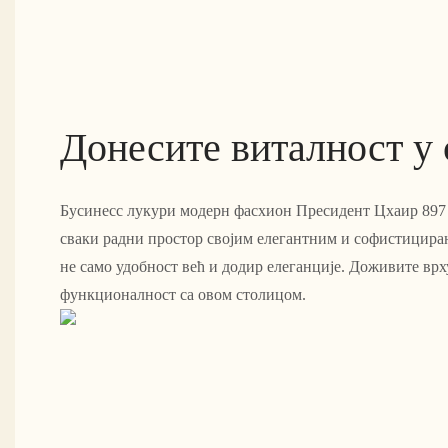
Донесите виталност у
Бусинесс лукури модерн фасхион Пресидент Цхаир 897 
сваки радни простор својим елегантним и софистицира
не само удобност већ и додир елеганције. Доживите врх
функционалност са овом столицом.