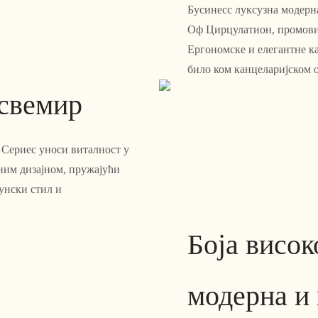
Бусинесс луксузна модерн
Оф Цирцулатион, промови
Ергономске и елегантне к
било ком канцеларијском 
 свемир
Сериес уноси виталност у
ним дизајном, пружајући
унски стил и
Боја висок
модерна и