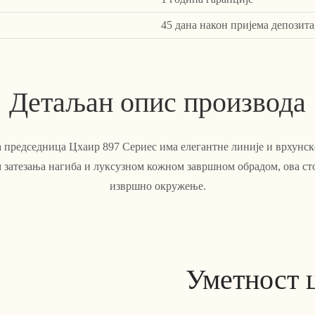
45 дана након пријема депозита
Детаљан опис производа
 председница Цхаир 897 Сериес има елегантне линије и врхунск
 затезања нагиба и луксузном кожном завршном обрадом, ова сто
извршно окружење.
Уметност 