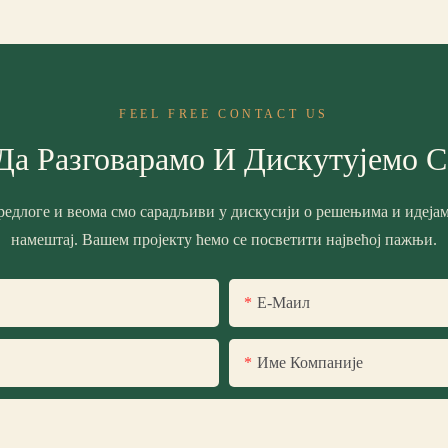
FEEL FREE CONTACT US
Да Разговарамо И Дискутујемо 
редлоге и веома смо сарадљиви у дискусији о решењима и идејам
намештај. Вашем пројекту ћемо се посветити највећој пажњи.
Е-Маил
Име Компаније