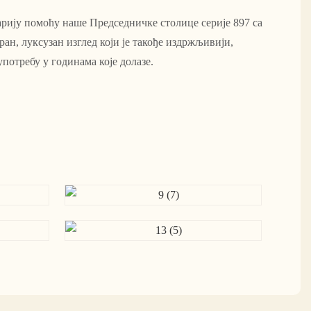
арију помоћу наше Председничке столице серије 897 са
еран, луксузан изглед који је такође издржљивији,
употребу у годинама које долазе.