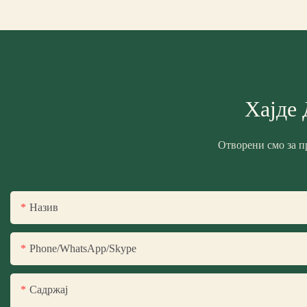
Хајде 
Отворени смо за п
Назив
Phone/WhatsApp/Skype
Садржај