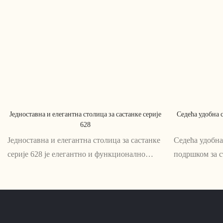
Једноставна и елегантна столица за састанке серије
Седећа удобна 
628
Једноставна и елегантна столица за састанке
Седећа удобна
серије 628 је елегантно и функционално
подршком за с
решење за седење за конференцијске сале и
решење за оне
просторе за састанке. Његов
сесије где је 
минималистички дизајн и удобне
ергономским 
карактеристике чине га савршеним додатком
подршку за ст