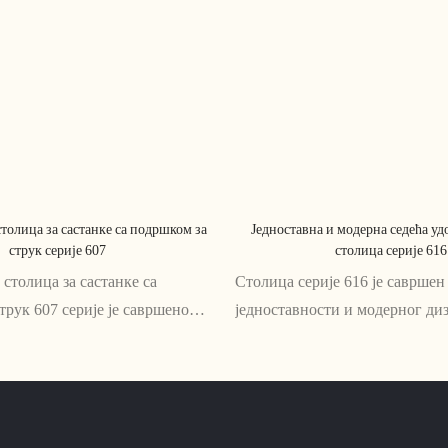
столица за састанке са подршком за
Једноставна и модерна седећа у
струк серије 607
столица серије 616
 столица за састанке са
Столица серије 616 је савршен
трук 607 серије је савршено
једноставности и модерног диз
 дуге састанке или радне
удобност и стил у једнакој ме
удобност неопходна. Својим
од висококвалитетног мрежаст
дизајном, пружа одличну
ова столица за седење савршена
рук и леђа, обезбеђујући
сате седења