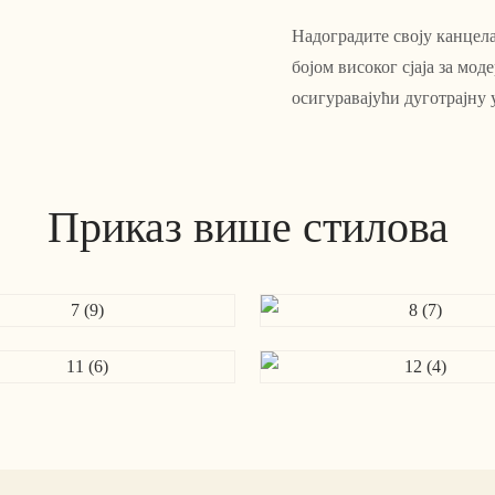
Надоградите своју канцел
бојом високог сјаја за мод
осигуравајући дуготрајну 
Приказ више стилова