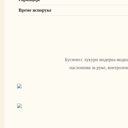
Време испоруке
Бусинесс лукури модерна модна
наслонима за руке, контролом