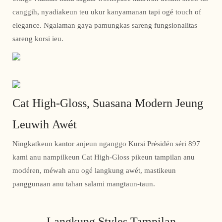
canggih, nyadiakeun teu ukur kanyamanan tapi ogé touch of
elegance. Ngalaman gaya pamungkas sareng fungsionalitas
sareng korsi ieu.
Cat High-Gloss, Suasana Modern Jeung
Leuwih Awét
Ningkatkeun kantor anjeun nganggo Kursi Présidén séri 897
kami anu nampilkeun Cat High-Gloss pikeun tampilan anu
modéren, méwah anu ogé langkung awét, mastikeun
panggunaan anu tahan salami mangtaun-taun.
Langkung Styles Tampilan