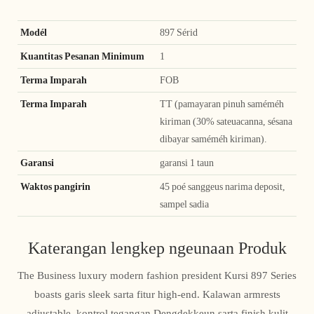
Modél
897 Sérid
Kuantitas Pesanan Minimum
1
Terma Imparah
FOB
Terma Imparah
TT (pamayaran pinuh saméméh
kiriman (30% sateuacanna, sésana
dibayar saméméh kiriman).
Garansi
garansi 1 taun
Waktos pangirin
45 poé sanggeus narima deposit,
sampel sadia
Katerangan lengkep ngeunaan Produk
The Business luxury modern fashion president Kursi 897 Series
boasts garis sleek sarta fitur high-end. Kalawan armrests
adjustable, kontrol tegangan Dengdekkeun sarta finish kulit