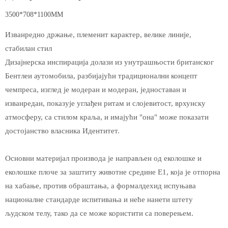
3500*708*1100MM
Изванредно држање, племенит карактер, велике линије,
стабилан стил
Дизајнерска инспирација долази из унутрашњости британског
Бентлеи аутомобила, разбијајући традиционални концепт
чемпреса, изглед је модеран и модеран, једноставан и
изванредан, показује углађен ритам и слојевитост, врхунску
атмосферу, са стилом краља, и имајући "она" може показати
достојанство власника Идентитет.
Основни материјал производа је направљен од еколошке и
еколошке плоче за заштиту животне средине Е1, која је отпорна
на хабање, против обраштања, а формалдехид испуњава
националне стандарде испитивања и неће нанети штету
људском телу, тако да се може користити са поверењем.