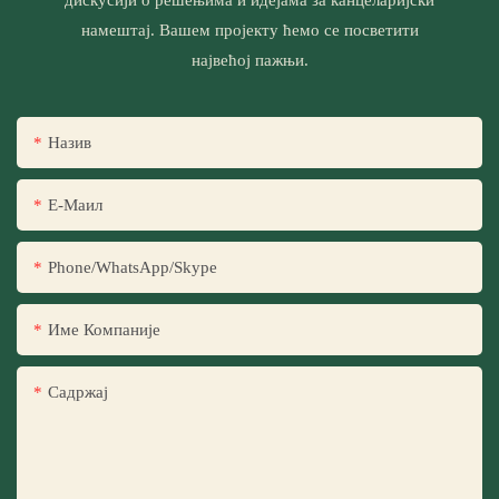
намештај. Вашем пројекту ћемо се посветити
највећој пажњи.
Назив
Е-Маил
Phone/WhatsApp/Skype
Име Компаније
Садржај