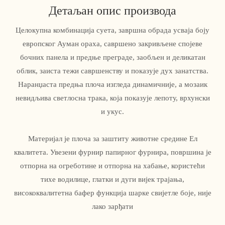
Детаљан опис производа
Целокупна комбинација суета, завршна обрада усваја боју
европског Ауман ораха, савршено закривљене спојеве
бочних панела и предње преграде, заобљен и деликатан
облик, заиста тежи савршенству и показује дух занатства.
Наранџаста предња плоча изгледа динамичније, а мозаик
невидљива светлосна трака, која показује лепоту, врхунски
и укус.
Материјал је плоча за заштиту животне средине Ел
квалитета. Увезени фурнир папирног фурнира, површина је
отпорна на огреботине и отпорна на хабање, користећи
тихе водилице, глатки и дуги вијек трајања,
висококвалитетна бафер функција шарке свијетле боје, није
лако зарђати