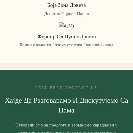
Боја Зрна Дрвета
Десктоп/Сцреен Панел
Фурнир Од Пуног Дрвета
Бочни елементи / плоче столова / панели екрана
FEEL FREE CONTACT US
Хајде Да Разговарамо И Дискутујемо Са
Нама
Отворени смо за предлоге и веома смо сарадљиви у
дискусији о решењима и идејама за канцеларијски