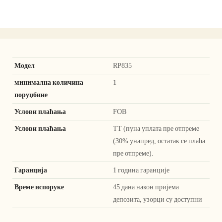
Модел
RP835
минимална количина
1
поруџбине
Услови плаћања
FOB
Услови плаћања
ТТ (пуна уплата пре отпреме
(30% унапред, остатак се плаћа
пре отпреме).
Гаранција
1 година гаранције
Време испоруке
45 дана након пријема
депозита, узорци су доступни