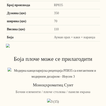
Број производа
RP835
Дужина (цм)
350
ширина (цм)
70
Висина (цм)
110
Боја
Ауман орах + каки + наранџа
Боја плоче може се прилагодити
Моноцхроматиц Суит
Бочни елементи / плоче столова / панели екрана