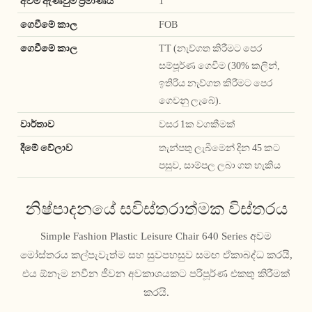
අවම ඇණවුම් ප්‍රමාණය
1
ගෙවීමේ කාල
FOB
ගෙවීමේ කාල
TT (නැව්ගත කිරීමට පෙර
සම්පූර්ණ ගෙවීම (30% කලින්,
ඉතිරිය නැව්ගත කිරීමට පෙර
ගෙවනු ලැබේ).
වාර්තාව
වසර 1ක වගකීමක්
දීමේ වේලාව
තැන්පතු ලැබීමෙන් දින 45 කට
පසුව, සාම්පල ලබා ගත හැකිය
නිෂ්පාදනයේ සවිස්තරාත්මක විස්තරය
Simple Fashion Plastic Leisure Chair 640 Series අවම
මෝස්තරය කල්පැවැත්ම සහ සුවපහසුව සමඟ ඒකාබද්ධ කරයි,
එය ඕනෑම නවීන ජීවන අවකාශයකට පරිපූර්ණ එකතු කිරීමක්
කරයි.