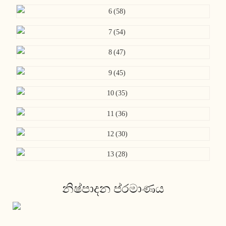
නිෂ්පාදන ප්රමාණය