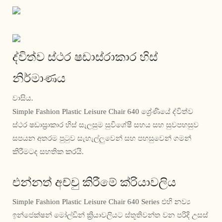
ද්විත්ව ස්ථර ෂඩාස්රාකාර හිස්
නිර්මාණය
වාසිය.
Simple Fashion Plastic Leisure Chair 640 ශ්‍රේණියේ ද්විත්ව
ස්ථර ෂඩාස්‍රාකාර හිස් සැලසුම සුවිශේෂී සහය සහ සුවපහසුව
සපයන අතරම පුටුව සැහැල්ලුවෙන් සහ පහසුවෙන් ගමන්
කිරීමටද සහතික කරයි.
එන්නත් අච්චු කිරීමේ ක්රියාවලිය
Simple Fashion Plastic Leisure Chair 640 Series එහි නව්‍ය
ඉන්ජෙක්ෂන් මෝල්ඩින් ක්‍රියාවලියට ස්තූතිවන්ත වන පරිදි උසස්