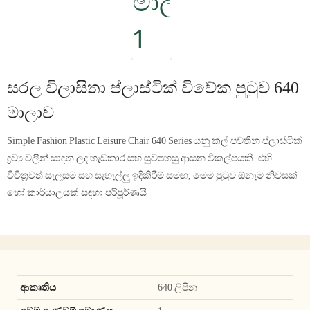
සරල විලාසිතා ප්ලාස්ටික් විවේක පුටුව 640
මාලාව
Simple Fashion Plastic Leisure Chair 640 Series යනු කල් පවතින ප්ලාස්ටික්
ද්‍රව්‍ය වලින් සාදන ලද හැඩකාර සහ සුවපහසු ආසන විකල්පයකි. එහි
විචිත්‍රවත් සැලසුම සහ සැහැල්ලු ඉදිකිරීම් සමඟ, මෙම පුටුව ඕනෑම නිවසක්
හෝ කාර්යාලයක් සඳහා පරිපූර්ණයි
ආකෘතිය
640 ලිපින