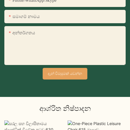
Phone/WhatsApp/Skype
සමාගම් නාමය
අන්තර්ගතය
දැන් විමසුමක් යවන්න
ආශ්රිත නිෂ්පාදන