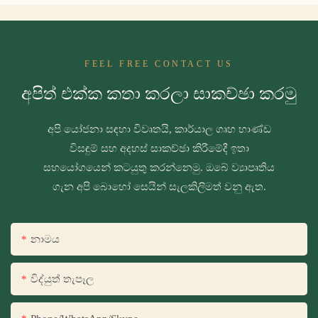
FEEL FREE CONTACT US
අපිත් එක්ක කතා කරලා සාකච්ඡා කරමු
අපි යෝජනා සඳහා විවෘතයි, කාර්යාල ගෘහ භාණ්ඩ
විසඳුම් සහ අදහස් සාකච්ඡා කිරීමේදී ඉතා
සහයෝගයෙන් කටයුතු කරන්නෙමු. ඔබේ ව්‍යාපෘතිය
ගැන අපි බොහෝ සෙයින් සැලකිලිමත් වනු ඇත.
නාමය
විද්යුත් තැපෑල