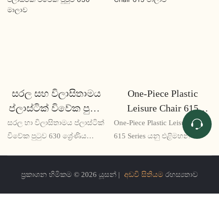
සරල සහ විලාසිතාමය
One-Piece Plastic
ප්ලාස්ටික් විවේක පුටුව
Leisure Chair 615
630 මාලාව
මාලාව
සරල හා විලාසිතාමය ප්ලාස්ටික්
One-Piece Plastic Leisure Chair
විවේක පුටුව 630 ශ්‍රේණිය
615 Series යනු එළිමහන් හෝ
ඕනෑම නිවසකට හැඩකාර සහ
ගෘහස්ථ සැකසුම් සඳහා
ප්‍රායෝගික එකතු කිරීමකි. කල්
පරිපූර්ණ ශක්තිමත් සහ කල්
ප්‍රකාශන හිමිකම © 2026 යූසන් |
අඩවි සිතියම
රහස්‍යතාව
පවතින ප්ලාස්ටික් වලින් සාදා
පවතින පුටුවකි. එහි සිනිඳු
ඇති මෙම පුටුව විවේකය සහ
මෝස්තරය සහ සුවපහසු
සුවපහසුව සඳහා නිර්මාණය
ආසනය සමඟ, එය ඕනෑම
කර ඇත
අවකාශයක් වැඩි දියුණු කිරීමට