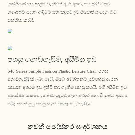
ශක්තියක් සහ කල්පැවැත්මක් ඇති අතර, එය ඉදිරි වසර
ගණනාව සඳහා ඇඳීමට සහ කඳුළුවලට ඔරොත්තු දෙන බව
සහතික කරයි.
පහසු ගොඩගැසීම, අසීමිත ඉඩ
640 Series Simple Fashion Plastic Leisure Chair පහසු
ගොඩගැසීමක් ලබා දෙයි, ඔබේ අමුත්තන්ට සුවපහසු ආසන
සපයන අතරම ඉඩ ඉතිරි කර ගැනීම පහසු කරයි. එහි අසීමිත ඉඩ
ප්‍රයෝජනය සමඟ, ගබඩා ගැටළු ගැන කරදර නොවී ඔබට අවශ්‍ය
පරිදි තවත් පුටු පහසුවෙන් එකතු කළ හැකිය.
තවත් මෝස්තර සංදර්ශකය