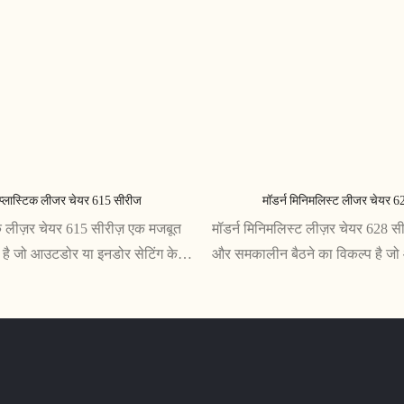
प्लास्टिक लीजर चेयर 615 सीरीज
मॉडर्न मिनिमलिस्ट लीजर चेयर 6
क लीज़र चेयर 615 सीरीज़ एक मजबूत
मॉडर्न मिनिमलिस्ट लीज़र चेयर 628 
 है जो आउटडोर या इनडोर सेटिंग के
और समकालीन बैठने का विकल्प है ज
ुक्त है। अपने चिकने डिज़ाइन और
स्टाइल दोनों प्रदान करता है। इसका न
 साथ, यह निश्चित रूप से किसी भी
आधुनिक घरों और कार्यालयों के लिए बिल
़ाएगा
और इसका मजबूत निर्माण यह सुनिश्चि
आने वाले वर्षों तक चलेगा