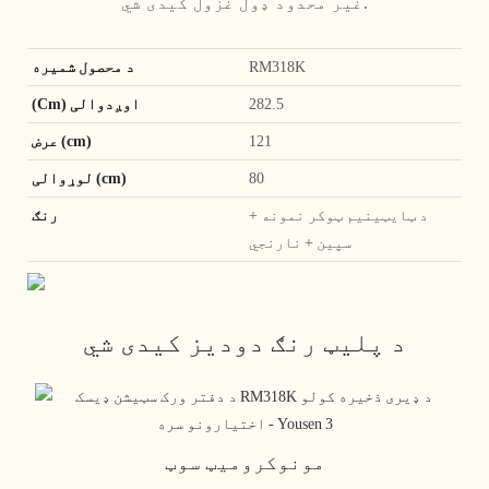
غیر محدود ډول غزول کیدی شي.
RM318K
د محصول شمیره
282.5
(Cm) اوږدوالی
121
عرض (cm)
80
لوړوالی (cm)
د ټایټینیم ټوکر نمونه +
رنګ
سپین + نارنجي
د پلیټ رنګ دودیز کیدی شي
مونوکرومیټ سوټ