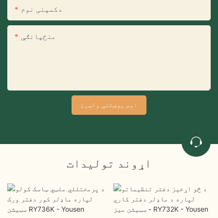
دکمپنی نوم
منځپانګې
اوس پوښتنې ولیږئ
اړوند توليدات