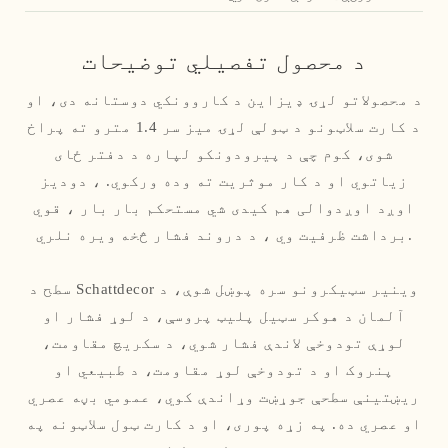
د محصول تفصيلي توضیحات
د محصولاتو لړۍ ډیزاین د کاروونکي دوستانه دی، او
د کارت سلاټونو د ټولې لړۍ میز سر 1.4 مترو ته پراخ
شوی، کوم چې د پیرودونکو لپاره د دفتر ځای
زیاتوي او د کار موثریت ته وده ورکوي. ، دودیز
اوږد اوږدوالی هم کیدی شي مستحکم بار بار ، قوي
برداشت ظرفیت وي ، د دروند فشار څخه ویره نلري.
سطح د Schattdecor وینیر سټیکرونو سره پوښل شوې، د
آلمان د هوکر سټیل پلیټ پروسې، د لوړ فشار او
لوړې تودوخې لاندې فشار شوي، د سکریچ مقاومت،
پنروک او د تودوخې لوړ مقاومت، د طبیعي او
ریښتینې سطحې جوړښت وړاندې کوي، عمومي بڼه عصري
او عصري ده. په زړه پوری، او د کارت ټول سلاټونه په