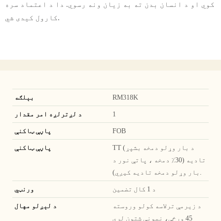
کوي او د انسان بدن ته به زیان ونه رسوي. دا د اعتماد سره
کارول کیدی شي.
RM318K
بېلګه
1
د لږترلږه امر مقدار
FOB
پاڼې ټاکنې
TT (د بار وړلو دمخه بشپړ
پاڼې ټاکنې
تادیه (30٪ دمخه ، پاتې نور د
بار وړلو دمخه تادیه کیږي).
د 1 کال تضمین
ورنټي
د زیرمې ترلاسه کولو وروسته
د لېږلو مهال
45 ورځې، نمونې شتون لري