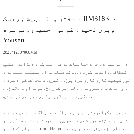
د دفتر ورک سټیشن ډیسک RM318K د
ډیری ذخیره کولو اختیارونو سره -
Yousen
2825*1210*800MM
دا یو میز دی چې د جمالیات په شرایطو کې د ډیزاین اعظمي
انعطاف وړاندیز کوي. روښانه شکلونه او مستقیم لینونه د
لوړ کیفیت کاري کاري سره یوځای کیږي. د مخالف کواډ سره ،
د واحد شخص دفترونه ، ډله ایز کاري ځایونه او د خلاص ځای
مفکورې په بیلابیلو لارو ډیزاین کیدی شي.
د محصول مواد د E1 درجې ایکولوژیکي او چاپیریال ساتنې
ذرې بورډ څخه جوړ شوي ، کوم چې د اغوستلو مقاومت لري او
د فولینګ ضد دی. formaldehyde د ملي ازموینې معیار پوره