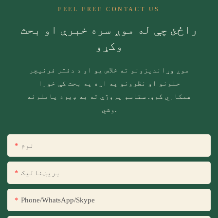
FEEL FREE CONTACT US
راځئ چې له موږ سره خبرې او بحث
وکړو
موږ وړاندیزونو ته خلاص یو او د دفتر فرنیچر
حلونو او نظرونو په اړه په بحث کې خورا
همکاري کوو. ستاسو پروژې ته به ډیره پاملرنه
وشي.
نوم
بریښنالیک
Phone/WhatsApp/Skype