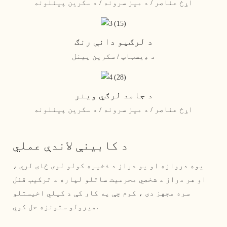
اړخ عناصر / د میز سرونه / د سکرین پینلونه
د لرګیو دانې رنګ
د ډیسټاپ / سکرین پینل
د جامد لرګي وینر
اړخ عناصر / د میز سرونه / د سکرین پینلونه
د کابینې لاندې عملي
یوه دروازه او یو دراز د ذخیره کولو لوی ځای لري ،
او هر دراز د شخصي محرمیت ساتلو لپاره د ترکیب قفل
سره مجهز دی ، کوم چې په کار کې د کیلي اخیستلو
هیرولو ستونزه حل کوي.