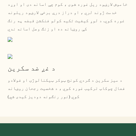
خاموش لارښود ریل غوره شوی ، کوم چې اسانه دی او اوږد
خدمت ژوند لري ، او دراز درې برخې لارښود ریلونه
غوره کوي. د لوړ کیفیت تکیه کولو فنکشن قبضه په رنګ
کې روښانه ده او زنګ وهل اسانه ندي
د غږ ضد سکرین
د میز سکرین د ګردي کونج ټوکر ټیکنالوژۍ او فولادو
فعال چوکاټ ترکیب غوره کوي ، د شخصیت رجحان روښانه
کوي (نور رنګونه دودیز کیدی شي)