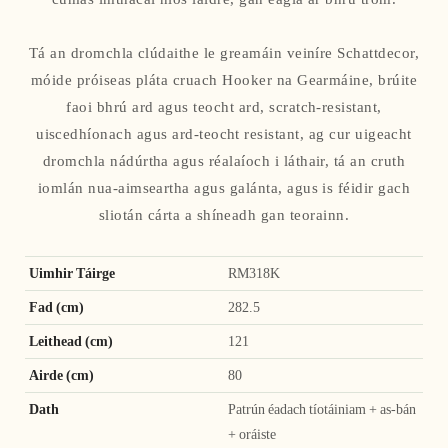
Tá an dromchla clúdaithe le greamáin veiníre Schattdecor,
móide próiseas pláta cruach Hooker na Gearmáine, brúite
faoi bhrú ard agus teocht ard, scratch-resistant,
uiscedhíonach agus ard-teocht resistant, ag cur uigeacht
dromchla nádúrtha agus réalaíoch i láthair, tá an cruth
iomlán nua-aimseartha agus galánta, agus is féidir gach
sliotán cárta a shíneadh gan teorainn.
Uimhir Táirge
RM318K
Fad (cm)
282.5
Leithead (cm)
121
Airde (cm)
80
Dath
Patrún éadach tíotáiniam + as-bán
+ oráiste