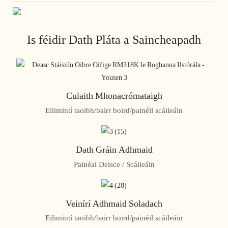
Is féidir Dath Pláta a Saincheapadh
Culaith Mhonacrómataigh
Eilimintí taoibh/bairr boird/painéil scáileáin
Dath Gráin Adhmaid
Painéal Deisce / Scáileáin
Veinírí Adhmaid Soladach
Eilimintí taoibh/bairr boird/painéil scáileáin