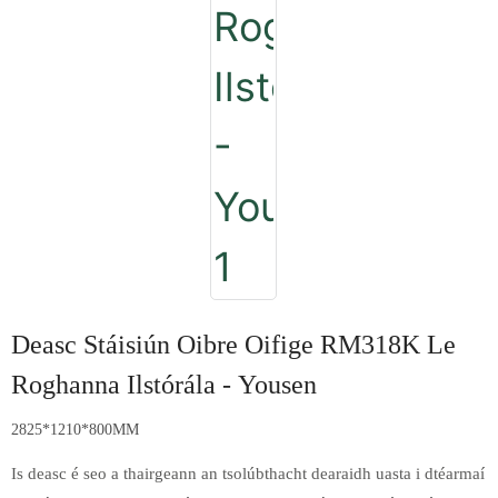
Deasc Stáisiún Oibre Oifige RM318K Le
Roghanna Ilstórála - Yousen
2825*1210*800MM
Is deasc é seo a thairgeann an tsolúbthacht dearaidh uasta i dtéarmaí