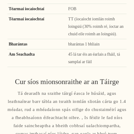
Téarmaí íocaíochtaí
FOB
Téarmaí íocaíochtaí
TT (íocaíocht iomlán roimh
loingsiú (30% roimh ré, íoctar an
chuid eile roimh an loingsiú).
Bharántas
bharántas 1 bhliain
Am Seachadta
45 lá tar éis an éarlais a fháil, tá
samplaí ar fáil
Cur síos mionsonraithe ar an Táirge
Tá dearadh na sraithe táirgí éasca le húsáid, agus
leathnaítear barr tábla an tsraith iomlán sliotán cárta go 1.4
méadar, rud a mhéadaíonn spás oifige do chustaiméirí agus
a fheabhsaíonn éifeachtacht oibre. , Is féidir le fad níos
faide saincheaptha a bheith cobhsaí ualachiompartha,
cumas imthacaí níos láidre, gan eagla ar bhrú trom.