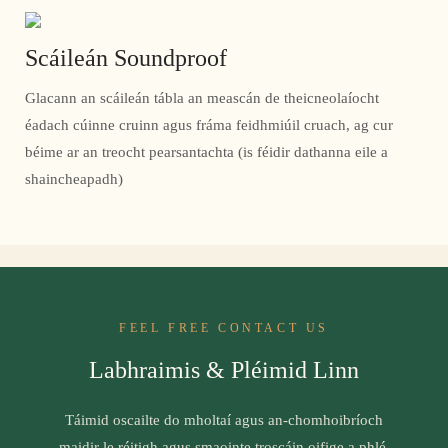
Scáileán Soundproof
Glacann an scáileán tábla an meascán de theicneolaíocht
éadach cúinne cruinn agus fráma feidhmiúil cruach, ag cur
béime ar an treocht pearsantachta (is féidir dathanna eile a
shaincheapadh)
FEEL FREE CONTACT US
Labhraimis & Pléimid Linn
Táimid oscailte do mholtaí agus an-chomhoibríoch
maidir le réitigh agus smaointe troscáin oifige a phlé.