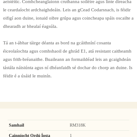
aeistéitic. Comhcheanglaíonn cruthanna soiléire agus línte díreacha
le ceardaíocht ardchaighdeáin. Leis an gCead Codarsnach, is féidir
oifigí aon duine, ionaid oibre grúpa agus coincheapa spáis oscailte a
dhearadh ar bhealaí éagsúla.
Tá an t-ábhar táirge déanta as bord na gcáithníní cosanta
éiceolaíochta agus comhshaoil ​​de ghrád E1, atá resistant caitheamh
agus frith-bréanaithe. Buaileann an formaildéad leis an gcaighdeán
tástála náisiúnta agus ní dhéanfaidh sé dochar do chorp an duine. Is
féidir é a úsáid le muinín.
Samhail
RM318K
Cainníocht Ordú Íosta
1