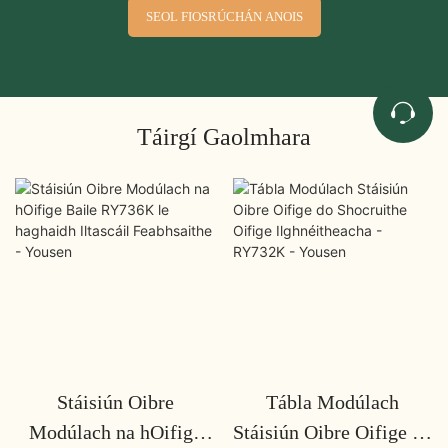
SEOL FIOSRÚCHÁN ANOIS
Táirgí Gaolmhara
Stáisiún Oibre
Tábla Modúlach
Modúlach na hOifige
Stáisiún Oibre Oifige do