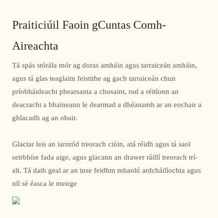
Praiticiúil Faoin gCuntas Comh-
Aireachta
Tá spás stórála mór ag doras amháin agus tarraiceán amháin,
agus tá glas teaglaim feistithe ag gach tarraiceán chun
príobháideacht phearsanta a chosaint, rud a réitíonn an
deacracht a bhaineann le dearmad a dhéanamh ar an eochair a
ghlacadh ag an obair.
Glactar leis an iarnród treorach ciúin, atá réidh agus tá saol
seirbhíse fada aige, agus glacann an drawer ráillí treorach trí-
alt. Tá dath geal ar an inse feidhm mhaolú ardcháilíochta agus
níl sé éasca le meirge