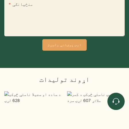
منځپانګې
اوس پوښتنې ولیږئ
اړوند توليدات