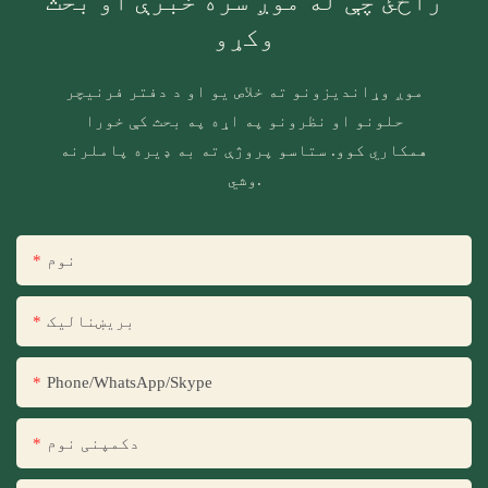
راځئ چې له موږ سره خبرې او بحث
وکړو
موږ وړاندیزونو ته خلاص یو او د دفتر فرنیچر
حلونو او نظرونو په اړه په بحث کې خورا
همکاري کوو. ستاسو پروژې ته به ډیره پاملرنه
وشي.
نوم
بریښنالیک
Phone/WhatsApp/Skype
دکمپنی نوم