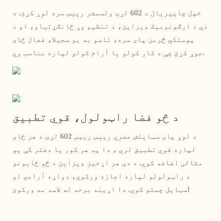
خپل چاپیریال د 602 لړۍ ولسمشر رییس سره لوړ کړئ. د
دې د ارګونومیک ډیزاین، د تنظیم وړ ځانګړتیاو، او د
پوستکي څرمن پای سره، تاسو به یو سجیلا، فعال ځای
جوړ کړئ چې د کار کولو یا آرام کولو لپاره مناسب وي.
د څو فضا راټولول، قوي تطبیق
د لوړ پای سټایلش عصري رییس رییس 602 لړۍ د هر ځای
لپاره قوي تطبیق لري ، دا په هر کور یا دفتر کې یو
مثالی اضافه کوي. د دې هر اړخیز ډیزاین د څو ځایونو
د راټولولو لپاره اجازه ورکوي، دواړه آرامۍ او
سټایل چمتو کوي. دا اړینه برخه له لاسه مه ورکوئ!