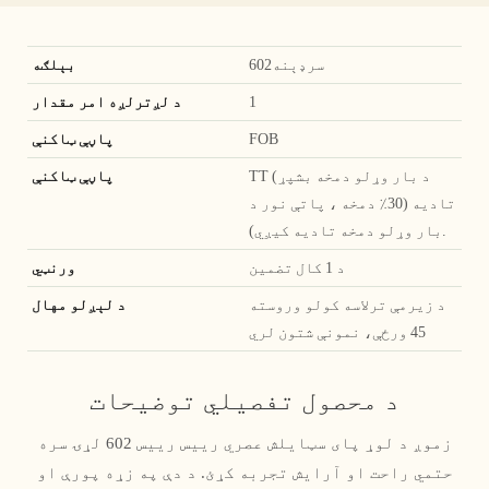
سرډېنه602
بېلګه
1
د لږترلږه امر مقدار
FOB
پاڼې ټاکنې
TT (د بار وړلو دمخه بشپړ
پاڼې ټاکنې
تادیه (30٪ دمخه ، پاتې نور د
بار وړلو دمخه تادیه کیږي).
د 1 کال تضمین
ورنټي
د زیرمې ترلاسه کولو وروسته
د لېږلو مهال
45 ورځې، نمونې شتون لري
د محصول تفصيلي توضیحات
زموږ د لوړ پای سټایلش عصري رییس رییس 602 لړۍ سره
حتمي راحت او آرایش تجربه کړئ. د دې په زړه پورې او