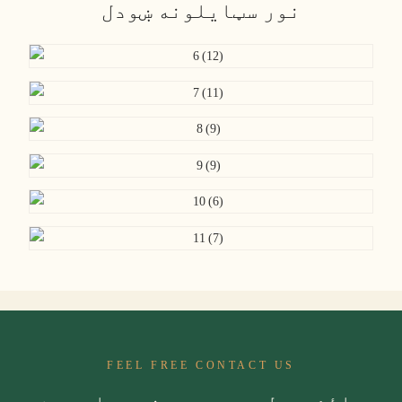
نور سټایلونه ښودل
FEEL FREE CONTACT US