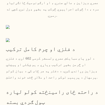
عصري ډیزاین ، عالي هنري ، او ارګونومیک ځانګړتیاو
سره ، دا څوکۍ اجراییوي څوکۍ په بشپړ ډول نوي کچې ته
رسوي.
د فلزي او چرم کامل ترکیب
د لوړ پای سټایلش عصري ولسمشر کرسی 602 لړۍ د فلزي
او څرمن بشپړ ترکیب ویاړي ، یو ښکلی او پیچلي
ډیزاین وړاندې کوي. د دفتر په هر ځای کې د بیان کولو
پرمهال د پریمیم توکو راحت او ملاتړ څخه خوند واخلئ.
د راحته ځای رامینځته کولو لپاره
ټول ګردي بسته