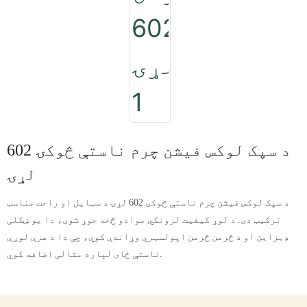
د سپک لوکس فیشن چرم ناستې څوکۍ 602
لړۍ
د سپک لوکس فیشن چرم ناستې څوکۍ 602 لړۍ د سټایل او راحت مناسب
ترکیب دی. د لوړ کیفیت لرونکي موادو څخه جوړ شوی، دا یو ښکلی
ډیزاین او د څرمن څرمن اپولسټري وړاندې کوي، چې دا د هرې لوړې
ناستې ځای لپاره مثالی اضافه کوي.