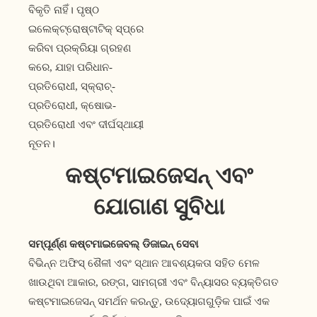
ବିକୃତି ନାହିଁ। ପୃଷ୍ଠ
ଇଲେକ୍ଟ୍ରୋଷ୍ଟାଟିକ୍ ସ୍ପ୍ରେ
କରିବା ପ୍ରକ୍ରିୟା ଗ୍ରହଣ
କରେ, ଯାହା ପରିଧାନ-
ପ୍ରତିରୋଧୀ, ସ୍କ୍ରାଚ୍-
ପ୍ରତିରୋଧୀ, କ୍ଷୋଭ-
ପ୍ରତିରୋଧୀ ଏବଂ ଦୀର୍ଘସ୍ଥାୟୀ
ନୂତନ।
କଷ୍ଟମାଇଜେସନ୍ ଏବଂ
ଯୋଗାଣ ସୁବିଧା
ସମ୍ପୂର୍ଣ୍ଣ କଷ୍ଟମାଇଜେବଲ୍ ଡିଜାଇନ୍ ସେବା
ବିଭିନ୍ନ ଅଫିସ୍ ଶୈଳୀ ଏବଂ ସ୍ଥାନ ଆବଶ୍ୟକତା ସହିତ ମେଳ
ଖାଉଥିବା ଆକାର, ରଙ୍ଗ, ସାମଗ୍ରୀ ଏବଂ ବିନ୍ୟାସର ବ୍ୟକ୍ତିଗତ
କଷ୍ଟମାଇଜେସନ୍ ସମର୍ଥନ କରନ୍ତୁ, ଉଦ୍ୟୋଗଗୁଡ଼ିକ ପାଇଁ ଏକ