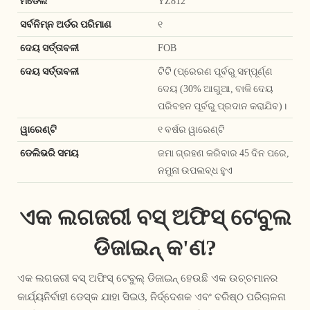
ମଡେଲ
YZ812
ସର୍ବନିମ୍ନ ଅର୍ଡର ପରିମାଣ
୧
ଦେୟ ସର୍ତ୍ତାବଳୀ
FOB
ଦେୟ ସର୍ତ୍ତାବଳୀ
ଟିଟି (ପ୍ରେରଣ ପୂର୍ବରୁ ସମ୍ପୂର୍ଣ୍ଣ
ଦେୟ (30% ଆଗୁଆ, ବାକି ଦେୟ
ପରିବହନ ପୂର୍ବରୁ ପ୍ରଦାନ କରାଯିବ)।
ୱାରେଣ୍ଟି
୧ ବର୍ଷର ୱାରେଣ୍ଟି
ଡେଲିଭରି ସମୟ
ଜମା ଗ୍ରହଣ କରିବାର 45 ଦିନ ପରେ,
ନମୁନା ଉପଲବ୍ଧ ହୁଏ
ଏକ ଲଗଜରୀ ବସ୍ ଅଫିସ୍ ଟେବୁଲ
ଡିଜାଇନ୍ କ'ଣ?
ଏକ ଲଗଜରୀ ବସ୍ ଅଫିସ୍ ଟେବୁଲ୍ ଡିଜାଇନ୍ ହେଉଛି ଏକ ଉଚ୍ଚମାନର
କାର୍ଯ୍ୟନିର୍ବାହୀ ଡେସ୍କ ଯାହା ସିଇଓ, ନିର୍ଦ୍ଦେଶକ ଏବଂ ବରିଷ୍ଠ ପରିଚାଳନା