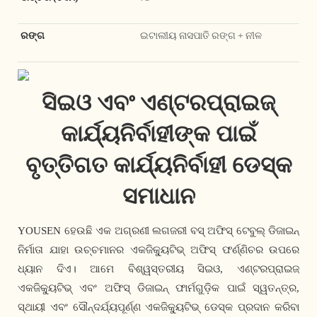
ରଙ୍ଗ
ଇଟାଲୀୟ ନାସପାତି ରଙ୍ଗ + ନୀଳ
ସିଇଓ ଏବଂ ଏଣ୍ଟରପ୍ରାଇଜ୍
କାର୍ଯ୍ୟନିର୍ବାହୀଙ୍କ ପାଇଁ
ବୃତ୍ତିଗତ କାର୍ଯ୍ୟନିର୍ବାହୀ ଡେସ୍କ
ସମାଧାନ
YOUSEN ହେଉଛି ଏକ ଅଗ୍ରଣୀ ଲଗଜରୀ ବସ୍ ଅଫିସ୍ ଟେବୁଲ୍ ଡିଜାଇନ୍
ନିର୍ମାତା ଯାହା ଉଚ୍ଚମାନର ଏକଜିକ୍ୟୁଟିଭ୍ ଅଫିସ୍ ଫର୍ଣ୍ଣିଚର ଉପରେ
ଧ୍ୟାନ ଦିଏ। ଆମେ ବିଶ୍ୱସ୍ତରୀୟ ସିଇଓ, ଏଣ୍ଟରପ୍ରାଇଜ୍
ଏକଜିକ୍ୟୁଟିଭ୍ ଏବଂ ଅଫିସ୍ ଡିଜାଇନ୍ ଫାର୍ମଗୁଡ଼ିକ ପାଇଁ ସ୍ୱତନ୍ତ୍ର,
ସ୍ଥାୟୀ ଏବଂ ସୌନ୍ଦର୍ଯ୍ୟପୂର୍ଣ୍ଣ ଏକଜିକ୍ୟୁଟିଭ୍ ଡେସ୍କ ପ୍ରଦାନ କରିବା