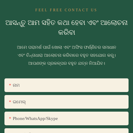
FEEL FREE CONTACT US
ଆସନ୍ତୁ ଆମ ସହିତ କଥା ହେବା ଏବଂ ଆଲୋଚନା
କରିବା
ଆମେ ପରାମର୍ଶ ପାଇଁ ଖୋଲା ଏବଂ ଅଫିସ ଫର୍ଣ୍ଣିଚର ସମାଧାନ
ଏବଂ ଚିନ୍ତାଧାରା ଆଲୋଚନା କରିବାରେ ବହୁତ ସହଯୋଗ କରୁ।
ଆପଣଙ୍କ ପ୍ରକଳ୍ପର ବହୁତ ଯତ୍ନ ନିଆଯିବ।
ନାମ
ଇମେଲ୍
Phone/WhatsApp/Skype