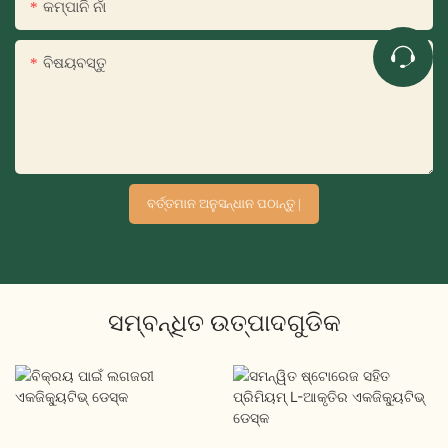
କମ୍ପାନି ନାଁ
ବିଷୟବସ୍ତୁ
ବର୍ତ୍ତମାନ ଅନୁସନ୍ଧାନ ପଠାନ୍ତୁ |
ସମ୍ବନ୍ଧିତ ଉତ୍ପାଦଗୁଡିକ