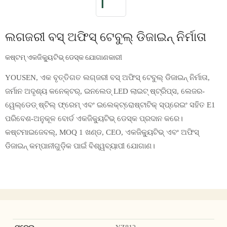
ଲଗଜରୀ ବସ୍ ଅଫିସ୍ ଟେବୁଲ୍ ଡିଜାଇନ୍ ନିର୍ମାତା
କଷ୍ଟମ୍ ଏକଜିକ୍ୟୁଟିଭ୍ ଡେସ୍କ ଯୋଗାଣକାରୀ
YOUSEN, ଏକ ବୃତ୍ତିଗତ ଲଗ୍ଜରୀ ବସ୍ ଅଫିସ୍ ଟେବୁଲ୍ ଡିଜାଇନ୍ ନିର୍ମାତା,
ଜର୍ମାନ ଅଦୃଶ୍ୟ କନେକ୍ଟର୍, ଇନଲେଡ୍ LED ଲାଇଟ୍ ଷ୍ଟ୍ରିପ୍ସ, ଲେଜର-
ୱେଲ୍ଡେଡ୍ ଷ୍ଟିଲ୍ ଫ୍ରେମ୍ ଏବଂ ଇଲେକ୍ଟ୍ରୋଷ୍ଟାଟିକ୍ ସ୍ପ୍ରେଇଂ ସହିତ E1
ପରିବେଶ-ଅନୁକୂଳ ବୋର୍ଡ ଏକଜିକ୍ୟୁଟିଭ୍ ଡେସ୍କ ପ୍ରଦାନ କରେ।
କଷ୍ଟମାଇଜେବଲ୍, MOQ 1 ଖଣ୍ଡ, CEO, ଏକଜିକ୍ୟୁଟିଭ୍ ଏବଂ ଅଫିସ୍
ଡିଜାଇନ୍ କମ୍ପାନୀଗୁଡ଼ିକ ପାଇଁ ବିଶ୍ୱବ୍ୟାପୀ ଯୋଗାଣ।