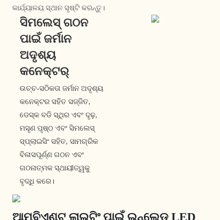
କାର୍ଯ୍ୟାଳୟ ସ୍ଥାନ ସୃଷ୍ଟି କରନ୍ତୁ।
ସିମଲେସ୍ ଗଠନ
ପାଇଁ ଜର୍ମାନ
ଅଦୃଶ୍ୟ
କନେକ୍ଟର୍
ଉଚ୍ଚ-ସଠିକତା ଜର୍ମାନ ଅଦୃଶ୍ୟ
କନେକ୍ଟର ସହିତ ସଜ୍ଜିତ,
ଡେସ୍କ ବଡି ସ୍ଥିର ଏବଂ ଦୃଢ଼,
ମସୃଣ ପୃଷ୍ଠ ଏବଂ ସିମଲେସ୍
ସ୍ପ୍ଲାଇସିଂ ସହିତ, ସାମଗ୍ରିକ
ବିଳାସପୂର୍ଣ୍ଣ ଗଠନ ଏବଂ
ଗଠନାତ୍ମକ ସ୍ଥାୟୀତ୍ୱକୁ
ବୃଦ୍ଧି କରେ।
ଆମ୍ବିଏଣ୍ଟ ଲାଇଟିଂ ପାଇଁ ଇନ୍ଲେଡ୍ LED