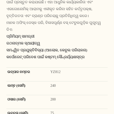
ପାଇଁ ପ୍ରସ୍ତୁତ କରାଯାଇଛି। ଏହା ଆଧୁନିକ କାର୍ଯ୍ୟକାରିତା ଏବଂ
ଏରଗୋନୋମିକ୍ ଆରାମକୁ ଏକୀକୃତ କରିବା ସହିତ କର୍ତ୍ତୃପକ୍ଷ,
ବୃତ୍ତିଗତତା ଏବଂ ବ୍ରାଣ୍ଡ ପରିଚୟକୁ ପ୍ରତିନିଧିତ୍ୱ କରେ।
ମାନକ ଅଫିସ୍ ଡେସ୍କ ପରି, ବିଳାସପୂର୍ଣ୍ଣ ବସ୍ ଟେବୁଲଗୁଡ଼ିକ ଗୁରୁତ୍ୱ
ଦିଏ:
ପ୍ରିମିୟମ୍ ସାମଗ୍ରୀ
ଗଠନାତ୍ମକ ସ୍ଥାୟୀତ୍ୱ
ସମନ୍ୱିତ ପ୍ରଯୁକ୍ତିବିଦ୍ୟା (ଆଲୋକ, କେବୁଲ ପରିଚାଳନା)
କର୍ପୋରେଟ୍ ପରିବେଶ ପାଇଁ କଷ୍ଟମ୍ ସୌନ୍ଦର୍ଯ୍ୟଶାସ୍ତ୍ର
ଉତ୍ପାଦ ନମ୍ବର
YZ812
ଲମ୍ବ (ସେମି)
240
ଓସାର (ସେମି)
200
ଉଚ୍ଚତା (ସେମି)
75