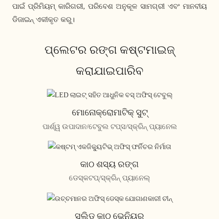
ପାଇଁ ପ୍ରିମିୟମ୍ କାରିଗରୀ, ପରିବେଶ ଅନୁକୂଳ ସାମଗ୍ରୀ ଏବଂ ମାନବୀୟ
ଡିଜାଇନ୍ ଏକୀକୃତ କରୁ।
ପ୍ଲେଟର ରଙ୍ଗ କଷ୍ଟମାଇଜ୍
କରାଯାଇପାରିବ
ମୋନୋକ୍ରୋମାଟିକ୍ ସୁଟ୍
ପାର୍ଶ୍ୱ ଉପାଦାନ/ଟେବୁଲ ଟପ୍ସ/ସ୍କ୍ରିନ୍ ପ୍ୟାନେଲ
କାଠ ଶସ୍ୟ ରଙ୍ଗ
ଡେସ୍କଟପ୍/ସ୍କ୍ରିନ୍ ପ୍ୟାନେଲ୍
ସଲିଡ୍ କାଠ ଭେନିୟର