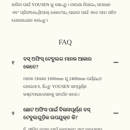
କରିବା ପାଇଁ YOUSEN କୁ ବାଛନ୍ତୁ। ମାଗଣା ଡିଜାଇନ୍ ସମାଧାନ
ଏବଂ ପ୍ରିଫରେନ୍ସିଆଲ୍ କୋଟେସନ୍ ପାଇବା ପାଇଁ ଏବେ ଆମ ସହିତ
ଯୋଗାଯୋଗ କରନ୍ତୁ।
FAQ
ବସ୍ ଅଫିସ୍ ଟେବୁଲର ମାନକ ଆକାର
୧
କେତେ?
ମାନକ ଆକାର 1600mm ରୁ 2400mm ପର୍ଯ୍ୟନ୍ତ
ହୋଇଥାଏ, କିନ୍ତୁ YOUSEN ସମ୍ପୂର୍ଣ୍ଣ
କଷ୍ଟମାଇଜେସନକୁ ସମର୍ଥନ କରେ।
ଛୋଟ ଅଫିସ ପାଇଁ ବିଳାସପୂର୍ଣ୍ଣ ବସ୍
୨
ଟେବୁଲଗୁଡ଼ିକ ଉପଯୁକ୍ତ କି?
ହଁ, ସୀମିତ ସ୍ଥାନ ପାଇଁ କମ୍ପାକ୍ଟ ଏବଂ ମଡ୍ୟୁଲାର୍