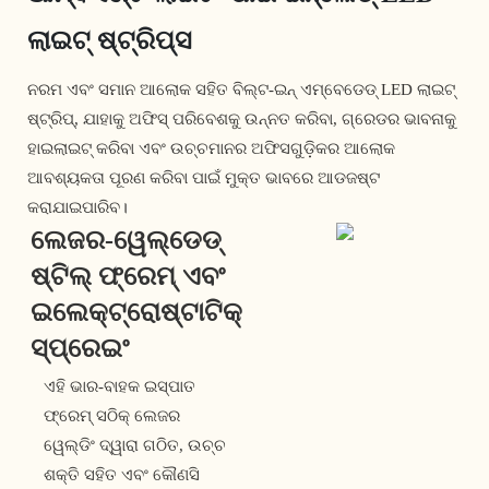
ଲାଇଟ୍ ଷ୍ଟ୍ରିପ୍ସ
ନରମ ଏବଂ ସମାନ ଆଲୋକ ସହିତ ବିଲ୍ଟ-ଇନ୍ ଏମ୍ବେଡେଡ୍ LED ଲାଇଟ୍
ଷ୍ଟ୍ରିପ୍, ଯାହାକୁ ଅଫିସ୍ ପରିବେଶକୁ ଉନ୍ନତ କରିବା, ଗ୍ରେଡର ଭାବନାକୁ
ହାଇଲାଇଟ୍ କରିବା ଏବଂ ଉଚ୍ଚମାନର ଅଫିସଗୁଡ଼ିକର ଆଲୋକ
ଆବଶ୍ୟକତା ପୂରଣ କରିବା ପାଇଁ ମୁକ୍ତ ଭାବରେ ଆଡଜଷ୍ଟ
କରାଯାଇପାରିବ।
ଲେଜର-ୱେଲ୍ଡେଡ୍
ଷ୍ଟିଲ୍ ଫ୍ରେମ୍ ଏବଂ
ଇଲେକ୍ଟ୍ରୋଷ୍ଟାଟିକ୍
ସ୍ପ୍ରେଇଂ
ଏହି ଭାର-ବାହକ ଇସ୍ପାତ
ଫ୍ରେମ୍ ସଠିକ୍ ଲେଜର
ୱେଲ୍ଡିଂ ଦ୍ୱାରା ଗଠିତ, ଉଚ୍ଚ
ଶକ୍ତି ସହିତ ଏବଂ କୌଣସି