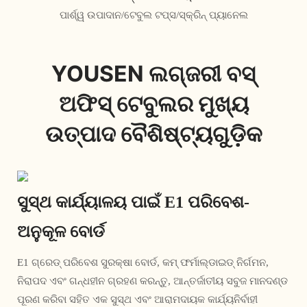
ପାର୍ଶ୍ୱ ଉପାଦାନ/ଟେବୁଲ ଟପ୍ସ/ସ୍କ୍ରିନ୍ ପ୍ୟାନେଲ
YOUSEN ଲଗ୍ଜରୀ ବସ୍
ଅଫିସ୍ ଟେବୁଲର ମୁଖ୍ୟ
ଉତ୍ପାଦ ବୈଶିଷ୍ଟ୍ୟଗୁଡ଼ିକ
ସୁସ୍ଥ କାର୍ଯ୍ୟାଳୟ ପାଇଁ E1 ପରିବେଶ-
ଅନୁକୂଳ ବୋର୍ଡ
E1 ଗ୍ରେଡ୍ ପରିବେଶ ସୁରକ୍ଷା ବୋର୍ଡ, କମ୍ ଫର୍ମାଲ୍ଡାଇଡ୍ ନିର୍ଗମନ,
ନିରାପଦ ଏବଂ ଗନ୍ଧହୀନ ଗ୍ରହଣ କରନ୍ତୁ, ଆନ୍ତର୍ଜାତୀୟ ସବୁଜ ମାନଦଣ୍ଡ
ପୂରଣ କରିବା ସହିତ ଏକ ସୁସ୍ଥ ଏବଂ ଆରାମଦାୟକ କାର୍ଯ୍ୟନିର୍ବାହୀ