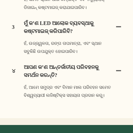
ଡିଜାଇନ୍ କଷ୍ଟମାଇଜ୍ କରାଯାଇପାରିବ।
ମୁଁ କ’ଣ LED ଆଲୋକ ବ୍ୟବସ୍ଥାକୁ
3
କଷ୍ଟମାଇଜ୍ କରିପାରିବି?
ହଁ, ଉଜ୍ଜ୍ୱଳତା, ରଙ୍ଗ ତାପମାତ୍ରା, ଏବଂ ସ୍ଥାନ
ସବୁକିଛି ଉପଯୁକ୍ତ ହୋଇପାରିବ।
ଆପଣ କ’ଣ ଆନ୍ତର୍ଜାତୀୟ ପରିବହନକୁ
୪
ସମର୍ଥନ କରନ୍ତି?
ହଁ, ଆମେ ସମୁଦ୍ର ଏବଂ ବିମାନ ମାଲ ପରିବହନ ସମେତ
ବିଶ୍ୱବ୍ୟାପୀ ଲଜିଷ୍ଟିକ୍ସ ସହାୟତା ପ୍ରଦାନ କରୁ।