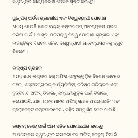
ସ୍ୱତନ୍ତ୍ର କାର୍ଯ୍ୟନିର୍ବାହୀ ଡେସ୍କ ସୃଷ୍ଟି କରନ୍ତୁ।
ୱାନ୍ ପିସ୍ ଅର୍ଡର ଗ୍ରହଣୀୟ ଏବଂ ବିଶ୍ୱବ୍ୟାପୀ ଯୋଗାଣ
MOQ ହେଉଛି ଛୋଟ-ବ୍ୟାଚ୍ କଷ୍ଟମାଇଜ୍ ଆବଶ୍ୟକତା ପୂରଣ
କରିବା ପାଇଁ 1 ଖଣ୍ଡ, ପରିପକ୍ୱ ବିଶ୍ୱ ଯୋଗାଣ ଶୃଙ୍ଖଳା ଏବଂ
ଲଜିଷ୍ଟିକ୍ସ ସିଷ୍ଟମ ସହିତ, ବିଶ୍ୱବ୍ୟାପୀ ଗନ୍ତବ୍ୟସ୍ଥଳକୁ ଦ୍ରୁତ
ବିତରଣ।
ଲକ୍ଷ୍ୟ ଗ୍ରାହକ
YOUSEN ଲଗ୍ଜରୀ ବସ୍ ଅଫିସ୍ ଟେବୁଲ୍‌ଗୁଡ଼ିକ ବିଶେଷ ଭାବରେ
CEO, ଏଣ୍ଟରପ୍ରାଇଜ୍ କାର୍ଯ୍ୟନିର୍ବାହୀ, ବରିଷ୍ଠ ପରିଚାଳକ ଏବଂ
ବୃତ୍ତିଗତ ଅଫିସ୍ ଡିଜାଇନ୍ କମ୍ପାନୀଗୁଡ଼ିକ ପାଇଁ ଡିଜାଇନ୍
କରାଯାଇଛି, ଯାହା ଉଚ୍ଚମାନର ଅଫିସ୍ ସ୍ଥାନ ଅପଗ୍ରେଡିଂ ଏବଂ
ପ୍ରୋଜେକ୍ଟ କଷ୍ଟମାଇଜେସନ୍ ସହିତ ସମ୍ପୂର୍ଣ୍ଣ ମେଳ ଖାଉଛି।
କଷ୍ଟମ୍ କୋଟ୍ ପାଇଁ ଆମ ସହିତ ଯୋଗାଯୋଗ କରନ୍ତୁ
ଆପଣଙ୍କର ସ୍ୱତନ୍ତ୍ର ଲଗଜରୀ ବସ୍ ଅଫିସ୍ ଟେବୁଲ୍ ତିଆରି