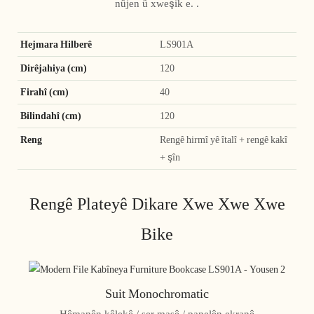
nûjen û xweşik e. .
Hejmara Hilberê
LS901A
Dirêjahiya (cm)
120
Firahî (cm)
40
Bilindahî (cm)
120
Reng
Rengê hirmî yê îtalî + rengê kakî
+ şîn
Rengê Plateyê Dikare Xwe Xwe Xwe
Bike
Suit Monochromatic
Hêmanên kêlekê / ser masê / panelên ekranê