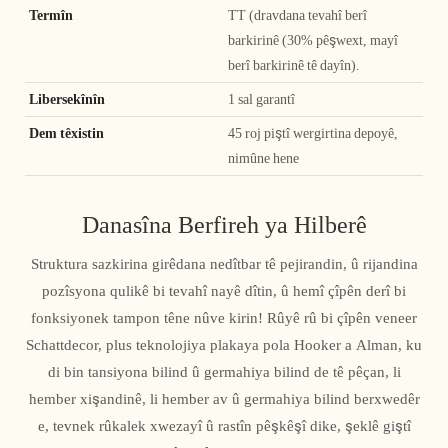
Termîn
TT (dravdana tevahî berî
barkirinê (30% pêşwext, mayî
berî barkirinê tê dayîn).
Libersekînîn
1 sal garantî
Dem têxistin
45 roj piştî wergirtina depoyê,
nimûne hene
Danasîna Berfireh ya Hilberê
Struktura sazkirina girêdana nedîtbar tê pejirandin, û rijandina
pozîsyona qulikê bi tevahî nayê dîtin, û hemî çîpên derî bi
fonksiyonek tampon têne nûve kirin! Rûyê rû bi çîpên veneer
Schattdecor, plus teknolojiya plakaya pola Hooker a Alman, ku
di bin tansiyona bilind û germahiya bilind de tê pêçan, li
hember xişandinê, li hember av û germahiya bilind berxwedêr
e, tevnek rûkalek xwezayî û rastîn pêşkêşî dike, şeklê giştî