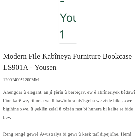
Modern File Kabîneya Furniture Bookcase
LS901A - Yousen
1200*400*1200MM
Ahengdar û elegant, an jî şêrîn û berbiçav, ew ê afirîneriyek bêdawî
bîne karê we, rûmeta we li hawîrdora nivîsgeha we zêde bike, xwe
bigihîne xwe, û şeklên zelal û xêzên rast bi hunera bi kalîte re bide
hev.
Reng rengê gewrê Awustralya bi gewr û kesk tarî dipejirîne. Hemî