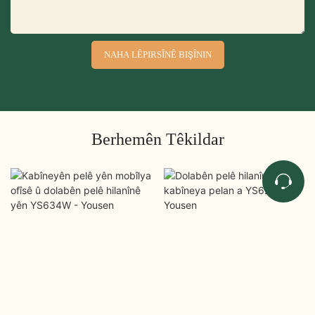
NAHA LÊPIRSÎNÊ BIŞÎNIN
Berhemên Têkildar