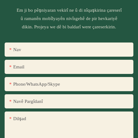
Em ji bo pêşniyaran vekirî ne û di nîqaşkirina çareserî
û ramanên mobîlyayên nivîsgehê de pir hevkariyê
dikin. Projeya we dê bi baldarî were çareserkirin.
Nav
Email
Phone/WhatsApp/Skype
Navê Pargîdanî
Dilşad