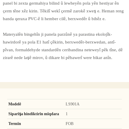
panel bi zexta germahiya bilind û lewheyên pola yên hestiyar ên
çerm têne xêz kirin. Têkilî wekî çermê zarokê xweş e. Heman reng
banda qeraxa PVC-ê li hember cilê, berxwedêr û bihêz e.
Materyalên bingehîn ji panela parzûnê ya parastina ekolojîk-
hawirdorê ya pola E1 hatî çêkirin, berxwedêr-berxwedan, antî-
pîvan, formaldehyde standardên ceribandina neteweyî pêk tîne, dê
zirarê nede laşê mirov, û dikare bi pêbawerî were bikar anîn.
Modelê
LS901A
Siparîşa hindiktirîn mîqdara
1
Termîn
FOB