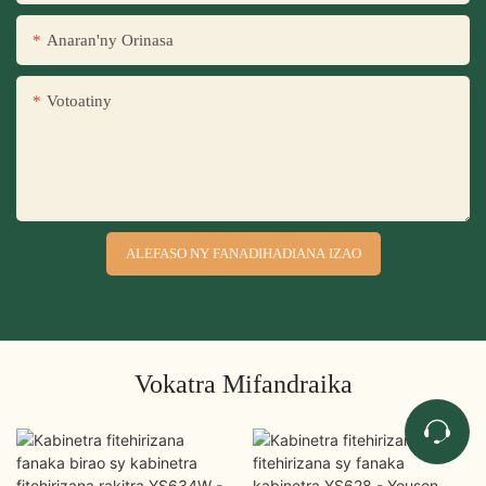
Anaran'ny Orinasa
Votoatiny
ALEFASO NY FANADIHADIANA IZAO
Vokatra Mifandraika