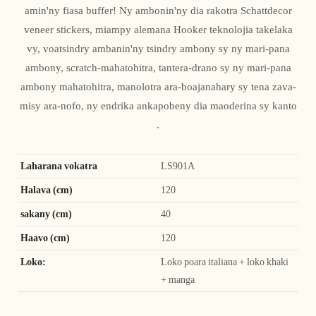
amin'ny fiasa buffer! Ny ambonin'ny dia rakotra Schattdecor
veneer stickers, miampy alemana Hooker teknolojia takelaka
vy, voatsindry ambanin'ny tsindry ambony sy ny mari-pana
ambony, scratch-mahatohitra, tantera-drano sy ny mari-pana
ambony mahatohitra, manolotra ara-boajanahary sy tena zava-
misy ara-nofo, ny endrika ankapobeny dia maoderina sy kanto
.
Laharana vokatra
LS901A
Halava (cm)
120
sakany (cm)
40
Haavo (cm)
120
Loko:
Loko poara italiana + loko khaki
+ manga