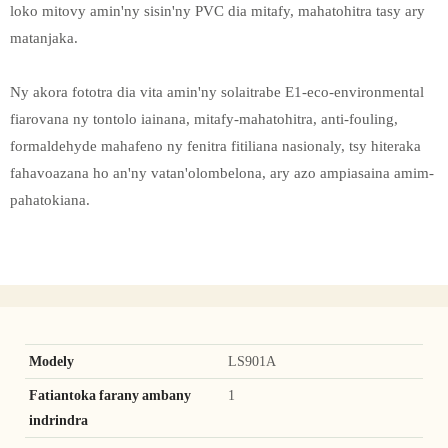
loko mitovy amin'ny sisin'ny PVC dia mitafy, mahatohitra tasy ary
matanjaka.
Ny akora fototra dia vita amin'ny solaitrabe E1-eco-environmental
fiarovana ny tontolo iainana, mitafy-mahatohitra, anti-fouling,
formaldehyde mahafeno ny fenitra fitiliana nasionaly, tsy hiteraka
fahavoazana ho an'ny vatan'olombelona, ​​ary azo ampiasaina amim-
pahatokiana.
Modely
LS901A
Fatiantoka farany ambany
1
indrindra