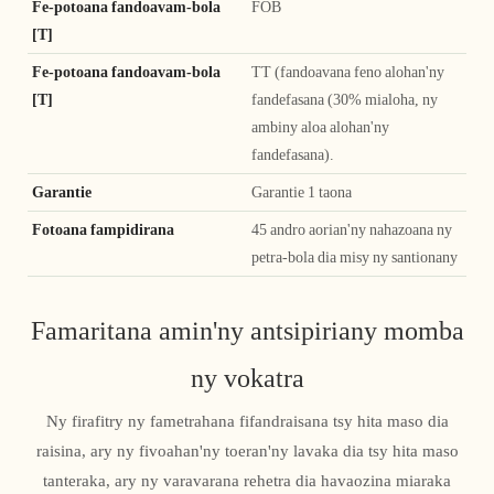
Fe-potoana fandoavam-bola
FOB
[T]
Fe-potoana fandoavam-bola
TT (fandoavana feno alohan'ny
[T]
fandefasana (30% mialoha, ny
ambiny aloa alohan'ny
fandefasana).
Garantie
Garantie 1 taona
Fotoana fampidirana
45 andro aorian'ny nahazoana ny
petra-bola dia misy ny santionany
Famaritana amin'ny antsipiriany momba
ny vokatra
Ny firafitry ny fametrahana fifandraisana tsy hita maso dia
raisina, ary ny fivoahan'ny toeran'ny lavaka dia tsy hita maso
tanteraka, ary ny varavarana rehetra dia havaozina miaraka