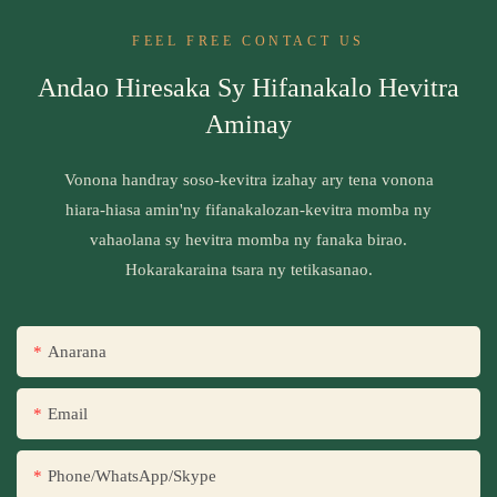
FEEL FREE CONTACT US
Andao Hiresaka Sy Hifanakalo Hevitra
Aminay
Vonona handray soso-kevitra izahay ary tena vonona
hiara-hiasa amin'ny fifanakalozan-kevitra momba ny
vahaolana sy hevitra momba ny fanaka birao.
Hokarakaraina tsara ny tetikasanao.
Anarana
Email
Phone/WhatsApp/Skype