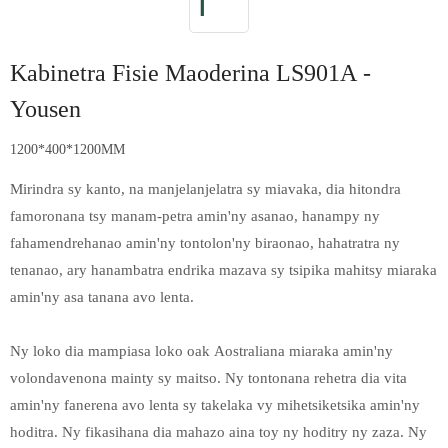
Kabinetra Fisie Maoderina LS901A -
Yousen
1200*400*1200MM
Mirindra sy kanto, na manjelanjelatra sy miavaka, dia hitondra
famoronana tsy manam-petra amin'ny asanao, hanampy ny
fahamendrehanao amin'ny tontolon'ny biraonao, hahatratra ny
tenanao, ary hanambatra endrika mazava sy tsipika mahitsy miaraka
amin'ny asa tanana avo lenta.
Ny loko dia mampiasa loko oak Aostraliana miaraka amin'ny
volondavenona mainty sy maitso. Ny tontonana rehetra dia vita
amin'ny fanerena avo lenta sy takelaka vy mihetsiketsika amin'ny
hoditra. Ny fikasihana dia mahazo aina toy ny hoditry ny zaza. Ny