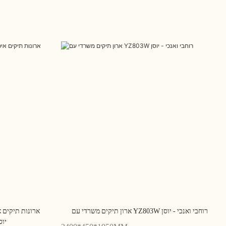
ארון תיקים משרדי עם YZ803W רוחבי ואנכי - יוסן
ארונות תיקים א
למשרד ביתי Z802