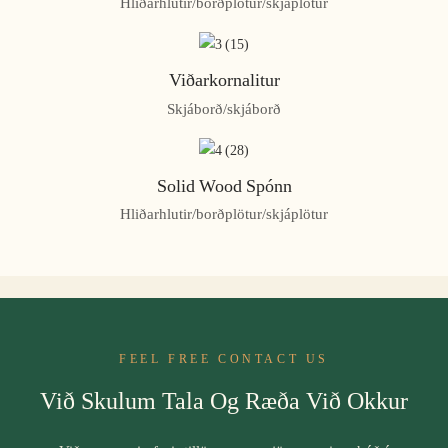
Hliðarhlutir/borðplötur/skjáplötur
Viðarkornalitur
Skjáborð/skjáborð
Solid Wood Spónn
Hliðarhlutir/borðplötur/skjáplötur
FEEL FREE CONTACT US
Við Skulum Tala Og Ræða Við Okkur