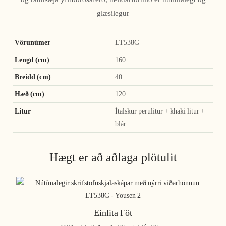
glæsilegur
Vörunúmer
LT538G
Lengd (cm)
160
Breidd (cm)
40
Hæð (cm)
120
Litur
Ítalskur perulitur + khaki litur +
blár
Hægt er að aðlaga plötulit
Einlita Föt