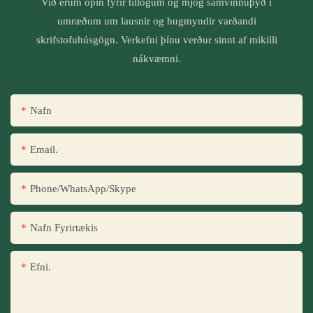
Við erum opin fyrir tillögum og mjög samvinnuþýð í
umræðum um lausnir og hugmyndir varðandi
skrifstofuhúsgögn. Verkefni þínu verður sinnt af mikilli
nákvæmni.
Nafn
Email.
Phone/WhatsApp/Skype
Nafn Fyrirtækis
Efni.