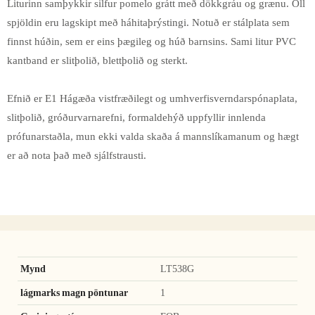
Liturinn samþykkir silfur pomelo grátt með dökkgráu og grænu. Öll
spjöldin eru lagskipt með háhitaþrýstingi. Notuð er stálplata sem
finnst húðin, sem er eins þægileg og húð barnsins. Sami litur PVC
kantband er slitþolið, blettþolið og sterkt.
Efnið er E1 Hágæða vistfræðilegt og umhverfisverndarspónaplata,
slitþolið, gróðurvarnarefni, formaldehýð uppfyllir innlenda
prófunarstaðla, mun ekki valda skaða á mannslíkamanum og hægt
er að nota það með sjálfstrausti.
Mynd
LT538G
lágmarks magn pöntunar
1