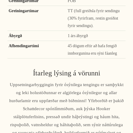
Greiningartímar
FOB
Greiningartímar
TT (full greiðsla fyrir sendingu
(30% fyrirfram, restin greiðist
fyrir sendingu).
Ábyrgð
1 árs ábyrgð
Afhendingartími
45 dögum eftir að hafa fengið
innborgunina eru sýni fáanleg
Ítarleg lýsing á vörunni
Uppsetningarbyggingin fyrir ósýnilega tengingu er samþykkt
og leki holustöðunnar er algjörlega ósýnilegur og allar
hurðarlamir eru uppfærðar með biðminni! Yfirborðið er þakið
Schattdecor spónlímmiðum, auk þýska Hooker
stálplötuferlisins, pressað undir háþrýstingi og háum hita,
rispuþolið, vatnsheldur og háhitaþolið, sem sýnir náttúrulega
og raunsæja yfirborðsáferð, heildarformið er nútímalegt og